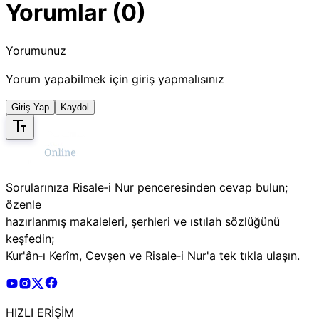
Yorumlar (0)
Yorumunuz
Yorum yapabilmek için giriş yapmalısınız
Giriş Yap
Kaydol
Sorularınıza Risale‑i Nur penceresinden cevap bulun;
özenle
hazırlanmış makaleleri, şerhleri ve ıstılah sözlüğünü
keşfedin;
Kur'ân‑ı Kerîm, Cevşen ve Risale‑i Nur'a tek tıkla ulaşın.
Risale Online Youtube Hesabı
Risale Online Instagram Hesabı
Risale Online X Hesabı
Risale Online Facebook Hesabı
HIZLI ERİŞİM