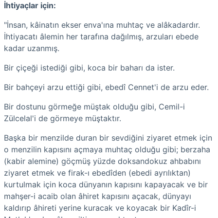
İhtiyaçlar için:
"İnsan, kâinatın ekser enva'ına muhtaç ve alâkadardır.
İhtiyacatı âlemin her tarafına dağılmış, arzuları ebede
kadar uzanmış.
Bir çiçeği istediği gibi, koca bir baharı da ister.
Bir bahçeyi arzu ettiği gibi, ebedî Cennet'i de arzu eder.
Bir dostunu görmeğe müştak olduğu gibi, Cemil-i
Zülcelal'i de görmeye müştaktır.
Başka bir menzilde duran bir sevdiğini ziyaret etmek için
o menzilin kapısını açmaya muhtaç olduğu gibi; berzaha
(kabir alemine) göçmüş yüzde doksandokuz ahbabını
ziyaret etmek ve firak-ı ebedîden (ebedi ayrılıktan)
kurtulmak için koca dünyanın kapısını kapayacak ve bir
mahşer-i acaib olan âhiret kapısını açacak, dünyayı
kaldırıp âhireti yerine kuracak ve koyacak bir Kadîr-i