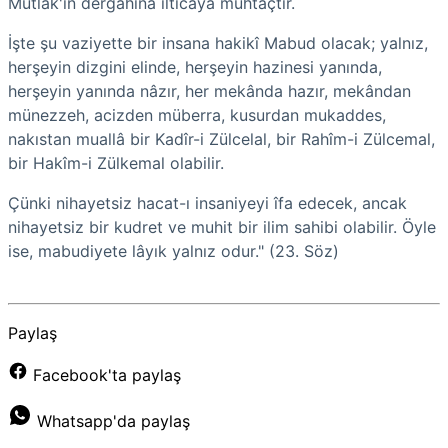
Mutlak'ın dergâhına ilticaya muhtaçtır.
İşte şu vaziyette bir insana hakikî Mabud olacak; yalnız,
herşeyin dizgini elinde, herşeyin hazinesi yanında,
herşeyin yanında nâzır, her mekânda hazır, mekândan
münezzeh, acizden müberra, kusurdan mukaddes,
nakıstan muallâ bir Kadîr-i Zülcelal, bir Rahîm-i Zülcemal,
bir Hakîm-i Zülkemal olabilir.
Çünki nihayetsiz hacat-ı insaniyeyi îfa edecek, ancak
nihayetsiz bir kudret ve muhit bir ilim sahibi olabilir. Öyle
ise, mabudiyete lâyık yalnız odur." (23. Söz)
Paylaş
Facebook'ta paylaş
Whatsapp'da paylaş