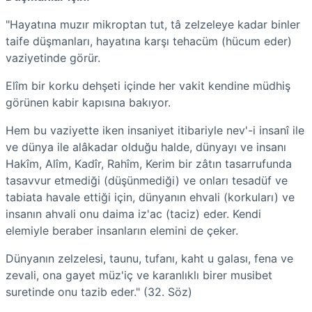
"Hayatına muzır mikroptan tut, tâ zelzeleye kadar binler
taife düşmanları, hayatına karşı tehacüm (hücum eder)
vaziyetinde görür.
Elîm bir korku dehşeti içinde her vakit kendine müdhiş
görünen kabir kapısına bakıyor.
Hem bu vaziyette iken insaniyet itibariyle nev'-i insanî ile
ve dünya ile alâkadar olduğu halde, dünyayı ve insanı
Hakîm, Alîm, Kadîr, Rahîm, Kerim bir zâtın tasarrufunda
tasavvur etmediği (düşünmediği) ve onları tesadüf ve
tabiata havale ettiği için, dünyanın ehvali (korkuları) ve
insanın ahvali onu daima iz'ac (taciz) eder. Kendi
elemiyle beraber insanların elemini de çeker.
Dünyanın zelzelesi, taunu, tufanı, kaht u galası, fena ve
zevali, ona gayet müz'iç ve karanlıklı birer musibet
suretinde onu tazib eder." (32. Söz)