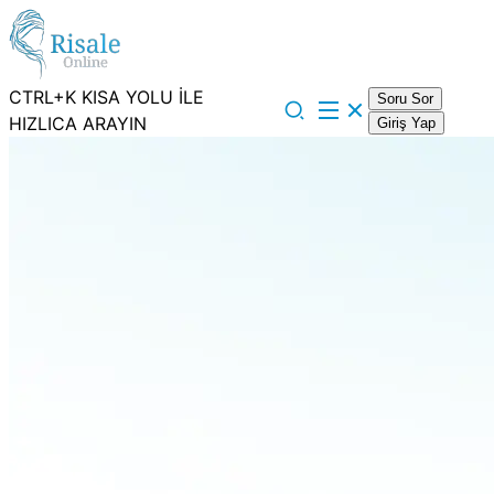
CTRL+K KISA YOLU İLE
Soru Sor
HIZLICA ARAYIN
Giriş Yap