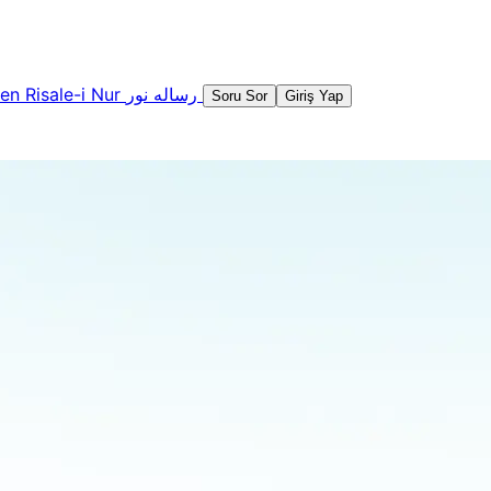
şen
Risale-i Nur
رساله نور
Soru Sor
Giriş Yap