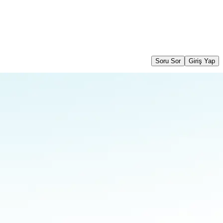
Soru Sor
Giriş Yap