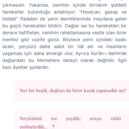
çıkmasıdır. Yukarıda, zemînin içinde birtakım şiddetli
hareketler bulunduğu anlatılıyor. “Heyecan, gazap ve
hiddet” ifadeleri de yerin derinliklerinde meydana gelen
bu güçlü hareketleri bildirir. Dağlar ise bu hareketleri bir
derece hafifleten, zemînin rahatlamasına vesile olan birer
menfez gibi vazife görür. Böylece yerin içindeki baskı
azalır, yeryüzü daha sabit bir hâl alır ve insanların
yaşaması için daha elverişli olur. Ayrıca Kur’ân-ı Kerîm’de
dağlardaki bu hikmetlere detaylı olarak değinilir. İlgili
bazı âyetler şunlardır:
Yeri bir beşik, dağları da birer kazık yapmadık mı?
Yeryüzünü ise yaydık; oraya sâbit d
3
yerleştirdik...