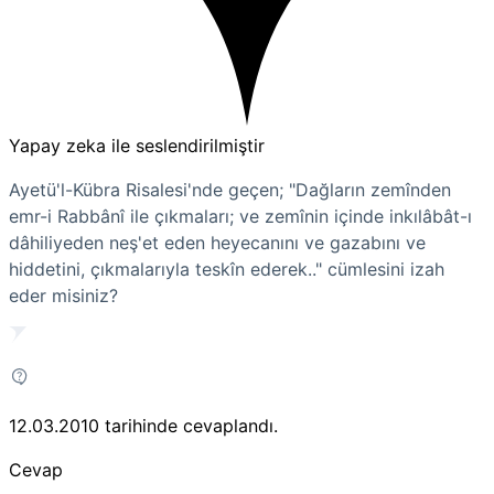
Yapay zeka ile seslendirilmiştir
Ayetü'l-Kübra Risalesi'nde geçen; "Dağların zemînden
emr-i Rabbânî ile çıkmaları; ve zemînin içinde inkılâbât-ı
dâhiliyeden neş'et eden heyecanını ve gazabını ve
hiddetini, çıkmalarıyla teskîn ederek.." cümlesini izah
eder misiniz?
12.03.2010
tarihinde cevaplandı.
Cevap