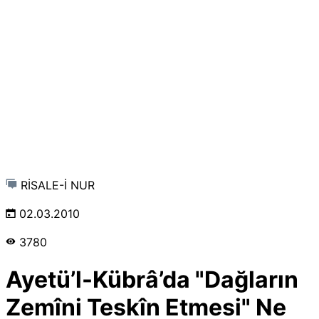
RİSALE-İ NUR
02.03.2010
3780
Ayetü’l-Kübrâ’da "Dağların
Zemîni Teskîn Etmesi" Ne