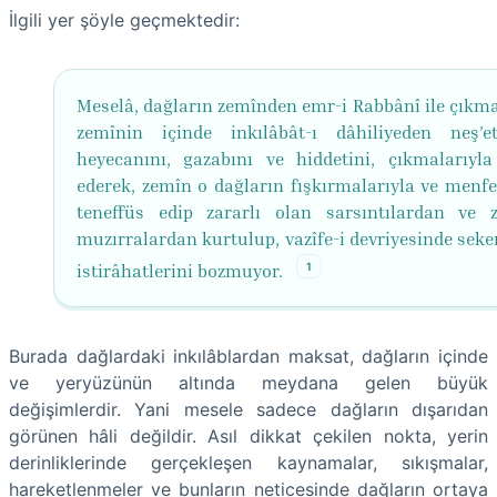
İlgili yer şöyle geçmektedir:
Meselâ, dağların zemînden emr-i Rabbânî ile çıkmal
zemînin içinde inkılâbât-ı dâhiliyeden neş’
heyecanını, gazabını ve hiddetini, çıkmalarıyla
ederek, zemîn o dağların fışkırmalarıyla ve menfez
teneffüs edip zararlı olan sarsıntılardan ve ze
muzırralardan kurtulup, vazîfe-i devriyesinde seke
1
istirâhatlerini bozmuyor.
Burada dağlardaki inkılâblardan maksat, dağların içinde
ve yeryüzünün altında meydana gelen büyük
değişimlerdir. Yani mesele sadece dağların dışarıdan
görünen hâli değildir. Asıl dikkat çekilen nokta, yerin
derinliklerinde gerçekleşen kaynamalar, sıkışmalar,
hareketlenmeler ve bunların neticesinde dağların ortaya