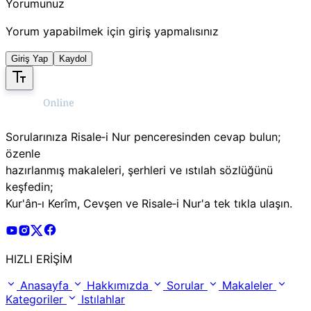
Yorumunuz
Yorum yapabilmek için giriş yapmalısınız
Giriş Yap
Kaydol
Sorularınıza Risale‑i Nur penceresinden cevap bulun;
özenle
hazırlanmış makaleleri, şerhleri ve ıstılah sözlüğünü
keşfedin;
Kur'ân‑ı Kerîm, Cevşen ve Risale‑i Nur'a tek tıkla ulaşın.
Risale Online Youtube Hesabı
Risale Online Instagram Hesabı
Risale Online X Hesabı
Risale Online Facebook Hesabı
HIZLI ERİŞİM
Anasayfa
Hakkımızda
Sorular
Makaleler
Kategoriler
Istılahlar