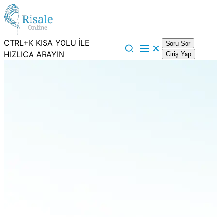
CTRL+K KISA YOLU İLE
Soru Sor
HIZLICA ARAYIN
Giriş Yap