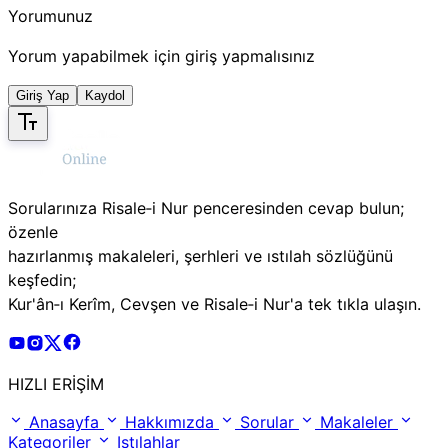
Yorumunuz
Yorum yapabilmek için giriş yapmalısınız
Giriş Yap
Kaydol
Sorularınıza Risale‑i Nur penceresinden cevap bulun;
özenle
hazırlanmış makaleleri, şerhleri ve ıstılah sözlüğünü
keşfedin;
Kur'ân‑ı Kerîm, Cevşen ve Risale‑i Nur'a tek tıkla ulaşın.
Risale Online Youtube Hesabı
Risale Online Instagram Hesabı
Risale Online X Hesabı
Risale Online Facebook Hesabı
HIZLI ERİŞİM
Anasayfa
Hakkımızda
Sorular
Makaleler
Kategoriler
Istılahlar