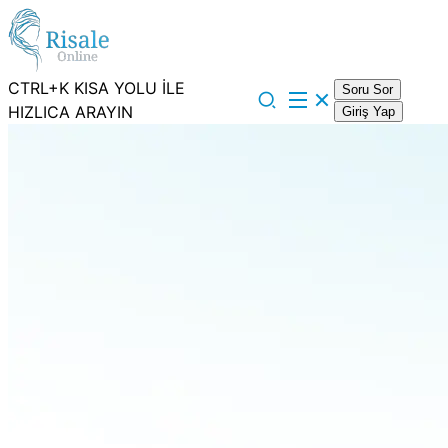
CTRL+K KISA YOLU İLE
Soru Sor
HIZLICA ARAYIN
Giriş Yap