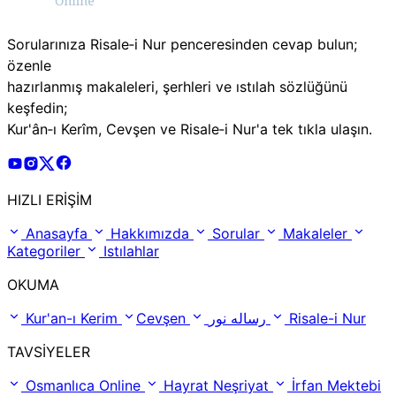
Sorularınıza Risale‑i Nur penceresinden cevap bulun;
özenle
hazırlanmış makaleleri, şerhleri ve ıstılah sözlüğünü
keşfedin;
Kur'ân‑ı Kerîm, Cevşen ve Risale‑i Nur'a tek tıkla ulaşın.
Risale Online Youtube Hesabı
Risale Online Instagram Hesabı
Risale Online X Hesabı
Risale Online Facebook Hesabı
HIZLI ERİŞİM
Anasayfa
Hakkımızda
Sorular
Makaleler
Kategoriler
Istılahlar
OKUMA
Kur'an-ı Kerim
Cevşen
رساله نور
Risale-i Nur
TAVSİYELER
Osmanlıca Online
Hayrat Neşriyat
İrfan Mektebi