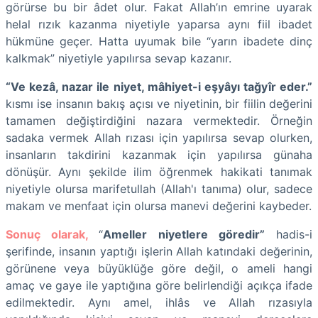
görürse bu bir âdet olur. Fakat Allah’ın emrine uyarak
helal rızık kazanma niyetiyle yaparsa aynı fiil ibadet
hükmüne geçer. Hatta uyumak bile “yarın ibadete dinç
kalkmak” niyetiyle yapılırsa sevap kazanır.
“Ve kezâ, nazar ile niyet, mâhiyet-i eşyâyı tağyîr eder.”
kısmı ise insanın bakış açısı ve niyetinin, bir fiilin değerini
tamamen değiştirdiğini nazara vermektedir. Örneğin
sadaka vermek Allah rızası için yapılırsa sevap olurken,
insanların takdirini kazanmak için yapılırsa günaha
dönüşür. Aynı şekilde ilim öğrenmek hakikati tanımak
niyetiyle olursa marifetullah (Allah'ı tanıma) olur, sadece
makam ve menfaat için olursa manevi değerini kaybeder.
Sonuç olarak,
“
Ameller niyetlere göredir”
hadis-i
şerifinde, insanın yaptığı işlerin Allah katındaki değerinin,
görünene veya büyüklüğe göre değil, o ameli hangi
amaç ve gaye ile yaptığına göre belirlendiği açıkça ifade
edilmektedir. Aynı amel, ihlâs ve Allah rızasıyla