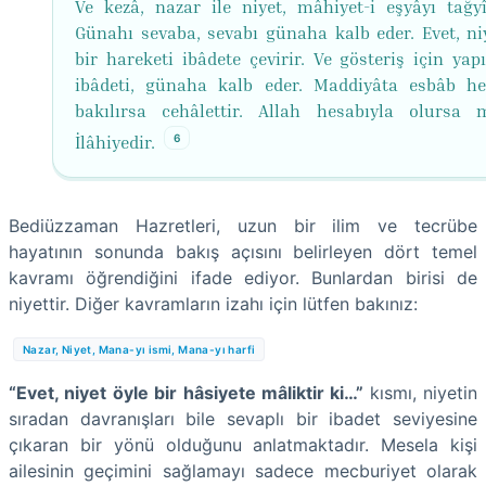
Ve kezâ, nazar ile niyet, mâhiyet-i eşyâyı tağyî
Günahı sevaba, sevabı günaha kalb eder. Evet, niy
bir hareketi ibâdete çevirir. Ve gösteriş için yap
ibâdeti, günaha kalb eder. Maddiyâta esbâb he
bakılırsa cehâlettir. Allah hesabıyla olursa m
6
İlâhiyedir.
Bediüzzaman Hazretleri, uzun bir ilim ve tecrübe
hayatının sonunda bakış açısını belirleyen dört temel
kavramı öğrendiğini ifade ediyor. Bunlardan birisi de
niyettir. Diğer kavramların izahı için lütfen bakınız:
Nazar, Niyet, Mana-yı ismi, Mana-yı harfi
“Evet, niyet öyle bir hâsiyete mâliktir ki…”
kısmı, niyetin
sıradan davranışları bile sevaplı bir ibadet seviyesine
çıkaran bir yönü olduğunu anlatmaktadır. Mesela kişi
ailesinin geçimini sağlamayı sadece mecburiyet olarak