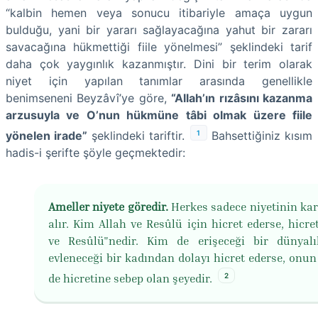
“kalbin hemen veya sonucu itibariyle amaça uygun
bulduğu, yani bir yararı sağlayacağına yahut bir zararı
savacağına hükmettiği fiile yönelmesi” şeklindeki tarif
daha çok yaygınlık kazanmıştır. Dini bir terim olarak
niyet için yapılan tanımlar arasında genellikle
benimseneni Beyzâvî’ye göre,
“Allah’ın rızâsını kazanma
arzusuyla ve O’nun hükmüne tâbi olmak üzere fiile
1
yönelen irade”
şeklindeki tariftir.
Bahsettiğiniz kısım
hadis-i şerifte şöyle geçmektedir:
Ameller niyete göredir.
Herkes sadece niyetinin karş
alır. Kim Allah ve Resûlü için hicret ederse, hicre
ve Resûlü"nedir. Kim de erişeceği bir dünyal
evleneceği bir kadından dolayı hicret ederse, onun 
2
de hicretine sebep olan şeyedir.