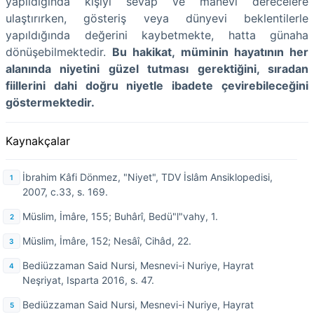
yapıldığında kişiyi sevap ve manevi derecelere
ulaştırırken, gösteriş veya dünyevi beklentilerle
yapıldığında değerini kaybetmekte, hatta günaha
dönüşebilmektedir.
Bu hakikat, müminin hayatının her
alanında niyetini güzel tutması gerektiğini, sıradan
fiillerini dahi doğru niyetle ibadete çevirebileceğini
göstermektedir.
Kaynakçalar
İbrahim Kâfi Dönmez, "Niyet", TDV İslâm Ansiklopedisi,
2007, c.33, s. 169.
Müslim, İmâre, 155; Buhârî, Bedü"l"vahy, 1.
Müslim, İmâre, 152; Nesâî, Cihâd, 22.
Bediüzzaman Said Nursi, Mesnevi-i Nuriye, Hayrat
Neşriyat, Isparta 2016, s. 47.
Bediüzzaman Said Nursi, Mesnevi-i Nuriye, Hayrat