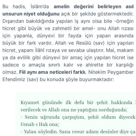
Bu hadis, İslâm’da
amelin değerini belirleyen asıl
unsurun niyet olduğunu
açık bir şekilde göstermektedir.
Dışarıdan bakıldığında yapılan iş aynı olsa bile -örneğin
hicret gibi büyük ve zahmetli bir amel- onu Allah rızası
için yapanla, dünyevi bir fayda için yapan arasında
büyük bir fark vardır. Allah ve Resûlü (sav) için yapılan
hicret, yapanı İlâhî rızaya ve sevaba ulaştırır. Mal, makam
ya da evlilik gibi dünyevi bir amaç için yapılan hicret ise
sadece o amaçla sınırlı kalır ve ahirette bir karşılığı
olmaz.
Fiil aynı ama neticeleri farklı.
Nitekim Peygamber
Efendimiz (sav) bu konuda şöyle buyurmaktadır:
Kıyamet gününde ilk defa bir şehit hakkında
verilecek ve Allah ona ne yaptığını sorduğunda;
- Senin uğrunda çarpıştım, şehit oldum diyecek
Cenab-ı Hak ona;
- Yalan söyledin. Sana cesur adam desinler diye çar