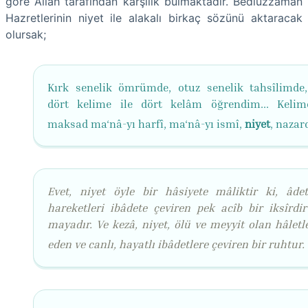
göre Allah tarafından karşılık bulmaktadır. Bediüzzaman
Hazretlerinin niyet ile alakalı birkaç sözünü aktaracak
olursak;
Kırk senelik ömrümde, otuz senelik tahsîlimde,
dört kelime ile dört kelâm öğrendim... Kelim
maksad ma‘nâ-yı harfî, ma‘nâ-yı ismî,
niyet
, nazard
Evet, niyet öyle bir hâsiyete mâliktir ki, âdet
hareketleri ibâdete çeviren pek acîb bir iksîrdir
mayadır. Ve kezâ, niyet, ölü ve meyyit olan hâletl
eden ve canlı, hayatlı ibâdetlere çeviren bir ruhtur.