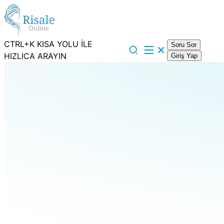
CTRL+K KISA YOLU İLE
Soru Sor
HIZLICA ARAYIN
Giriş Yap