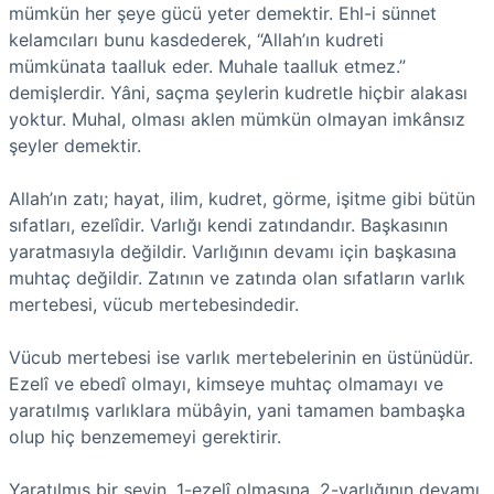
mümkün her şeye gücü yeter demektir. Ehl-i sünnet
kelamcıları bunu kasdederek, “Allah’ın kudreti
mümkünata taalluk eder. Muhale taalluk etmez.”
demişlerdir. Yâni, saçma şeylerin kudretle hiçbir alakası
yoktur. Muhal, olması aklen mümkün olmayan imkânsız
şeyler demektir.
Allah’ın zatı; hayat, ilim, kudret, görme, işitme gibi bütün
sıfatları, ezelîdir. Varlığı kendi zatındandır. Başkasının
yaratmasıyla değildir. Varlığının devamı için başkasına
muhtaç değildir. Zatının ve zatında olan sıfatların varlık
mertebesi, vücub mertebesindedir.
Vücub mertebesi ise varlık mertebelerinin en üstünüdür.
Ezelî ve ebedî olmayı, kimseye muhtaç olmamayı ve
yaratılmış varlıklara mübâyin, yani tamamen bambaşka
olup hiç benzememeyi gerektirir.
Yaratılmış bir şeyin, 1-ezelî olmasına, 2-varlığının devamı