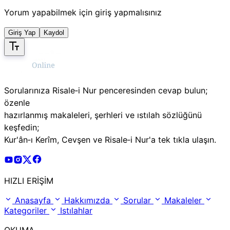
Yorum yapabilmek için giriş yapmalısınız
Giriş Yap
Kaydol
Sorularınıza Risale‑i Nur penceresinden cevap bulun;
özenle
hazırlanmış makaleleri, şerhleri ve ıstılah sözlüğünü
keşfedin;
Kur'ân‑ı Kerîm, Cevşen ve Risale‑i Nur'a tek tıkla ulaşın.
Risale Online Youtube Hesabı
Risale Online Instagram Hesabı
Risale Online X Hesabı
Risale Online Facebook Hesabı
HIZLI ERİŞİM
Anasayfa
Hakkımızda
Sorular
Makaleler
Kategoriler
Istılahlar
OKUMA