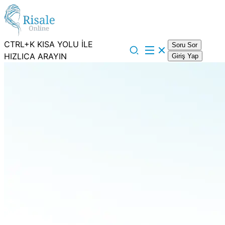
CTRL+K KISA YOLU İLE
Soru Sor
HIZLICA ARAYIN
Giriş Yap