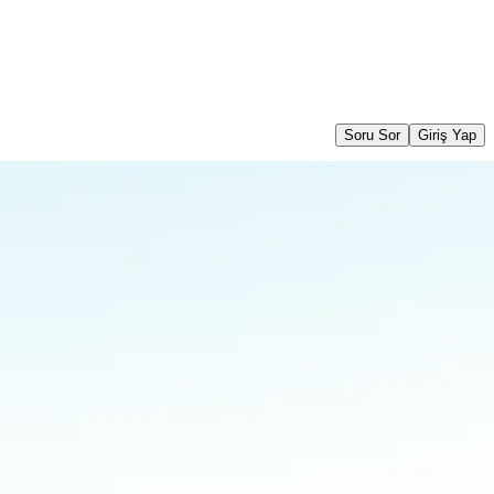
Soru Sor
Giriş Yap