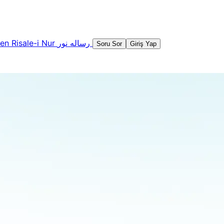
şen
Risale-i Nur
رساله نور
Soru Sor
Giriş Yap