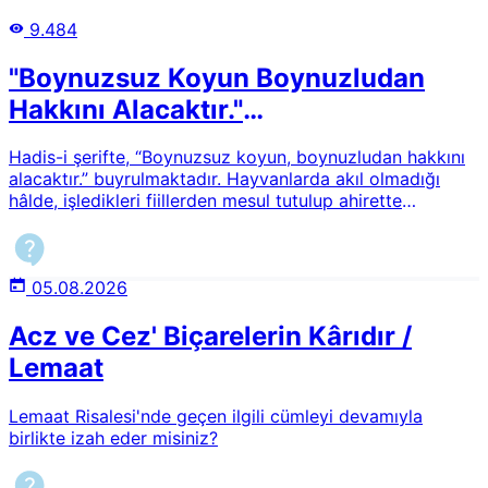
9.484
"Boynuzsuz Koyun Boynuzludan
Hakkını Alacaktır."
Hadisi/Hayvanların Mesuliyeti
Hadis-i şerifte, “Boynuzsuz koyun, boynuzludan hakkını
alacaktır.” buyrulmaktadır. Hayvanlarda akıl olmadığı
hâlde, işledikleri fiillerden mesul tutulup ahirette
birbirlerinden nasıl hak talep edebileceklerdir? Ayrıca
yırtıcı hayvanların başka hayvanları yemesi haram mıdır?
05.08.2026
Acz ve Cez' Biçarelerin Kârıdır /
Lemaat
Lemaat Risalesi'nde geçen ilgili cümleyi devamıyla
birlikte izah eder misiniz?