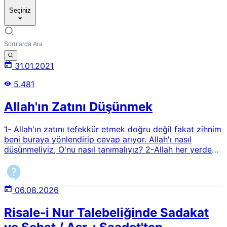
Seçiniz
31.01.2021
5.481
Allah'ın Zatını Düşünmek
1- Allah'ın zatını tefekkür etmek doğru değil fakat zihnim
beni buraya yönlendirip cevap arıyor. Allah'ı nasıl
düşünmeliyiz, O'nu nasıl tanımalıyız? 2-Allah her yerdedir
sözü doğru mudur? Zaman, mekan ve alem algısını
kafamda nasıl oluşturmalıyım? 3-Ruh dediğimiz nedir ve
kalu bela tam olarak nedir?
06.08.2026
Risale-i Nur Talebeliğinde Sadakat