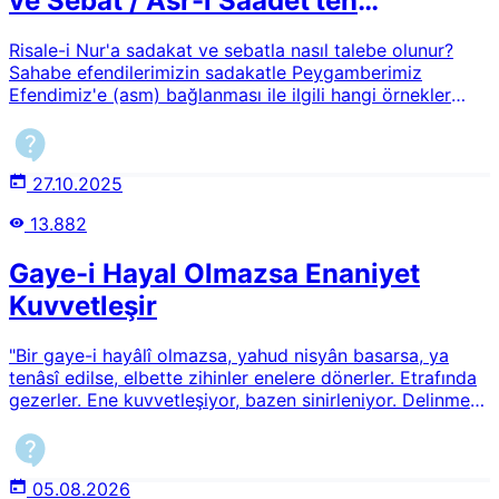
ve Sebat / Asr-ı Saadet'ten
Günümüze Örnekler
Risale-i Nur'a sadakat ve sebatla nasıl talebe olunur?
Sahabe efendilerimizin sadakatle Peygamberimiz
Efendimiz'e (asm) bağlanması ile ilgili hangi örnekler
verilebilir? Asr-ı Saadet'ten günümüze doğru başka hangi
örnekler verilebilir?
27.10.2025
13.882
Gaye-i Hayal Olmazsa Enaniyet
Kuvvetleşir
"Bir gaye-i hayâlî olmazsa, yahud nisyân basarsa, ya
tenâsî edilse, elbette zihinler enelere dönerler. Etrafında
gezerler. Ene kuvvetleşiyor, bazen sinirleniyor. Delinmez
nahnü olsun. Enesini sevenler, başkaları sevmezler."
Lemaatte geçen bu ifadeleri izah edebilir misiniz?
05.08.2026