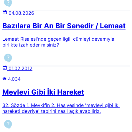
04.08.2026
Bazılara Bir An Bir Senedir / Lemaat
Lemaat Risalesi'nde geçen ilgili cümleyi devamıyla
birlikte izah eder misiniz?
01.02.2012
4.034
Mevlevi Gibi İki Hareket
32. Sözde 1. Mevkifin 2. Haşiyesinde 'mevlevi gibi iki
hareketi devriye' tabirini nasıl açıklayabiliriz.