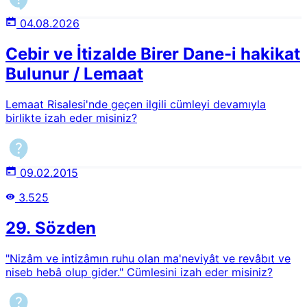
04.08.2026
Cebir ve İtizalde Birer Dane-i hakikat
Bulunur / Lemaat
Lemaat Risalesi'nde geçen ilgili cümleyi devamıyla
birlikte izah eder misiniz?
09.02.2015
3.525
29. Sözden
"Nizâm ve intizâmın ruhu olan ma'neviyât ve revâbıt ve
niseb hebâ olup gider." Cümlesini izah eder misiniz?