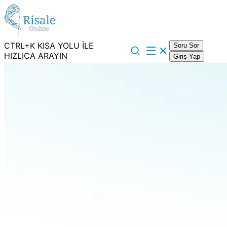
CTRL+K KISA YOLU İLE
Soru Sor
HIZLICA ARAYIN
Giriş Yap