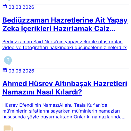
03.08.2026
Bediüzzaman Hazretlerine Ait Yapay
Zeka İçerikleri Hazırlamak Caiz
midir?
Bediüzzaman Said Nursi'nin yapay zeka ile oluşturulan
video ve fotoğrafları hakkındaki düşünceleriniz nelerdir?
03.08.2026
Ahmed Hüsrev Altınbaşak Hazretleri
Namazını Nasıl Kılardı?
Hüsrev Efendi'nin NamazıAllahu Teala Kur'an'da
mü'minlerin sıfatlarını sayarken mü'minlerin namazları
hususunda şöyle buyurmaktadır:Onlar ki namazlarında
huşu içindedirler.1Resul-i Ekrem (asm) da ihsan makamını
şöyle tarif buyurmaktadır:Allah'a O'nu görüyormuşsun