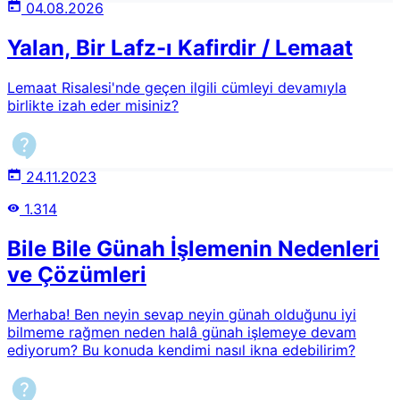
04.08.2026
Yalan, Bir Lafz-ı Kafirdir / Lemaat
Lemaat Risalesi'nde geçen ilgili cümleyi devamıyla
birlikte izah eder misiniz?
24.11.2023
1.314
Bile Bile Günah İşlemenin Nedenleri
ve Çözümleri
Merhaba! Ben neyin sevap neyin günah olduğunu iyi
bilmeme rağmen neden halâ günah işlemeye devam
ediyorum? Bu konuda kendimi nasıl ikna edebilirim?