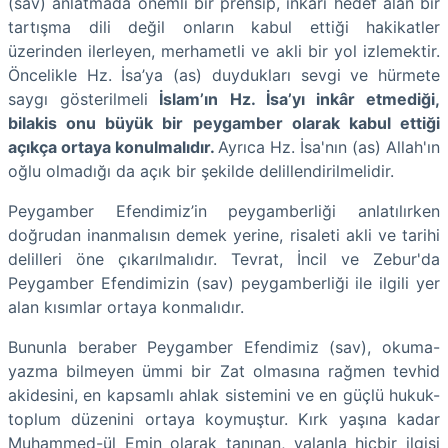
(sav) anlatmada önemli bir prensip, inkarı hedef alan bir
tartışma dili değil onların kabul ettiği hakikatler
üzerinden ilerleyen, merhametli ve akli bir yol izlemektir.
Öncelikle Hz. İsa’ya (as) duydukları sevgi ve hürmete
saygı gösterilmeli
İslam’ın Hz. İsa’yı inkâr etmediği,
bilakis onu büyük bir peygamber olarak kabul ettiği
açıkça ortaya konulmalıdır.
Ayrıca Hz. İsa'nın (as) Allah'ın
oğlu olmadığı da açık bir şekilde delillendirilmelidir.
Peygamber Efendimiz’in peygamberliği anlatılırken
doğrudan inanmalısın demek yerine, risaleti akli ve tarihi
delilleri öne çıkarılmalıdır. Tevrat, İncil ve Zebur'da
Peygamber Efendimizin (sav) peygamberliği ile ilgili yer
alan kısımlar ortaya konmalıdır.
Bununla beraber Peygamber Efendimiz (sav), okuma-
yazma bilmeyen ümmi bir Zat olmasına rağmen tevhid
akidesini, en kapsamlı ahlak sistemini ve en güçlü hukuk-
toplum düzenini ortaya koymuştur. Kırk yaşına kadar
Muhammed-ül Emin olarak tanınan, yalanla hiçbir ilgisi