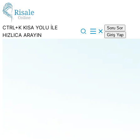
CTRL+K KISA YOLU İLE
Soru Sor
HIZLICA ARAYIN
Giriş Yap