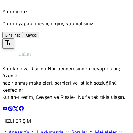
Yorumunuz
Yorum yapabilmek için giriş yapmalısınız
Giriş Yap
Kaydol
Sorularınıza Risale‑i Nur penceresinden cevap bulun;
özenle
hazırlanmış makaleleri, şerhleri ve ıstılah sözlüğünü
keşfedin;
Kur'ân‑ı Kerîm, Cevşen ve Risale‑i Nur'a tek tıkla ulaşın.
Risale Online Youtube Hesabı
Risale Online Instagram Hesabı
Risale Online X Hesabı
Risale Online Facebook Hesabı
HIZLI ERİŞİM
Anasayfa
Hakkımızda
Sorular
Makaleler