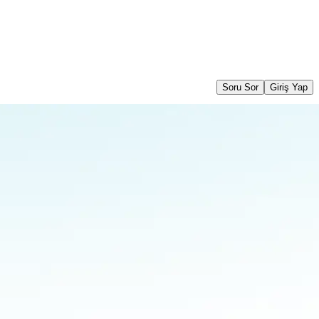
Soru Sor
Giriş Yap