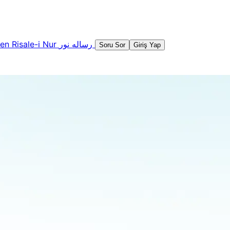
şen
Risale-i Nur
رساله نور
Soru Sor
Giriş Yap