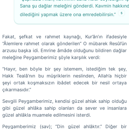
Sana şu dağlar meleğini gönderdi. Kavmin hakkın
5
dilediğini yapmak üzere ona emredebilirsin.”
Fakat, şefkat ve rahmet kaynağı, Kur’ân’ın ifadesiyle
“Âlemlere rahmet olarak gönderilen” O mübarek Resûl’ün
arzusu başka idi. Emrine âmâde olduğunu bildiren dağlar
meleğine Peygamberimiz şöyle karşılık verdi:
“Hayır, ben böyle bir şey istemem, istediğim tek şey,
Hakk Tealâ’nın bu müşriklerin neslinden, Allah’a hiçbir
şeyi ortak koşmaksızın ibâdet edecek bir nesil ortaya
çıkarmasıdır.”
Sevgili Peygamberimiz, kendisi güzel ahlak sahip olduğu
gibi güzel ahlâka sahip olanları da sever ve insanlara
güzel ahlâkla muamele edilmesini isterdi.
Peygamberimiz (sav); “Din güzel ahlâktır.” Diğer bir