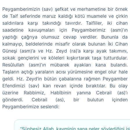
Peygamberimizin (sav) şefkat ve merhametine bir örnek
de Taif seferinde maruz kaldığı kötü muamele ve çirkin
saldırılara karşı takındığı tavırdır. Taifliler, iki cihan
saadetine kavuşmaları için Peygamberimiz (asm)’ın
yaptığı çağrıya olumsuz cevap verdiler. Bununla da
kalmayıp, beldelerinde misafir olarak bulunan İki Cihan
Güneşi (asm)’a ve Hz. Zeyd (ra)’a karşı ayak takımını,
sokak gençlerini ve köleleri kışkırtarak taşa tutturdular.
Resûlullah (asm)’ın mübarek ayakları kana bulandı.
Taşların açtığı yaraların acısı yürümesine engel olur hale
geldi. Hz. Zeyd’in bütün çabalarına rağmen Peygamber
Efendimizi (sav) kan revan içinde bıraktılar. Bu olay
üzerine Rabbimiz, Habîbinin yanına Cebrail (as)’ı
gönderdi. Cebrail (as), bir bulutun içinden
Peygamberimize seslendi:
“Şüphesiz Allah, kavminin sana neler söylediğini işi