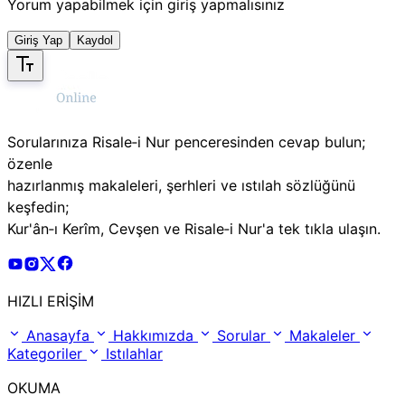
Yorum yapabilmek için giriş yapmalısınız
Giriş Yap
Kaydol
Sorularınıza Risale‑i Nur penceresinden cevap bulun;
özenle
hazırlanmış makaleleri, şerhleri ve ıstılah sözlüğünü
keşfedin;
Kur'ân‑ı Kerîm, Cevşen ve Risale‑i Nur'a tek tıkla ulaşın.
Risale Online Youtube Hesabı
Risale Online Instagram Hesabı
Risale Online X Hesabı
Risale Online Facebook Hesabı
HIZLI ERİŞİM
Anasayfa
Hakkımızda
Sorular
Makaleler
Kategoriler
Istılahlar
OKUMA