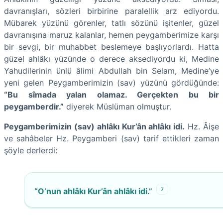
davranışları, sözleri birbirine paralellik arz ediyordu.
Mübarek yüzünü görenler, tatlı sözünü işitenler, güzel
davranışına maruz kalanlar, hemen peygamberimize karşı
bir sevgi, bir muhabbet beslemeye başlıyorlardı. Hatta
güzel ahlâkı yüzünde o derece aksediyordu ki, Medine
Yahudilerinin ünlü âlimi Abdullah bin Selam, Medine’ye
yeni gelen Peygamberimizin (sav) yüzünü gördüğünde:
“Bu sîmada yalan olamaz. Gerçekten bu bir
peygamberdir.”
diyerek Müslüman olmuştur.
Peygamberimizin (sav) ahlâkı Kur’ân ahlâkı idi.
Hz. Âişe
ve sahâbeler Hz. Peygamberi (sav) tarif ettikleri zaman
şöyle derlerdi:
7
“O’nun ahlâkı Kur’ân ahlâkı idi.”