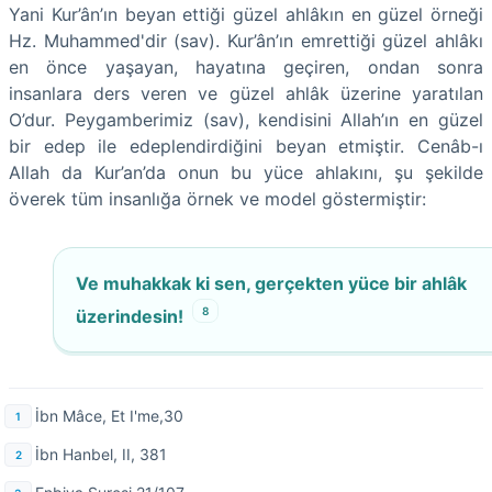
Yani Kur’ân’ın beyan ettiği güzel ahlâkın en güzel örneği
Hz. Muhammed'dir (sav). Kur’ân’ın emrettiği güzel ahlâkı
en önce yaşayan, hayatına geçiren, ondan sonra
insanlara ders veren ve güzel ahlâk üzerine yaratılan
O’dur. Peygamberimiz (sav), kendisini Allah’ın en güzel
bir edep ile edeplendirdiğini beyan etmiştir. Cenâb-ı
Allah da Kur’an’da onun bu yüce ahlakını, şu şekilde
överek tüm insanlığa örnek ve model göstermiştir:
Ve muhakkak ki sen, gerçekten yüce bir ahlâk
8
üzerindesin!
İbn Mâce, Et I'me,30
İbn Hanbel, II, 381