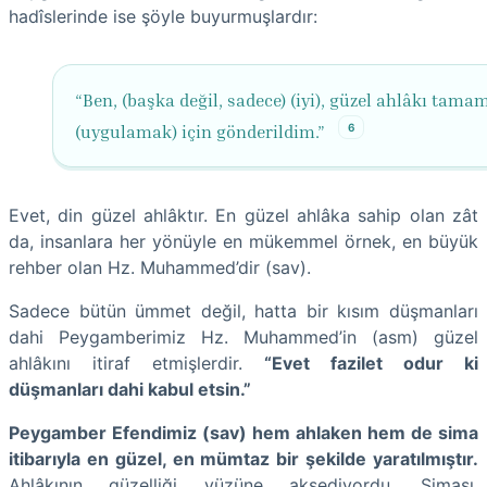
hadîslerinde ise şöyle buyurmuşlardır:
“Ben, (başka değil, sadece) (iyi), güzel ahlâkı tam
6
(uygulamak) için gönderildim.”
Evet, din güzel ahlâktır. En güzel ahlâka sahip olan zât
da, insanlara her yönüyle en mükemmel örnek, en büyük
rehber olan Hz. Muhammed’dir (sav).
Sadece bütün ümmet değil, hatta bir kısım düşmanları
dahi Peygamberimiz Hz. Muhammed’in (asm) güzel
ahlâkını itiraf etmişlerdir.
“Evet fazilet odur ki
düşmanları dahi kabul etsin.”
Peygamber Efendimiz (sav) hem ahlaken hem de sima
itibarıyla en güzel, en mümtaz bir şekilde yaratılmıştır.
Ahlâkının güzelliği yüzüne aksediyordu. Siması,