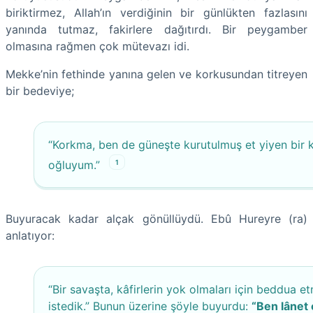
biriktirmez, Allah’ın verdiğinin bir günlükten fazlasını
yanında tutmaz, fakirlere dağıtırdı. Bir peygamber
olmasına rağmen çok mütevazı idi.
Mekke’nin fethinde yanına gelen ve korkusundan titreyen
bir bedeviye;
“Korkma, ben de güneşte kurutulmuş et yiyen bir 
1
oğluyum.”
Buyuracak kadar alçak gönüllüydü. Ebû Hureyre (ra)
anlatıyor:
“Bir savaşta, kâfirlerin yok olmaları için beddua e
istedik.” Bunun üzerine şöyle buyurdu:
“Ben lânet