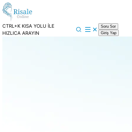
CTRL+K KISA YOLU İLE
Soru Sor
HIZLICA ARAYIN
Giriş Yap