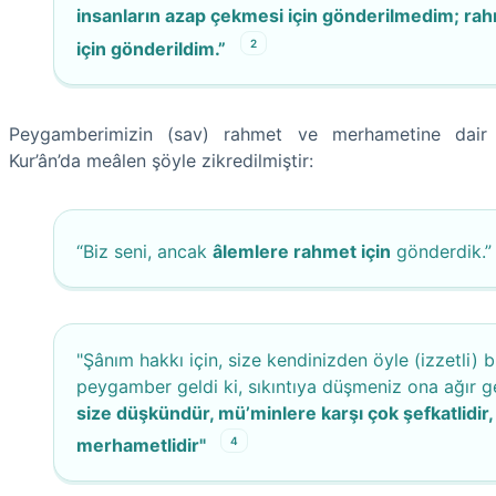
insanların azap çekmesi için gönderilmedim; ra
2
için gönderildim.”
Peygamberimizin (sav) rahmet ve merhametine dair
Kur’ân’da meâlen şöyle zikredilmiştir:
“Biz seni, ancak
âlemlere rahmet için
gönderdik.
"Şânım hakkı için, size kendinizden öyle (izzetli) b
peygamber geldi ki, sıkıntıya düşmeniz ona ağır ge
size düşkündür, mü’minlere karşı çok şefkatlidir,
4
merhametlidir"