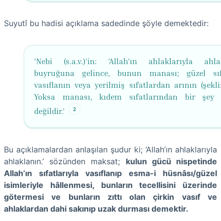
Suyutî bu hadisi açıklama sadedinde şöyle demektedir:
’Nebi (s.a.v.)’in: ’Allah’ın ahlaklarıyla ahlak
buyruğuna gelince, bunun manası; güzel sıf
vasıflanın veya yerilmiş sıfatlardan arının (şekli
Yoksa manası, kıdem sıfatlarından bir şey 
2
değildir.’
Bu açıklamalardan anlaşılan şudur ki; ’Allah’ın ahlaklarıyla
ahlaklanın.’ sözünden maksat;
kulun gücü nispetinde
Allah’ın sıfatlarıyla vasıflanıp esma-i hüsnâsı/güzel
isimleriyle hâllenmesi, bunların tecellisini üzerinde
götermesi ve bunların zıttı olan çirkin vasıf ve
ahlaklardan dahi sakınıp uzak durması demektir.