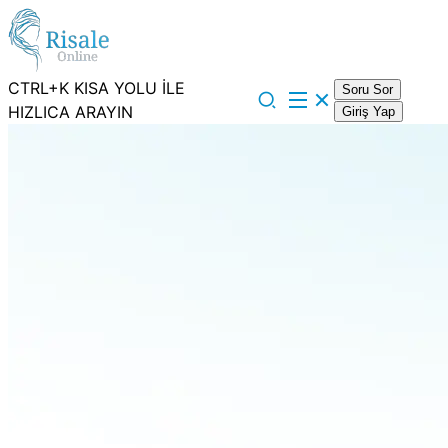
CTRL+K KISA YOLU İLE
Soru Sor
HIZLICA ARAYIN
Giriş Yap