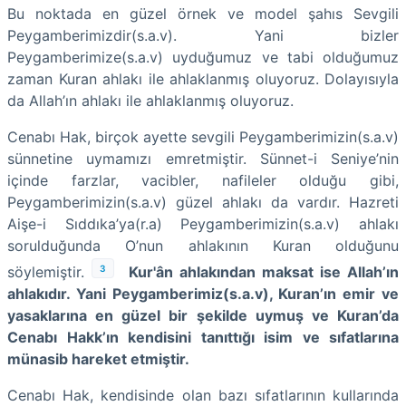
Bu noktada en güzel örnek ve model şahıs Sevgili
Peygamberimizdir(s.a.v). Yani bizler
Peygamberimize(s.a.v) uyduğumuz ve tabi olduğumuz
zaman Kuran ahlakı ile ahlaklanmış oluyoruz. Dolayısıyla
da Allah’ın ahlakı ile ahlaklanmış oluyoruz.
Cenabı Hak, birçok ayette sevgili Peygamberimizin(s.a.v)
sünnetine uymamızı emretmiştir. Sünnet-i Seniye’nin
içinde farzlar, vacibler, nafileler olduğu gibi,
Peygamberimizin(s.a.v) güzel ahlakı da vardır. Hazreti
Aişe-i Sıddıka’ya(r.a) Peygamberimizin(s.a.v) ahlakı
sorulduğunda O’nun ahlakının Kuran olduğunu
3
söylemiştir.
Kur'ân ahlakından maksat ise Allah’ın
ahlakıdır. Yani Peygamberimiz(s.a.v), Kuran’ın emir ve
yasaklarına en güzel bir şekilde uymuş ve Kuran’da
Cenabı Hakk’ın kendisini tanıttığı isim ve sıfatlarına
münasib hareket etmiştir.
Cenabı Hak, kendisinde olan bazı sıfatlarının kullarında