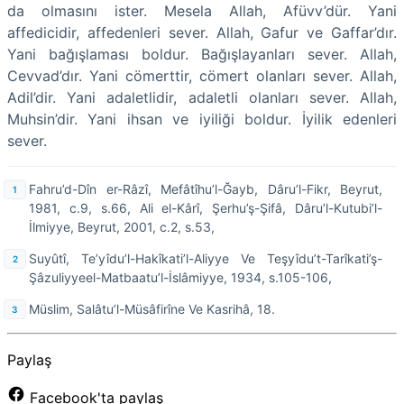
da olmasını ister. Mesela Allah, Afüvv’dür. Yani
affedicidir, affedenleri sever. Allah, Gafur ve Gaffar’dır.
Yani bağışlaması boldur. Bağışlayanları sever. Allah,
Cevvad’dır. Yani cömerttir, cömert olanları sever. Allah,
Adil’dir. Yani adaletlidir, adaletli olanları sever. Allah,
Muhsin’dir. Yani ihsan ve iyiliği boldur. İyilik edenleri
sever.
Fahru’d-Dîn er-Râzî, Mefâtîhu’l-Ğayb, Dâru’l-Fikr, Beyrut,
1981, c.9, s.66, Ali el-Kârî, Şerhu’ş-Şifâ, Dâru’l-Kutubi’l-
İlmiyye, Beyrut, 2001, c.2, s.53,
Suyûtî, Te’yîdu’l-Hakîkati’l-Aliyye Ve Teşyîdu’t-Tarîkati’ş-
Şâzuliyyeel-Matbaatu’l-İslâmiyye, 1934, s.105-106,
Müslim, Salâtu’l-Müsâfirîne Ve Kasrihâ, 18.
Paylaş
Facebook'ta paylaş