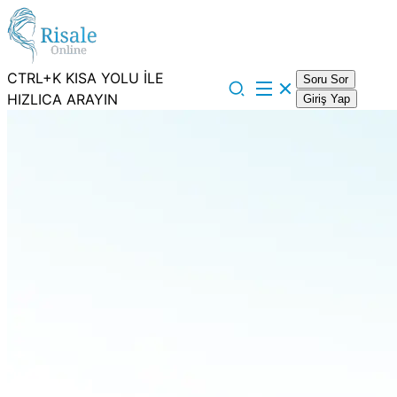
CTRL+K KISA YOLU İLE
Soru Sor
HIZLICA ARAYIN
Giriş Yap