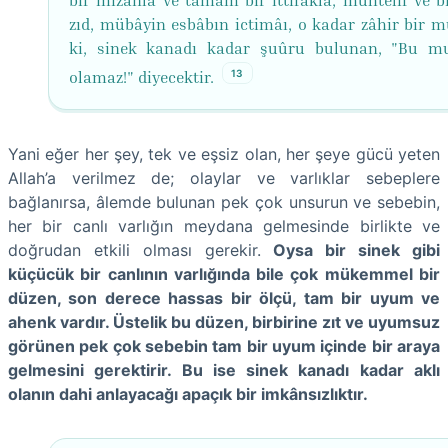
zıd, mübâyin esbâbın ictimâı, o kadar zâhir bir m
ki, sinek kanadı kadar şuûru bulunan, "Bu mu
13
olamaz!" diyecektir.
Yani eğer her şey, tek ve eşsiz olan, her şeye gücü yeten
Allah’a verilmez de; olaylar ve varlıklar sebeplere
bağlanırsa, âlemde bulunan pek çok unsurun ve sebebin,
her bir canlı varlığın meydana gelmesinde birlikte ve
doğrudan etkili olması gerekir.
Oysa bir sinek gibi
küçücük bir canlının varlığında bile çok mükemmel bir
düzen, son derece hassas bir ölçü, tam bir uyum ve
ahenk vardır. Üstelik bu düzen, birbirine zıt ve uyumsuz
görünen pek çok sebebin tam bir uyum içinde bir araya
gelmesini gerektirir. Bu ise sinek kanadı kadar aklı
olanın dahi anlayacağı apaçık bir imkânsızlıktır.