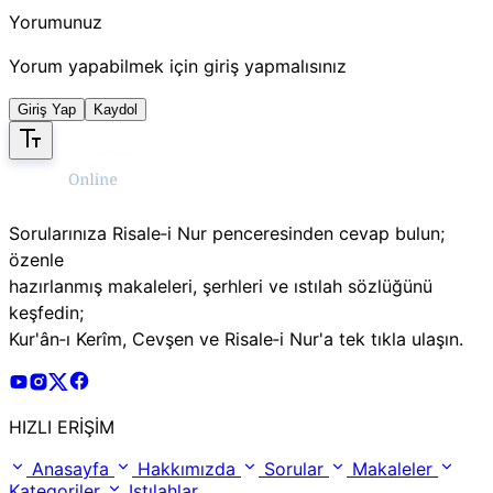
Yorumunuz
Yorum yapabilmek için giriş yapmalısınız
Giriş Yap
Kaydol
Sorularınıza Risale‑i Nur penceresinden cevap bulun;
özenle
hazırlanmış makaleleri, şerhleri ve ıstılah sözlüğünü
keşfedin;
Kur'ân‑ı Kerîm, Cevşen ve Risale‑i Nur'a tek tıkla ulaşın.
Risale Online Youtube Hesabı
Risale Online Instagram Hesabı
Risale Online X Hesabı
Risale Online Facebook Hesabı
HIZLI ERİŞİM
Anasayfa
Hakkımızda
Sorular
Makaleler
Kategoriler
Istılahlar