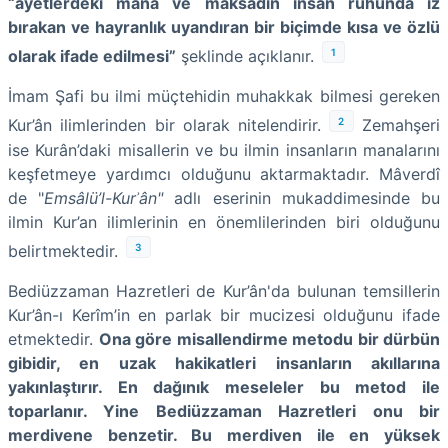
“âyetlerdeki mâna ve maksadın insan ruhunda iz
bırakan ve hayranlık uyandıran bir biçimde kısa ve özlü
1
olarak ifade edilmesi”
şeklinde açıklanır.
İmam Şafi
bu ilmi müçtehidin muhakkak bilmesi gereken
2
Kur’ân ilimlerinden bir olarak nitelendirir.
Zemahşeri
ise Kurân’daki misallerin ve bu ilmin insanların manalarını
keşfetmeye yardımcı olduğunu aktarmaktadır. Mâverdî
de "
Emsâlü’l-Kurʾân"
adlı eserinin mukaddimesinde bu
ilmin Kur’an ilimlerinin en önemlilerinden biri olduğunu
3
belirtmektedir.
Bediüzzaman Hazretleri
de Kur’ân'da bulunan temsillerin
Kur’ân-ı Kerîm’in en parlak bir mucizesi olduğunu ifade
etmektedir.
Ona göre misallendirme metodu bir dürbün
gibidir, en uzak hakikatleri insanların akıllarına
yakınlaştırır. En dağınık meseleler bu metod ile
toparlanır. Yine Bediüzzaman Hazretleri onu bir
merdivene benzetir. Bu merdiven ile en yüksek