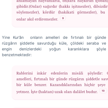
anlamayan hayvanlarla, on)lara haykıran (çoban)
gibidir.(Onlar) sağırdır (hakkı işitmezler), dilsizdi
söylemezler), kördür (hakikati görmezler), bu
9
onlar akıl erdiremezler.
Yine Kur’ân onların amelleri de fırtınalı bir günde
rüzgârın şiddetle savurduğu küle, çöldeki seraba ve
engin denizlerdeki yoğun karanlıklara şöyle
benzetmektedir:
Rablerini inkâr edenlerin misâli şöyledir: 
amelleri, fırtınalı bir günde rüzgârın şiddetle sa
bir küle benzer. Kazandıklarından hiçbir şeye 
10
yetmez. İşte (haktan) uzak olan dalâlet budur.