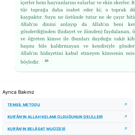
içerler hem hayvanlarını sularlar ve ekin ekerler. B
tür toprağa daha isabet eder ki; o toprak d
kaypaktır. Suyu ne üstünde tutar ne de çayır bitiri
Allah’ın dinini anlayıp da Allah’ın beni ken
gönderdiğinden (hidayet ve ilimden) faydalanan, 
ve öğreten kimse ile (bunları duyduğu vakit kib
başını bile kaldırmayan ve kendisiyle gönder
Allah’ın hidayetini kabul etmeyen kimsenin misa
20
böyledir.
Ayrıca Bakınız
TEMSİL METODU
KUR'ÂN'IN ALLAH KELAMI OLDUĞUNUN DELİLLERİ
KUR’ÂN’IN BELÂGAT MUCİZESİ