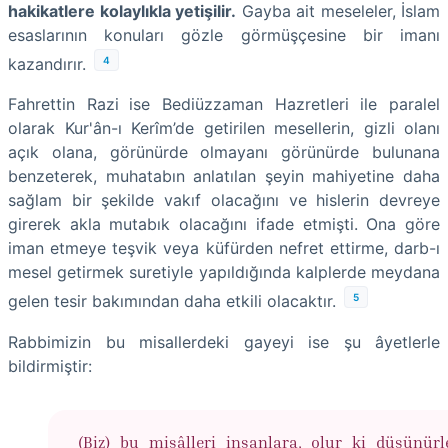
hakikatlere kolaylıkla yetişilir.
Gayba ait meseleler, İslam
esaslarının konuları gözle görmüşçesine bir imanı
4
kazandırır.
Fahrettin Razi
ise Bediüzzaman Hazretleri ile paralel
olarak Kur'ân-ı Kerîm’de getirilen mesellerin, gizli olanı
açık olana, görünürde olmayanı görünürde bulunana
benzeterek, muhatabın anlatılan şeyin mahiyetine daha
sağlam bir şekilde vakıf olacağını ve hislerin devreye
girerek akla mutabık olacağını ifade etmişti. Ona göre
iman etmeye teşvik veya küfürden nefret ettirme, darb-ı
mesel getirmek suretiyle yapıldığında kalplerde meydana
5
gelen tesir bakımından daha etkili olacaktır.
Rabbimizin bu misallerdeki gayeyi ise şu âyetlerle
bildirmiştir:
(Biz) bu misâlleri insanlara, olur ki düşünürl