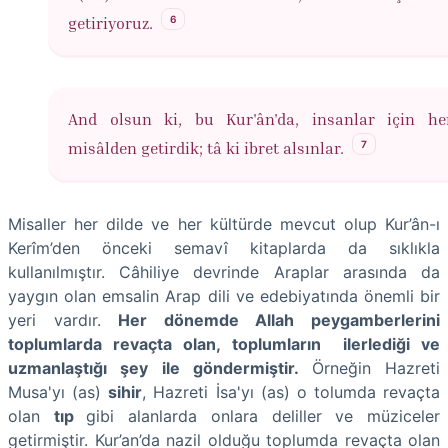
6
getiriyoruz.
And olsun ki, bu Kur'ân'da, insanlar için he
7
misâlden getirdik; tâ ki ibret alsınlar.
Misaller her dilde ve her kültürde mevcut olup Kur’ân-ı
Kerîm’den önceki semavî kitaplarda da sıklıkla
kullanılmıştır. Câhiliye devrinde Araplar arasında da
yaygın olan emsalin Arap dili ve edebiyatında önemli bir
yeri vardır.
Her dönemde Allah peygamberlerini
toplumlarda revaçta olan, toplumların ilerlediği ve
uzmanlaştığı şey ile göndermiştir.
Örneğin Hazreti
Musa'yı (as)
sihir
, Hazreti İsa'yı (as) o tolumda revaçta
olan
tıp
gibi alanlarda onlara deliller ve müziceler
getirmiştir. Kur’an’da nazil olduğu toplumda revaçta olan