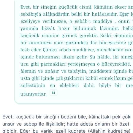
Evet, bir sineğin küçücük cismi, kâinâtın ekser an
esbâbıyla alâkadârdır. belki bir hulâsasıdır. Eğer 
ezeliyeye verilmezse, o esbâb-ı maddiye , onun
yanında bizzât hazır bulunmak lâzımdır. bel
küçücük cismine girmek gerektir. Belki cismini
bir numûnesi olan gözündeki bir hüceyresine gi
îcâb eder. Çünkü sebeb maddî ise, müsebbebin yan
içinde bulunması lâzım gelir. Şu hâlde, iki sineğ
ucu gibi parmakları yerleşmeyen o hüceyrecikte, 
âlemin ve anâsır ve tabâyiin, maddeten içinde b
usta gibi içinde çalıştıklarını kabûl etmek lâzım geli
sofestâînin en eblehleri dahi, böyle bir me
14
utanıyorlar.
Evet, küçücük bir sineğin bedeni bile, kâinattaki pek çok
unsur ve sebep ile ilişkilidir; hatta adeta onların bir özeti
gibidir. Eğer bu varlık ezelî kudrete (Allah’ın kudretine)