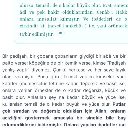
olursa, temsîlî de o kadar büyük olur. Evet, sanem
âdî ve pek hakîr olduklarından, Cenâb-ı Hakk
onlara musallat kılmıştır. Ve ibâdetleri de 
çirkindir ki, (nescü’l-ankebût ) ile, yani örümcek
19
ta‘bîr edilmiştir.
Bir padişah, bir çobana çobanların giydiği bir abâ ve bir
palto verse; köpeğine de bir kemik verse, kimse “Padişah
yanlış yaptı” diyemez. Çünkü herkese ve her şeye layık
olanı vermiştir. Buna göre, temsil verilen kimseler yani
kafirler (mümesselün leh) ne kadar değersiz ve basit ise,
onlara verilen örnekler de o kadar değersiz, küçük ve
basit olur. Anlatılan şey ne kadar büyük ve yüce ise,
kullanılan temsil de o kadar büyük ve yüce olur.
Putlar
çok sıradan ve değersiz oldukları için Allah, onların
acizliğini göstermek amacıyla bir sinekle bile baş
edemediklerini bildirmiştir. Onlara yapılan ibadetler ise