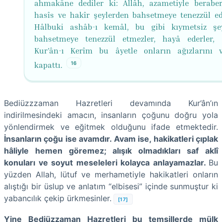
ahmakāne dediler ki: Allâh, azametiyle beraber
hasîs ve hakîr şeylerden bahsetmeye tenezzül e
Hâlbuki ashâb-ı kemâl, bu gibi kıymetsiz şe
bahsetmeye tenezzül etmezler, hayâ ederler, d
Kur’ân-ı Kerîm bu âyetle onların ağızlarını 
16
kapattı.
Bediüzzzaman Hazretleri devamında Kur’ân’ın
indirilmesindeki amacın, insanların çoğunu doğru yola
yönlendirmek ve eğitmek olduğunu ifade etmektedir.
İnsanların çoğu ise avamdır. Avam ise, hakikatleri çıplak
hâliyle hemen göremez; alışık olmadıkları saf aklî
konuları ve soyut meseleleri kolayca anlayamazlar.
Bu
yüzden Allah, lütuf ve merhametiyle hakikatleri onların
alıştığı bir üslup ve anlatım “elbisesi” içinde sunmuştur ki
yabancılık çekip ürkmesinler.
[17]
Yine Bediüzzaman Hazretleri bu temsillerde mülk