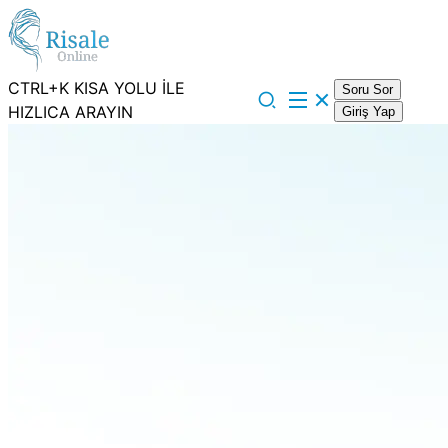
CTRL+K KISA YOLU İLE
Soru Sor
HIZLICA ARAYIN
Giriş Yap