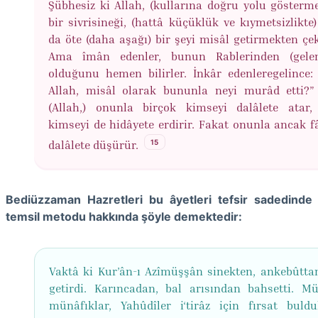
Şübhesiz ki Allah, (kullarına doğru yolu gösterme
bir sivrisineği, (hattâ küçüklük ve kıymetsizlikte
da öte (daha aşağı) bir şeyi misâl getirmekten çe
Ama îmân edenler, bunun Rablerinden (gele
olduğunu hemen bilirler. İnkâr edenleregelince:
Allah, misâl olarak bununla neyi murâd etti?” 
(Allah,) onunla birçok kimseyi dalâlete atar,
kimseyi de hidâyete erdirir. Fakat onunla ancak fâ
15
dalâlete düşürür.
Bediüzzaman Hazretleri bu âyetleri tefsir sadedinde
temsil metodu hakkında şöyle demektedir:
Vaktâ ki Kur’ân-ı Azîmüşşân sinekten, ankebûtta
getirdi. Karıncadan, bal arısından bahsetti. Müş
münâfıklar, Yahûdîler i‘tirâz için fırsat buldu