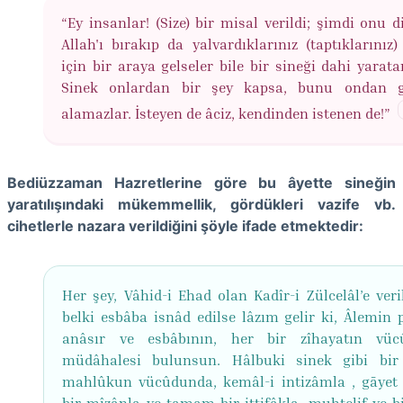
“Ey insanlar! (Size) bir misal verildi; şimdi onu d
Allah'ı bırakıp da yalvardıklarınız (taptıklarınız
için bir araya gelseler bile bir sineği dahi yarata
Sinek onlardan bir şey kapsa, bunu ondan g
alamazlar. İsteyen de âciz, kendinden istenen de!”
Bediüzzaman Hazretlerine göre bu âyette sineğin
yaratılışındaki mükemmellik, gördükleri vazife vb.
cihetlerle nazara verildiğini şöyle ifade etmektedir:
Her şey, Vâhid-i Ehad olan Kadîr-i Zülcelâl’e veri
belki esbâba isnâd edilse lâzım gelir ki, Âlemin 
anâsır ve esbâbının, her bir zîhayatın vüc
müdâhalesi bulunsun. Hâlbuki sinek gibi bi
mahlûkun vücûdunda, kemâl-i intizâmla , gāyet
bir mîzânla ve tamam bir ittifâkla, muhtelif ve bi