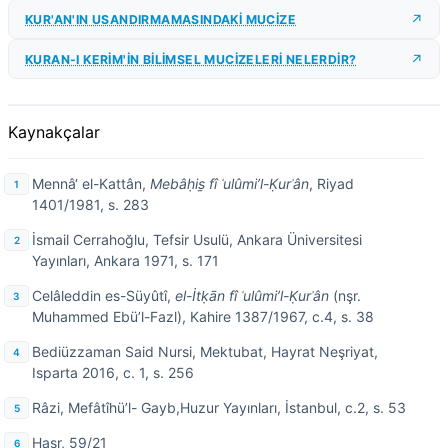
KUR'AN'IN USANDIRMAMASINDAKİ MUCİZE
KURAN-I KERİM'İN BİLİMSEL MUCİZELERİ NELERDİR?
Kaynakçalar
Mennâ‘ el-Kattân,
Mebâḥis̱ fî ʿulûmi’l-Ḳurʾân
, Riyad
1401/1981, s. 283
İsmail Cerrahoğlu, Tefsir Usulü, Ankara Üniversitesi
Yayınları, Ankara 1971, s. 171
Celâleddin es-Süyûtî,
el-İtḳān fî ʿulûmi’l-Ḳurʾân
(nşr.
Muhammed Ebü’l-Fazl), Kahire 1387/1967, c.4, s. 38
Bediüzzaman Said Nursi, Mektubat, Hayrat Neşriyat,
Isparta 2016, c. 1, s. 256
Râzi, Mefâtîhü’l- Gayb,Huzur Yayınları, İstanbul, c.2, s. 53
Haşr, 59/21