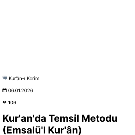
Kur’ân-ı Kerîm
06.01.2026
106
Kur'an'da Temsil Metodu
(Emsalü'l Kur'ân)