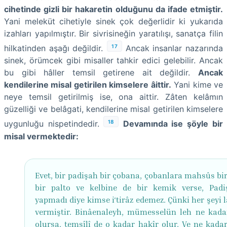
cihetinde gizli bir hakaretin olduğunu da ifade etmiştir.
Yani meleküt cihetiyle sinek çok değerlidir ki yukarıda
izahları yapılmıştır. Bir sivrisineğin yaratılışı, sanatça filin
17
hilkatinden aşağı değildir.
Ancak insanlar nazarında
sinek, örümcek gibi misaller tahkir edici gelebilir. Ancak
bu gibi hâller temsil getirene ait değildir.
Ancak
kendilerine misal getirilen kimselere âittir.
Yani kime ve
neye temsil getirilmiş ise, ona aittir. Zâten kelâmın
güzelliği ve belâgati, kendilerine misal getirilen kimselere
18
uygunluğu nispetindedir.
Devamında ise şöyle bir
misal vermektedir:
Evet, bir padişah bir çobana, çobanlara mahsûs bir
bir palto ve kelbine de bir kemik verse, Padi
yapmadı diye kimse i‘tirâz edemez. Çünki her şeyi 
vermiştir. Binâenaleyh, mümesselün leh ne kada
olursa, temsîlî de o kadar hakîr olur. Ve ne kada