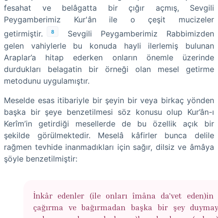
fesahat ve belâgatta bir çığır açmış, Sevgili
Peygamberimiz Kur'ân ile o çeşit mucizeler
8
getirmiştir.
Sevgili Peygamberimiz Rabbimizden
gelen vahiylerle bu konuda hayli ilerlemiş bulunan
Araplar’a hitap ederken onların önemle üzerinde
durdukları belagatin bir örneği olan mesel getirme
metodunu uygulamıştır.
Meselde esas itibariyle bir şeyin bir veya birkaç yönden
başka bir şeye benzetilmesi söz konusu olup Kur’ân-ı
Kerîm’in getirdiği mesellerde de bu özellik açık bir
şekilde görülmektedir. Meselâ kâfirler bunca delile
rağmen tevhide inanmadıkları için sağır, dilsiz ve âmâya
şöyle benzetilmiştir:
İnkâr edenler (ile onları îmâna da'vet eden)in 
çağırma ve bağırmadan başka bir şey duymay