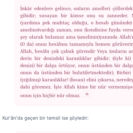
İnkâr edenlere gelince, onların amelleri çöllerdek
gibidir; susayan bir kimse onu su zanneder. 
(yardıma pek muhtaç olduğu, o hesab gününde)
ameline)vardığı zaman, onu (kendisine fayda verec
şey olarak bulamaz ama (amelinin)yanında Allah'ı
(O da) onun hesâbını tamamıyla hemen görüverir
Allah, hesâbı çok çabuk görendir Veya (onların am
derin bir denizdeki karanlıklar gibidir; (öyle ki)
denizi) bir dalga örtüyor, onun üstünden bir dalg
onun da üstünden bir bulut(örtmektedir). Birbiri
(yığılmış) karanlıklar! (İnsan) elini çıkarsa, nered
dahi göremez. İşte Allah kime bir nûr vermemişse
11
onun için hiçbir nûr olmaz.
Kur'ân'da geçen bir temsil ise şöyledir: