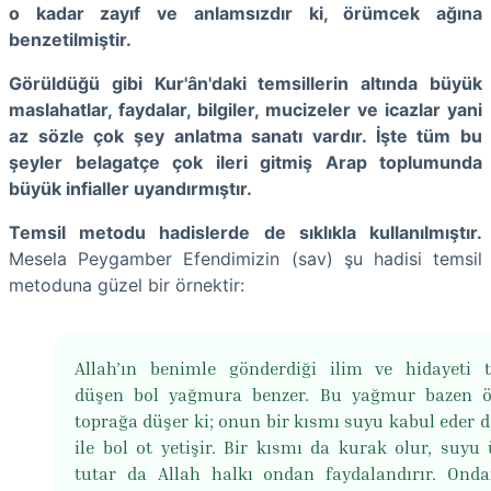
o kadar zayıf ve anlamsızdır ki, örümcek ağına
benzetilmiştir.
Görüldüğü gibi Kur'ân'daki temsillerin altında büyük
maslahatlar, faydalar, bilgiler, mucizeler ve icazlar yani
az sözle çok şey anlatma sanatı vardır. İşte tüm bu
şeyler belagatçe çok ileri gitmiş Arap toplumunda
büyük infialler uyandırmıştır.
Temsil metodu hadislerde de sıklıkla kullanılmıştır.
Mesela Peygamber Efendimizin (sav) şu hadisi temsil
metoduna güzel bir örnektir:
Allah’ın benimle gönderdiği ilim ve hidayeti 
düşen bol yağmura benzer. Bu yağmur bazen ö
toprağa düşer ki; onun bir kısmı suyu kabul eder de
ile bol ot yetişir. Bir kısmı da kurak olur, suyu 
tutar da Allah halkı ondan faydalandırır. On