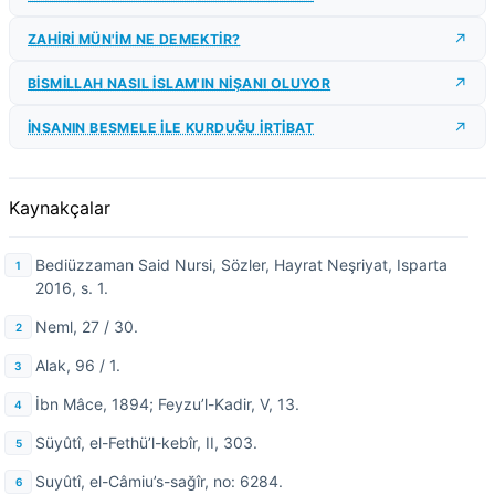
ZAHİRİ MÜN'İM NE DEMEKTİR?
BİSMİLLAH NASIL İSLAM'IN NİŞANI OLUYOR
İNSANIN BESMELE İLE KURDUĞU İRTİBAT
Kaynakçalar
Bediüzzaman Said Nursi, Sözler, Hayrat Neşriyat, Isparta
2016, s. 1.
Neml, 27 / 30.
Alak, 96 / 1.
İbn Mâce, 1894; Feyzu’l-Kadir, V, 13.
Süyûtî, el-Fethü’l-kebîr, II, 303.
Suyûtî, el-Câmiu’s-sağîr, no: 6284.