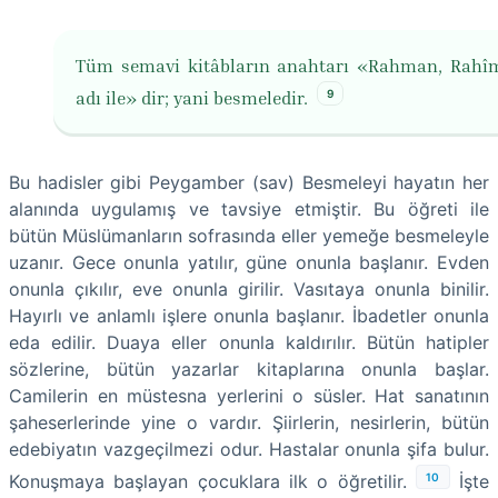
Tüm semavi kitâbların anahtarı «Rahman, Rahî
9
adı ile» dir; yani besmeledir.
Bu hadisler gibi Peygamber (sav) Besmeleyi hayatın her
alanında uygulamış ve tavsiye etmiştir. Bu öğreti ile
bütün Müslümanların sofrasında eller yemeğe besmeleyle
uzanır. Gece onunla yatılır, güne onunla başlanır. Evden
onunla çıkılır, eve onunla girilir. Vasıtaya onunla binilir.
Hayırlı ve anlamlı işlere onunla başlanır. İbadetler onunla
eda edilir. Duaya eller onunla kaldırılır. Bütün hatipler
sözlerine, bütün yazarlar kitaplarına onunla başlar.
Camilerin en müstesna yerlerini o süsler. Hat sanatının
şaheserlerinde yine o vardır. Şiirlerin, nesirlerin, bütün
edebiyatın vazgeçilmezi odur. Hastalar onunla şifa bulur.
10
Konuşmaya başlayan çocuklara ilk o öğretilir.
İşte