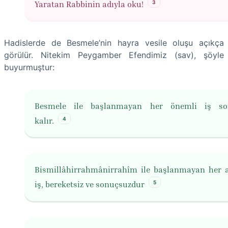
3
Yaratan Rabbinin adıyla oku!
Hadislerde de Besmele’nin hayra vesile oluşu açıkça
görülür. Nitekim Peygamber Efendimiz (sav), şöyle
buyurmuştur:
Besmele ile başlanmayan her önemli iş so
4
kalır.
Bismillâhirrahmânirrahîm ile başlanmayan her 
5
iş, bereketsiz ve sonuçsuzdur