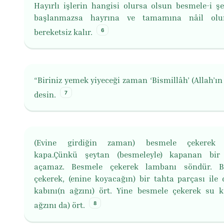
Hayırlı işlerin hangisi olursa olsun besmele-i şer
başlanmazsa hayrına ve tamamına nâil olu
6
bereketsiz kalır.
“Biriniz yemek yiyeceği zaman ‘Bismillâh’ (Allah’ın
7
desin.
(Evine girdiğin zaman) besmele çekerek 
kapa.Çünkü şeytan (besmeleyle) kapanan bir 
açamaz. Besmele çekerek lambanı söndür. B
çekerek, (enine koyacağın) bir tahta parçası ile 
kabını(n ağzını) ört. Yine besmele çekerek su k
8
ağzını da) ört.