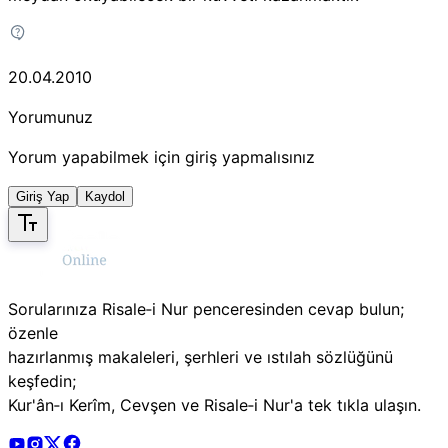
20.04.2010
Yorumunuz
Yorum yapabilmek için giriş yapmalısınız
Giriş Yap
Kaydol
Sorularınıza Risale‑i Nur penceresinden cevap bulun;
özenle
hazırlanmış makaleleri, şerhleri ve ıstılah sözlüğünü
keşfedin;
Kur'ân‑ı Kerîm, Cevşen ve Risale‑i Nur'a tek tıkla ulaşın.
Risale Online Youtube Hesabı
Risale Online Instagram Hesabı
Risale Online X Hesabı
Risale Online Facebook Hesabı