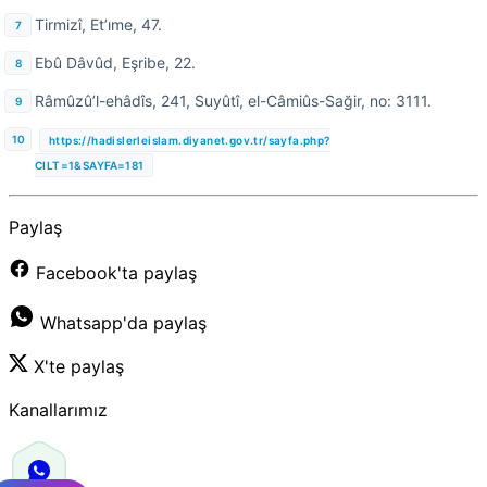
Tirmizî, Et’ıme, 47.
Ebû Dâvûd, Eşribe, 22.
Râmûzû’l-ehâdîs, 241, Suyûtî, el-Câmiûs-Sağir, no: 3111.
https://hadislerleislam.diyanet.gov.tr/sayfa.php?
CILT=1&SAYFA=181
Paylaş
Facebook'ta paylaş
Whatsapp'da paylaş
X'te paylaş
Kanallarımız