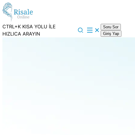
CTRL+K KISA YOLU İLE
Soru Sor
HIZLICA ARAYIN
Giriş Yap