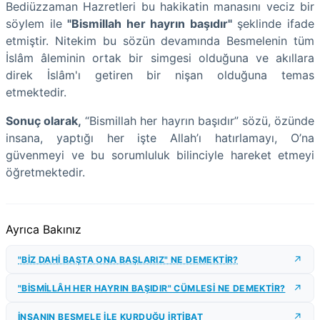
Bediüzzaman Hazretleri bu hakikatin manasını veciz bir
söylem ile
"Bismillah her hayrın başıdır"
şeklinde ifade
etmiştir. Nitekim bu sözün devamında Besmelenin tüm
İslâm âleminin ortak bir simgesi olduğuna ve akıllara
direk İslâm'ı getiren bir nişan olduğuna temas
etmektedir.
Sonuç olarak,
“Bismillah her hayrın başıdır” sözü, özünde
insana, yaptığı her işte Allah’ı hatırlamayı, O’na
güvenmeyi ve bu sorumluluk bilinciyle hareket etmeyi
öğretmektedir.
Ayrıca Bakınız
"BİZ DAHİ BAŞTA ONA BAŞLARIZ" NE DEMEKTİR?
"BİSMİLLÂH HER HAYRIN BAŞIDIR" CÜMLESİ NE DEMEKTİR?
İNSANIN BESMELE İLE KURDUĞU İRTİBAT