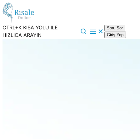
CTRL+K KISA YOLU İLE
Soru Sor
HIZLICA ARAYIN
Giriş Yap