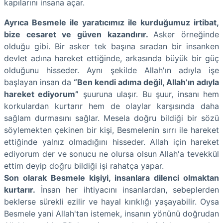
kapılarını insana açar.
Ayrıca Besmele ile yaratıcımız ile kurduğumuz irtibat,
bize cesaret ve güven kazandırır.
Asker örneğinde
olduğu gibi. Bir asker tek başına sıradan bir insanken
devlet adına hareket ettiğinde, arkasında büyük bir güç
olduğunu hisseder. Aynı şekilde Allah'ın adıyla işe
başlayan insan da
“Ben kendi adıma değil, Allah’ın adıyla
hareket ediyorum”
şuuruna ulaşır. Bu şuur, insanı hem
korkulardan kurtarır hem de olaylar karşısında daha
sağlam durmasını sağlar. Mesela doğru bildiği bir sözü
söylemekten çekinen bir kişi, Besmelenin sırrı ile hareket
ettiğinde yalnız olmadığını hisseder. Allah için hareket
ediyorum der ve sonucu ne olursa olsun Allah'a tevekkül
ettim deyip doğru bildiği işi rahatça yapar.
Son olarak Besmele kişiyi, insanlara dilenci olmaktan
kurtarır.
İnsan her ihtiyacını insanlardan, sebeplerden
beklerse sürekli ezilir ve hayal kırıklığı yaşayabilir. Oysa
Besmele yani Allah'tan istemek, insanın yönünü doğrudan