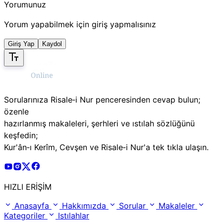
Yorumunuz
Yorum yapabilmek için giriş yapmalısınız
Giriş Yap
Kaydol
Sorularınıza Risale‑i Nur penceresinden cevap bulun;
özenle
hazırlanmış makaleleri, şerhleri ve ıstılah sözlüğünü
keşfedin;
Kur'ân‑ı Kerîm, Cevşen ve Risale‑i Nur'a tek tıkla ulaşın.
Risale Online Youtube Hesabı
Risale Online Instagram Hesabı
Risale Online X Hesabı
Risale Online Facebook Hesabı
HIZLI ERİŞİM
Anasayfa
Hakkımızda
Sorular
Makaleler
Kategoriler
Istılahlar