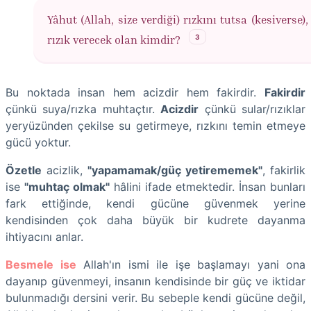
Yâhut (Allah, size verdiği) rızkını tutsa (kesiverse),
3
rızık verecek olan kimdir?
Bu noktada insan hem acizdir hem fakirdir.
Fakirdir
çünkü suya/rızka muhtaçtır.
Acizdir
çünkü sular/rızıklar
yeryüzünden çekilse su getirmeye, rızkını temin etmeye
gücü yoktur.
Özetle
acizlik,
"yapamamak/güç yetirememek"
, fakirlik
ise
"muhtaç olmak"
hâlini ifade etmektedir. İnsan bunları
fark ettiğinde, kendi gücüne güvenmek yerine
kendisinden çok daha büyük bir kudrete dayanma
ihtiyacını anlar.
Besmele ise
Allah'ın ismi ile işe başlamayı yani ona
dayanıp güvenmeyi, insanın kendisinde bir güç ve iktidar
bulunmadığı dersini verir. Bu sebeple kendi gücüne değil,