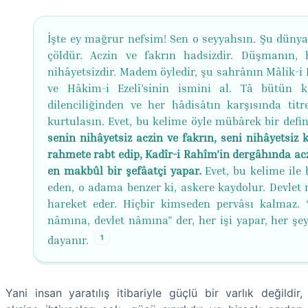
İşte ey mağrur nefsim! Sen o seyyahsın. Şu dünya 
çöldür. Aczin ve fakrın hadsizdir. Düşmanın, 
nihâyetsizdir. Madem öyledir, şu sahrânın Mâlik-i 
ve Hâkim-i Ezelî’sinin ismini al. Tâ bütün k
dilenciliğinden ve her hâdisâtın karşısında tit
kurtulasın. Evet, bu kelime öyle mübârek bir defin
senin nihâyetsiz aczin ve fakrın, seni nihâyetsiz 
rahmete rabt edip, Kadîr-i Rahîm’in dergâhında acz
en makbûl bir şefâatçi yapar.
Evet, bu kelime ile 
eden, o adama benzer ki, askere kaydolur. Devlet
hareket eder. Hiçbir kimseden pervâsı kalmaz.
nâmına, devlet nâmına” der, her işi yapar, her şey
1
dayanır.
Yani insan yaratılış itibariyle güçlü bir varlık değildir,