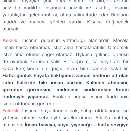
aksine ihtiyaçları çok, gücü sınırlıdır ve birçok açıdan
aciz bir varlıktır. İnsandaki acizlik ve fakirlik, insanın
yaratılıştan gelen muhtaç olma hâlini ifade eder. Bunların
maddi ve manevi yönleri vardır. Kısaca değinecek
olursak;
Acizlik:
İnsanın gücünün yetmediği alanlardır. Mesela
insan hasta olmamak ister ama hastalanabilir. Ölmemek
ister ama ölüme engel olamaz. Uykusu gelince dirense
de uyumak zorunda kalır. Bir deprem, sel veya ani bir
kaza karşısında en güçlü insan bile çaresiz kalabilir.
Hatta günlük hayata baktığımız zaman bedene ait olan
rutin hallerde bile insan acizdir. Kalbinin atmasını,
gözünün görmesini, midesinin sindirmesini kendi
iradesiyle yapamaz.
Bunların hepsi insanın kudretinin
sınırlı olduğunu gösterir.
Fakirlik:
İnsanın ihtiyaçlarının çok, sahip olduklarının ise
yetersiz olması sebebiyle sürekli olarak Allah'a muhtaç
olmasıdır.
İnsan havaya, suya, yiyeceğe... hatta sevgiye