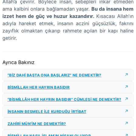
Allah’a çevirir. Böylece insan, sebepleri inkar etmeden
ama kalbini onlara bağlamadan yaşar.
Bu da insana hem
izzet hem de güç ve huzur kazandırır.
Kısacası Allah'ın
adıyla hareket etmek, insanın aczini güçsüzlük, fakrını
zayıflık olmaktan çıkarıp rahmete açılan bir kapı haline
getirir.
Ayrıca Bakınız
"BİZ DAHİ BAŞTA ONA BAŞLARIZ" NE DEMEKTİR?
BİSMİLLAH HER HAYRIN BAŞIDIR
"BİSMİLLÂH HER HAYRIN BAŞIDIR" CÜMLESİ NE DEMEKTİR?
İNSANIN BESMELE İLE KURDUĞU İRTİBAT
ZAHİRİ MÜN'İM NE DEMEKTİR?
BİSMİLLAH NASIL İSLAM'IN NİŞANI OLUYOR