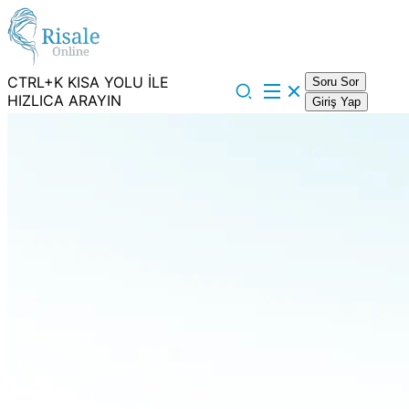
CTRL+K KISA YOLU İLE
Soru Sor
HIZLICA ARAYIN
Giriş Yap