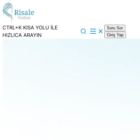
CTRL+K KISA YOLU İLE
Soru Sor
HIZLICA ARAYIN
Giriş Yap