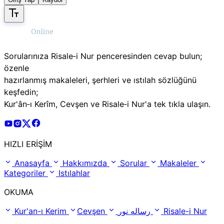
Sorularınıza Risale‑i Nur penceresinden cevap bulun;
özenle
hazırlanmış makaleleri, şerhleri ve ıstılah sözlüğünü
keşfedin;
Kur'ân‑ı Kerîm, Cevşen ve Risale‑i Nur'a tek tıkla ulaşın.
Risale Online Youtube Hesabı
Risale Online Instagram Hesabı
Risale Online X Hesabı
Risale Online Facebook Hesabı
HIZLI ERİŞİM
Anasayfa
Hakkımızda
Sorular
Makaleler
Kategoriler
Istılahlar
OKUMA
Kur'an-ı Kerim
Cevşen
رساله نور
Risale-i Nur