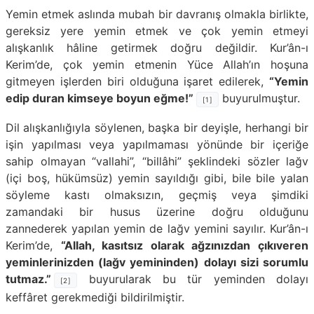
Yemin etmek aslında mubah bir davranış olmakla birlikte,
gereksiz yere yemin etmek ve çok yemin etmeyi
alışkanlık hâline getirmek doğru değildir. Kur’ân-ı
Kerim’de, çok yemin etmenin Yüce Allah’ın hoşuna
gitmeyen işlerden biri olduğuna işaret edilerek,
“Yemin
edip duran kimseye boyun eğme!”
buyurulmuştur.
[1]
Dil alışkanlığıyla söylenen, başka bir deyişle, herhangi bir
işin yapılması veya yapılmaması yönünde bir içeriğe
sahip olmayan “vallahi”, “billâhi” şeklindeki sözler lağv
(içi boş, hükümsüz) yemin sayıldığı gibi, bile bile yalan
söyleme kastı olmaksızın, geçmiş veya şimdiki
zamandaki bir husus üzerine doğru olduğunu
zannederek yapılan yemin de lağv yemini sayılır. Kur’ân-ı
Kerim’de,
“Allah, kasıtsız olarak ağzınızdan çıkıveren
yeminlerinizden (lağv yemininden) dolayı sizi sorumlu
tutmaz.”
buyurularak bu tür yeminden dolayı
[2]
keffâret gerekmediği bildirilmiştir.