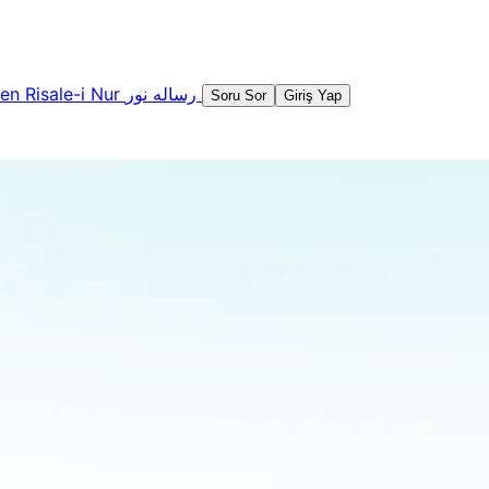
şen
Risale-i Nur
رساله نور
Soru Sor
Giriş Yap