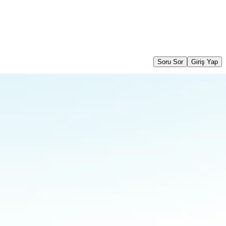
Soru Sor
Giriş Yap