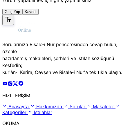
Yorum yapabilmek için giriş yapmalısınız
Giriş Yap
Kaydol
Sorularınıza Risale‑i Nur penceresinden cevap bulun;
özenle
hazırlanmış makaleleri, şerhleri ve ıstılah sözlüğünü
keşfedin;
Kur'ân‑ı Kerîm, Cevşen ve Risale‑i Nur'a tek tıkla ulaşın.
Risale Online Youtube Hesabı
Risale Online Instagram Hesabı
Risale Online X Hesabı
Risale Online Facebook Hesabı
HIZLI ERİŞİM
Anasayfa
Hakkımızda
Sorular
Makaleler
Kategoriler
Istılahlar
OKUMA