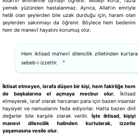
Allah’ın emirlerine uymayı öğrenir. Mideyi korur, fazla
yemek yüzünden hastalanmaz. Ayrıca, Allah’ın emriyle
helâl olan şeylerden bile uzak durduğu için, haram olan
şeylerden sakınmayı da öğrenir. Böylece hem bedenini
hem de manevî hayatını korumuş olur.
Hem iktisad ma‘nevî dilencilik zilletinden kurtara
6
sebeb-i izzettir.
İktisat etmeyen, israfa düşen bir kişi, hem fakirliğe hem
de başkalarına el açmaya mecbur olur.
İktisad
etmeyerek, israf olarak harcanan para için bazen insanlar
haysiyet ve namuslarını feda ediyorlar. Hatta bazen dinî
değerler bile karşılık olarak verilir.
İşte iktisad, kişiyi
manevi dilencilik halinden kurtularak, izzetle
yaşamasına vesile olur.