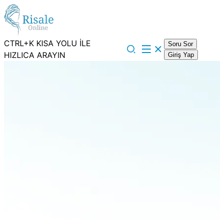
CTRL+K KISA YOLU İLE
Soru Sor
HIZLICA ARAYIN
Giriş Yap