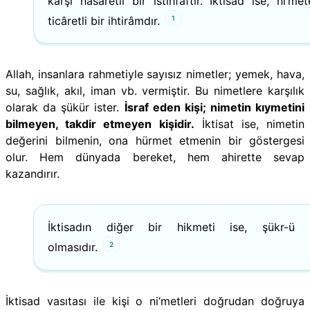
karşı hasâretli bir istihfâftır. İktisâd ise, ni‘me
1
ticâretli bir ihtirâmdır.
Allah, insanlara rahmetiyle sayısız nimetler; yemek, hava,
su, sağlık, akıl, iman vb. vermiştir. Bu nimetlere karşılık
olarak da şükür ister.
İsraf eden kişi; nimetin kıymetini
bilmeyen, takdir etmeyen kişidir.
İktisat ise, nimetin
değerini bilmenin, ona hürmet etmenin bir göstergesi
olur. Hem dünyada bereket, hem ahirette sevap
kazandırır.
İktisadın diğer bir hikmeti ise, şükr-ü 
2
olmasıdır.
İktisad vasıtası ile kişi o ni‘metleri doğrudan doğruya