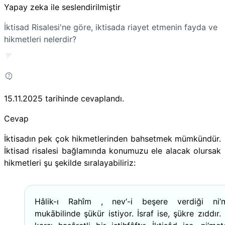
Yapay zeka ile seslendirilmiştir
İktisad Risalesi'ne göre, iktisada riayet etmenin fayda ve
hikmetleri nelerdir?
15.11.2025
tarihinde cevaplandı.
Cevap
İktisadın pek çok hikmetlerinden bahsetmek mümkündür.
İktisad risalesi bağlamında konumuzu ele alacak olursak
hikmetleri şu şekilde sıralayabiliriz:
Hâlik-ı Rahîm , nev‘-i beşere verdiği ni‘m
mukābilinde şükür istiyor. İsraf ise, şükre zıddır.