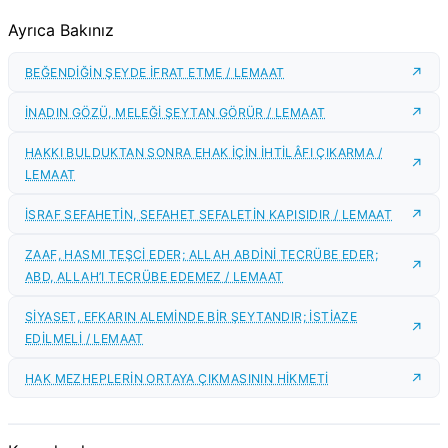
Ayrıca Bakınız
BEĞENDİĞİN ŞEYDE İFRAT ETME / LEMAAT
İNADIN GÖZÜ, MELEĞİ ŞEYTAN GÖRÜR / LEMAAT
HAKKI BULDUKTAN SONRA EHAK İÇİN İHTİLÂFI ÇIKARMA /
LEMAAT
İSRAF SEFAHETİN, SEFAHET SEFALETİN KAPISIDIR / LEMAAT
ZAAF, HASMI TEŞCİ EDER; ALLAH ABDİNİ TECRÜBE EDER;
ABD, ALLAH’I TECRÜBE EDEMEZ / LEMAAT
SİYASET, EFKARIN ALEMİNDE BİR ŞEYTANDIR; İSTİAZE
EDİLMELİ / LEMAAT
HAK MEZHEPLERİN ORTAYA ÇIKMASININ HİKMETİ