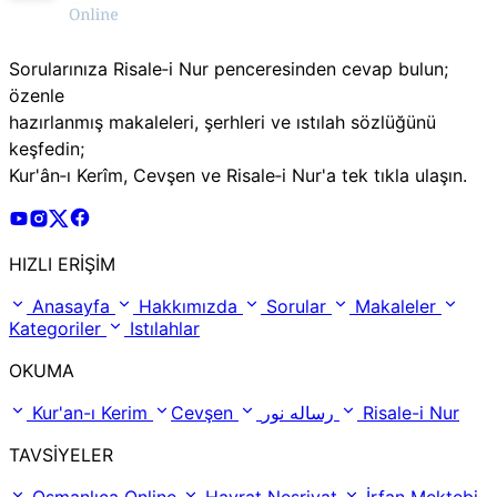
Sorularınıza Risale‑i Nur penceresinden cevap bulun;
özenle
hazırlanmış makaleleri, şerhleri ve ıstılah sözlüğünü
keşfedin;
Kur'ân‑ı Kerîm, Cevşen ve Risale‑i Nur'a tek tıkla ulaşın.
Risale Online Youtube Hesabı
Risale Online Instagram Hesabı
Risale Online X Hesabı
Risale Online Facebook Hesabı
HIZLI ERİŞİM
Anasayfa
Hakkımızda
Sorular
Makaleler
Kategoriler
Istılahlar
OKUMA
Kur'an-ı Kerim
Cevşen
رساله نور
Risale-i Nur
TAVSİYELER