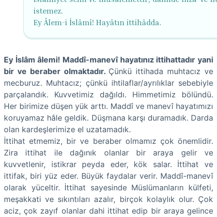
istemez.
Ey Âlem-i İslâmî! Hayâtın ittihâdda.
Ey İslâm âlemi! Maddî-manevî hayatınız ittihattadır yani
bir ve beraber olmaktadır.
Çünkü ittihada muhtacız ve
mecburuz. Muhtacız; çünkü ihtilaflar/ayrılıklar sebebiyle
parçalandık. Kuvvetimiz dağıldı. Himmetimiz bölündü.
Her birimize düşen yük arttı. Maddî ve manevî hayatımızı
koruyamaz hâle geldik. Düşmana karşı duramadık. Darda
olan kardeşlerimize el uzatamadık.
İttihat etmemiz, bir ve beraber olmamız çok önemlidir.
Zira ittihat ile dağınık olanlar bir araya gelir ve
kuvvetlenir, istikrar peyda eder, kök salar. İttihat ve
ittifak, biri yüz eder. Büyük faydalar verir. Maddî-manevî
olarak yüceltir. İttihat sayesinde Müslümanların külfeti,
meşakkati ve sıkıntıları azalır, birçok kolaylık olur. Çok
aciz, çok zayıf olanlar dahi ittihat edip bir araya gelince