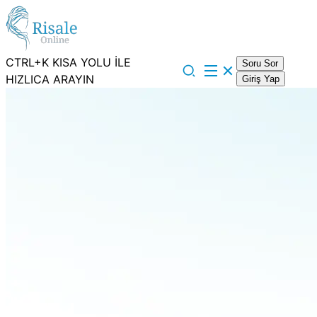
CTRL+K KISA YOLU İLE
Soru Sor
HIZLICA ARAYIN
Giriş Yap