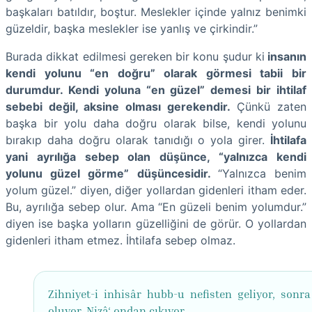
başkaları batıldır, boştur. Meslekler içinde yalnız benimki
güzeldir, başka meslekler ise yanlış ve çirkindir.”
Burada dikkat edilmesi gereken bir konu şudur ki
insanın
kendi yolunu “en doğru” olarak görmesi tabii bir
durumdur. Kendi yoluna “en güzel” demesi bir ihtilaf
sebebi değil, aksine olması gerekendir.
Çünkü zaten
başka bir yolu daha doğru olarak bilse, kendi yolunu
bırakıp daha doğru olarak tanıdığı o yola girer.
İhtilafa
yani ayrılığa sebep olan düşünce, “yalnızca kendi
yolunu güzel görme” düşüncesidir.
“Yalnızca benim
yolum güzel.” diyen, diğer yollardan gidenleri itham eder.
Bu, ayrılığa sebep olur. Ama “En güzeli benim yolumdur.”
diyen ise başka yolların güzelliğini de görür. O yollardan
gidenleri itham etmez. İhtilafa sebep olmaz.
Zihniyet-i inhisâr hubb-u nefisten geliyor, sonr
oluyor. Nizâ‘ ondan çıkıyor.