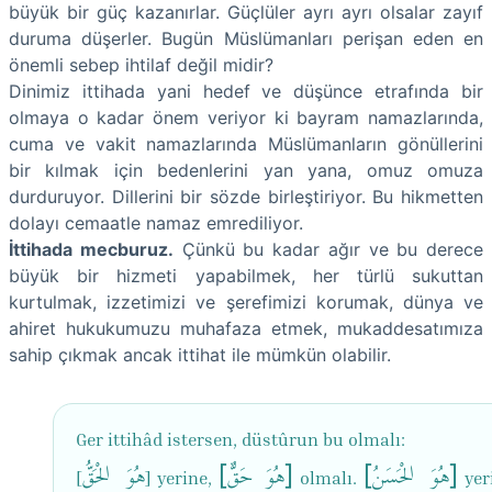
büyük bir güç kazanırlar. Güçlüler ayrı ayrı olsalar zayıf
duruma düşerler. Bugün Müslümanları perişan eden en
önemli sebep ihtilaf değil midir?
Dinimiz ittihada yani hedef ve düşünce etrafında bir
olmaya o kadar önem veriyor ki bayram namazlarında,
cuma ve vakit namazlarında Müslümanların gönüllerini
bir kılmak için bedenlerini yan yana, omuz omuza
durduruyor. Dillerini bir sözde birleştiriyor. Bu hikmetten
dolayı cemaatle namaz emrediliyor.
İttihada mecburuz.
Çünkü bu kadar ağır ve bu derece
büyük bir hizmeti yapabilmek, her türlü sukuttan
kurtulmak, izzetimizi ve şerefimizi korumak, dünya ve
ahiret hukukumuzu muhafaza etmek, mukaddesatımıza
sahip çıkmak ancak ittihat ile mümkün olabilir.
Ger ittihâd istersen, düstûrun bu olmalı:
[هُوَ الْحَسَنُ]
[هُوَ حَقٌّ]
هُوَ الْحَقُّ
[
] yerine,
olmalı.
yer