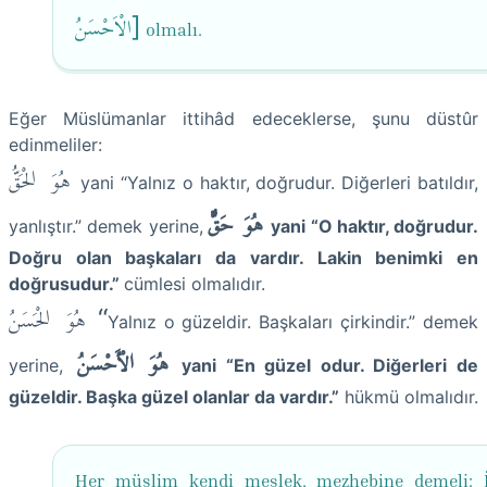
الْاَحْسَنُ]
olmalı.
Eğer Müslümanlar ittihâd edeceklerse, şunu düstûr
edinmeliler:
هُوَ الْحَقُّ
yani “Yalnız o haktır, doğrudur. Diğerleri batıldır,
هُوَ حَقٌّ
yanlıştır.” demek yerine,
yani “O haktır, doğrudur.
Doğru olan başkaları da vardır. Lakin benimki en
doğrusudur.”
cümlesi olmalıdır.
هُوَ الْحَسَنُ “
Yalnız o güzeldir. Başkaları çirkindir.” demek
هُوَ الْأَحْسَنُ
yerine,
yani “En güzel odur. Diğerleri de
güzeldir. Başka güzel olanlar da vardır.”
hükmü olmalıdır.
Her müslim kendi meslek, mezhebine demeli: 