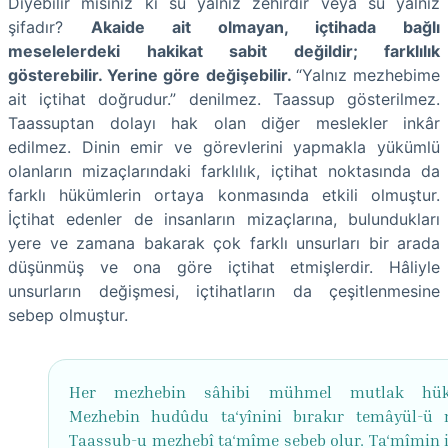
Diyebilir misiniz ki su yalnız zehirdir veya su yalnız
şifadır?
Akaide ait olmayan, içtihada bağlı
meselelerdeki hakikat sabit değildir; farklılık
gösterebilir. Yerine göre değişebilir.
“Yalnız mezhebime
ait içtihat doğrudur.” denilmez. Taassup gösterilmez.
Taassuptan dolayı hak olan diğer meslekler inkâr
edilmez. Dinin emir ve görevlerini yapmakla yükümlü
olanların mizaçlarındaki farklılık, içtihat noktasında da
farklı hükümlerin ortaya konmasında etkili olmuştur.
İçtihat edenler de insanların mizaçlarına, bulundukları
yere ve zamana bakarak çok farklı unsurları bir arada
düşünmüş ve ona göre içtihat etmişlerdir. Hâliyle
unsurların değişmesi, içtihatların da çeşitlenmesine
sebep olmuştur.
Her mezhebin sâhibi mühmel mutlak hük
Mezhebin hudûdu ta‘yînini bırakır temâyül-ü 
Taassub-u mezhebî ta‘mîme sebeb olur. Ta‘mîmin i