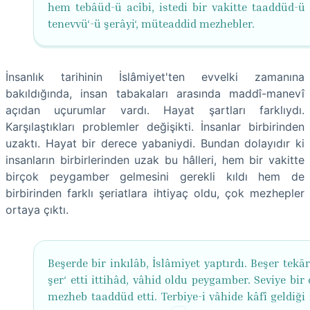
hem tebâüd-ü acîbi, istedi bir vakitte taaddüd-ü 
tenevvü‘-ü şerâyi‘, müteaddid mezhebler.
İnsanlık tarihinin İslâmiyet'ten evvelki zamanına
bakıldığında, insan tabakaları arasında maddî-manevî
açıdan uçurumlar vardı. Hayat şartları farklıydı.
Karşılaştıkları problemler değişikti. İnsanlar birbirinden
uzaktı. Hayat bir derece yabaniydi. Bundan dolayıdır ki
insanların birbirlerinden uzak bu hâlleri, hem bir vakitte
birçok peygamber gelmesini gerekli kıldı hem de
birbirinden farklı şeriatlara ihtiyaç oldu, çok mezhepler
ortaya çıktı.
Beşerde bir inkılâb, İslâmiyet yaptırdı. Beşer tekār
şer‘ etti ittihâd, vâhid oldu peygamber. Seviye bir
mezheb taaddüd etti. Terbiye-i vâhide kâfî geldiği