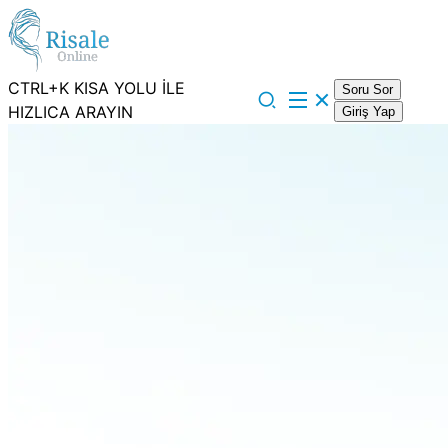
CTRL+K KISA YOLU İLE
Soru Sor
HIZLICA ARAYIN
Giriş Yap