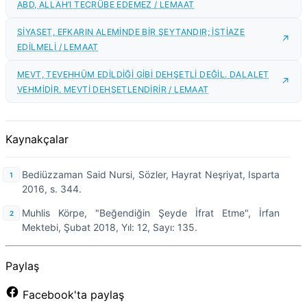
ABD, ALLAH’I TECRÜBE EDEMEZ / LEMAAT
SİYASET, EFKARIN ALEMİNDE BİR ŞEYTANDIR; İSTİAZE
EDİLMELİ / LEMAAT
MEVT, TEVEHHÜM EDİLDİĞİ GİBİ DEHŞETLİ DEĞİL. DALALET
VEHMİDİR, MEVTİ DEHŞETLENDİRİR / LEMAAT
Kaynakçalar
Bediüzzaman Said Nursi, Sözler, Hayrat Neşriyat, Isparta
2016, s. 344.
Muhlis Körpe, "Beğendiğin Şeyde İfrat Etme", İrfan
Mektebi, Şubat 2018, Yıl: 12, Sayı: 135.
Paylaş
Facebook'ta paylaş