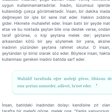
uygun kullanmamaktadırlar. İnadın, lüzumsuz işlerde
kullanıldığı çokça görülmektedir. İnsan, bir dakika inada
değmeyen bir işte bir sene inat eder. Hakkın zıddına
gider. Hikmete muhalefet eder. İnsan batıl bir şeyde inat
etse ve bu noktada şeytan bile ona destek verse, ondan
taraf görünse, o kişi şeytana melek der; şeytanın
arkasından kötü bir şey söylemek bir yana, aksine
inadının yüzünden şeytana rahmet okutur. O insan,
şeytandan iyi birisi olarak söz eder. Böylece insan, hakta
kullanması gereken inadını batılda sarf eder.
Muhâlif tarafında eğer meleği görse, libâsını de
1
onu şeytan zanneder, adâvet, la‘net eder.
İnsan, batıldaki inadından dolayı kendisine zıt olan
tarafta bir meleği görse, melek ona: “Yanlış yapıyorsun,