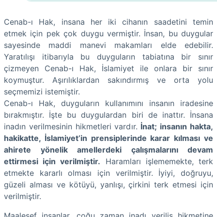
Cenab-ı Hak, insana her iki cihanın saadetini temin
etmek için pek çok duygu vermiştir. İnsan, bu duygular
sayesinde maddi manevi makamları elde edebilir.
Yaratılışı itibarıyla bu duyguların tabiatına bir sınır
çizmeyen Cenab-ı Hak, İslamiyet ile onlara bir sınır
koymuştur. Aşırılıklardan sakındırmış ve orta yolu
seçmemizi istemiştir.
Cenab-ı Hak, duyguların kullanımını insanın iradesine
bırakmıştır. İşte bu duygulardan biri de inattır. İnsana
inadın verilmesinin hikmetleri vardır.
İnat; insanın hakta,
hakikatte, İslamiyet’in prensiplerinde karar kılması ve
ahirete yönelik amellerdeki çalışmalarını devam
ettirmesi için verilmiştir.
Haramları işlememekte, terk
etmekte kararlı olması için verilmiştir. İyiyi, doğruyu,
güzeli alması ve kötüyü, yanlışı, çirkini terk etmesi için
verilmiştir.
Maalesef insanlar, çoğu zaman inadı veriliş hikmetine