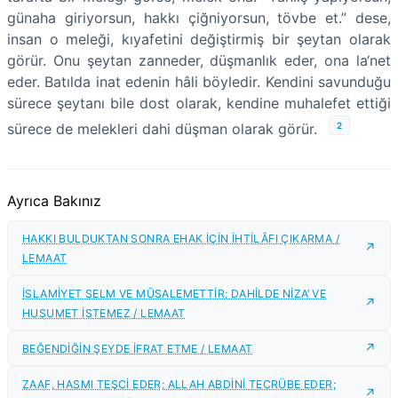
günaha giriyorsun, hakkı çiğniyorsun, tövbe et.” dese,
insan o meleği, kıyafetini değiştirmiş bir şeytan olarak
görür. Onu şeytan zanneder, düşmanlık eder, ona la‘net
eder. Batılda inat edenin hâli böyledir. Kendini savunduğu
sürece şeytanı bile dost olarak, kendine muhalefet ettiği
2
sürece de melekleri dahi düşman olarak görür.
Ayrıca Bakınız
HAKKI BULDUKTAN SONRA EHAK İÇİN İHTİLÂFI ÇIKARMA /
LEMAAT
İSLAMİYET SELM VE MÜSALEMETTİR; DAHİLDE NİZA‘ VE
HUSUMET İSTEMEZ / LEMAAT
BEĞENDİĞİN ŞEYDE İFRAT ETME / LEMAAT
ZAAF, HASMI TEŞCİ EDER; ALLAH ABDİNİ TECRÜBE EDER;