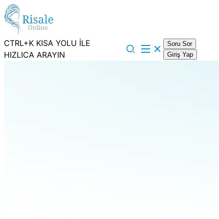
CTRL+K KISA YOLU İLE
Soru Sor
HIZLICA ARAYIN
Giriş Yap