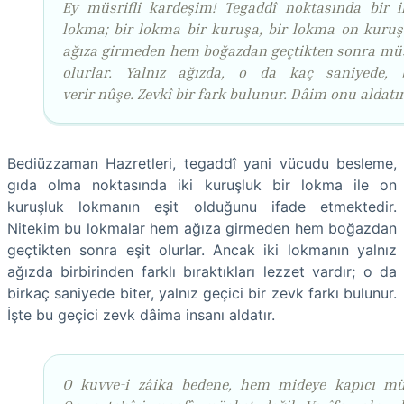
Ey müsrifli kardeşim! Tegaddî noktasında bir i
lokma; bir lokma bir kuruşa, bir lokma on kuru
ağıza girmeden hem boğazdan geçtikten sonra müs
olurlar. Yalnız ağızda, o da kaç saniyede, 
verir nûşe. Zevkî bir fark bulunur. Dâim onu aldatır
Bediüzzaman Hazretleri, tegaddî yani vücudu besleme,
gıda olma noktasında iki kuruşluk bir lokma ile on
kuruşluk lokmanın eşit olduğunu ifade etmektedir.
Nitekim bu lokmalar hem ağıza girmeden hem boğazdan
geçtikten sonra eşit olurlar. Ancak iki lokmanın yalnız
ağızda birbirinden farklı bıraktıkları lezzet vardır; o da
birkaç saniyede biter, yalnız geçici bir zevk farkı bulunur.
İşte bu geçici zevk dâima insanı aldatır.
O kuvve-i zâika bedene, hem mideye kapıcı müf