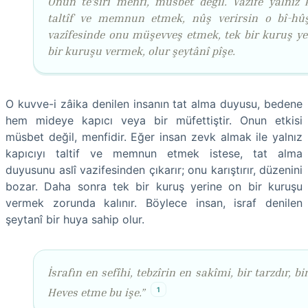
Onun te’sîri menfî, müsbet değil. Vazîfe yalnız k
taltîf ve memnun etmek, nûş verirsin o bî-hûş
vazîfesinde onu müşevveş etmek, tek bir kuruş ye
bir kuruşu vermek, olur şeytânî pîşe.
O kuvve-i zâika denilen insanın tat alma duyusu, bedene
hem mideye kapıcı veya bir müfettiştir. Onun etkisi
müsbet değil, menfidir. Eğer insan zevk almak ile yalnız
kapıcıyı taltif ve memnun etmek istese, tat alma
duyusunu as­lî vazifesinden çıkarır; onu karıştırır, düzenini
bozar. Daha sonra tek bir kuruş yerine on bir kuruşu
vermek zorunda kalınır. Böylece insan, israf denilen
şeytanî bir huya sahip olur.
İsrafın en sefîhi, tebzîrin en sakîmi, bir tarzdır, bir
1
Heves etme bu işe.”