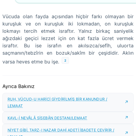
Vücuda olan fayda açısından hiçbir farkı olmayan bir
kuruşluk ve on kuruşluk iki lokmadan, on kuruşluk
lokmayı tercih etmek israftır. Yalnız birkaç saniyelik
ağızdaki geçici lezzet için on kat fazla ücret vermek
israftır. Bu ise israfın en akılsızca/sefîh, uluorta
saçmanın/tebzîrin en bozuk/sakîm bir çeşididir. Aklın
2
varsa heves etme bu işe.
Ayrıca Bakınız
RUH, VÜCUD-U HARİCİ GİYDİRİLMİŞ BİR KANUNDUR /
LEMAAT
KAVL-İ NEVÂLÂ SİSEBÂN DESTANI/LEMAAT
NİYET GİBİ, TARZ-I NAZAR DAHİ ADETİ İBADETE ÇEVİRİR /