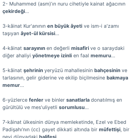
2- Muhammed (asm)’ın nuru cihetiyle kainat ağacının
çekirdeği
…
3-kâinat Kur'anının
en büyük âyeti
ve ism-i a'zamı
taşıyan
âyet-ül kürsisi
…
4-kâinat
sarayının
en değerli
misafiri
ve o saraydaki
diğer ahaliyi
yönetmeye izinli
en faal
memuru
…
5-kâinat
şehrinin
yeryüzü mahallesinin
bahçesinin
ve
tarlasının, gelir giderine ve ekilip biçilmesine
bakmaya
memur
…
6-yüzlerce
fenler
ve binler
sanatlarla
donatılmış en
gürültülü ve mes'uliyetli
sorumlusu
…
7-kâinat ülkesinin dünya memleketinde, Ezel ve Ebed
Padişahı’nın (cc) gayet dikkati altında bir
müfettişi
, bir
nevi dünyadaki
halifesi
…