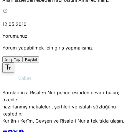
12.05.2010
Yorumunuz
Yorum yapabilmek için giriş yapmalısınız
Giriş Yap
Kaydol
Sorularınıza Risale‑i Nur penceresinden cevap bulun;
özenle
hazırlanmış makaleleri, şerhleri ve ıstılah sözlüğünü
keşfedin;
Kur'ân‑ı Kerîm, Cevşen ve Risale‑i Nur'a tek tıkla ulaşın.
Risale Online Youtube Hesabı
Risale Online Instagram Hesabı
Risale Online X Hesabı
Risale Online Facebook Hesabı