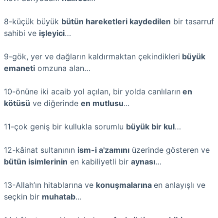
8-küçük büyük
bütün hareketleri kaydedilen
bir tasarruf
sahibi ve
işleyici
…
9-gök, yer ve dağların kaldırmaktan çekindikleri
büyük
emaneti
omzuna alan…
10-önüne iki acaib yol açılan, bir yolda canlıların
en
kötüsü
ve diğerinde
en mutlusu
...
11-çok geniş bir kullukla sorumlu
büyük bir kul
…
12-kâinat sultanının
ism-i a'zamını
üzerinde gösteren ve
bütün isimlerinin
en kabiliyetli bir
aynası
…
13-Allah’ın hitablarına ve
konuşmalarına
en anlayışlı ve
seçkin bir
muhatab
…