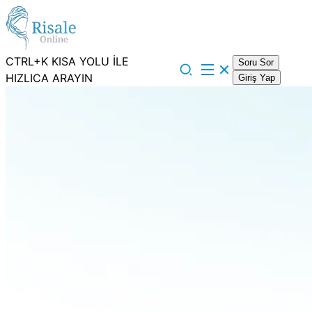
CTRL+K KISA YOLU İLE
Soru Sor
HIZLICA ARAYIN
Giriş Yap