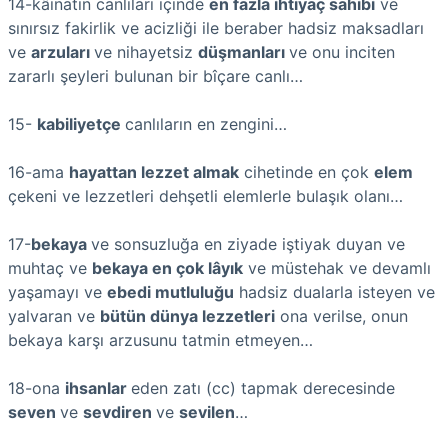
14-kâinatın canlıları içinde
en fazla ihtiyaç sahibi
ve
sınırsız fakirlik ve acizliği ile beraber hadsiz maksadları
ve
arzuları
ve nihayetsiz
düşmanları
ve onu inciten
zararlı şeyleri bulunan bir bîçare canlı…
15-
kabiliyetçe
canlıların en zengini…
16-ama
hayattan lezzet almak
cihetinde en çok
elem
çekeni ve lezzetleri dehşetli elemlerle bulaşık olanı…
17-
bekaya
ve sonsuzluğa en ziyade iştiyak duyan ve
muhtaç ve
bekaya en çok lâyık
ve müstehak ve devamlı
yaşamayı ve
ebedi mutluluğu
hadsiz dualarla isteyen ve
yalvaran ve
bütün dünya lezzetleri
ona verilse, onun
bekaya karşı arzusunu tatmin etmeyen…
18-ona
ihsanlar
eden zatı (cc) tapmak derecesinde
seven
ve
sevdiren
ve
sevilen
…