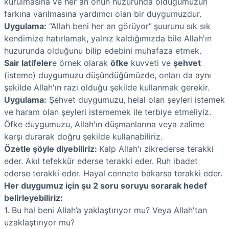
kurulmasına ve her an onun huzurunda olduğumuzun
farkına varılmasına yardımcı olan bir duygumuzdur.
Uygulama:
“Allah beni her an görüyor”
şuurunu sık sık
kendimize hatırlamak, yalnız kaldığımızda bile Allah'ın
huzurunda olduğunu bilip edebini muhafaza etmek.
Sair latifeler
e örnek olarak
öfke
kuvveti ve
şehvet
(isteme) duygumuzu düşündüğümüzde, onları da aynı
şekilde Allah'ın razı olduğu şekilde kullanmak gerekir.
Uygulama:
Şehvet duygumuzu, helal olan şeyleri istemek
ve haram olan şeyleri istememek ile terbiye etmeliyiz.
Öfke duygumuzu, Allah'ın düşmanlarına veya zalime
karşı durarak doğru şekilde kullanabiliriz.
Özetle şöyle diyebiliriz:
Kalp Allah'ı zikrederse terakki
eder. Akıl tefekkür ederse terakki eder. Ruh ibadet
ederse terakki eder. Hayal cennete bakarsa terakki eder.
Her duygumuz için şu 2 soru soruyu sorarak hedef
belirleyebiliriz:
1. Bu hal beni Allah’a yaklaştırıyor mu? Veya Allah'tan
uzaklaştırıyor mu?