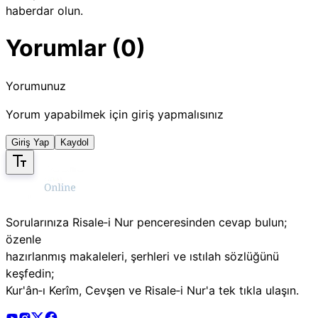
haberdar olun.
Yorumlar (0)
Yorumunuz
Yorum yapabilmek için giriş yapmalısınız
Giriş Yap
Kaydol
Sorularınıza Risale‑i Nur penceresinden cevap bulun;
özenle
hazırlanmış makaleleri, şerhleri ve ıstılah sözlüğünü
keşfedin;
Kur'ân‑ı Kerîm, Cevşen ve Risale‑i Nur'a tek tıkla ulaşın.
Risale Online Youtube Hesabı
Risale Online Instagram Hesabı
Risale Online X Hesabı
Risale Online Facebook Hesabı