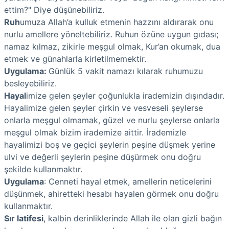
ettim?" Diye düşünebiliriz.
Ruh
umuza Allah’a kulluk etmenin hazzını aldırarak onu
nurlu amellere yöneltebiliriz. Ruhun özüne uygun gıdası;
namaz kılmaz, zikirle meşgul olmak, Kur’an okumak, dua
etmek ve günahlarla kirletilmemektir.
Uygulama:
Günlük 5 vakit namazı kılarak ruhumuzu
besleyebiliriz.
Hayal
imize gelen şeyler çoğunlukla irademizin dışındadır.
Hayalimize gelen şeyler çirkin ve vesveseli şeylerse
onlarla meşgul olmamak, güzel ve nurlu şeylerse onlarla
meşgul olmak bizim irademize aittir. İrademizle
hayalimizi boş ve geçici şeylerin peşine düşmek yerine
ulvi ve değerli şeylerin peşine düşürmek onu doğru
şekilde kullanmaktır.
Uygulama
: Cenneti hayal etmek, amellerin neticelerini
düşünmek, ahiretteki hesabı hayalen görmek onu doğru
kullanmaktır.
Sır latifesi
, kalbin derinliklerinde Allah ile olan gizli bağın