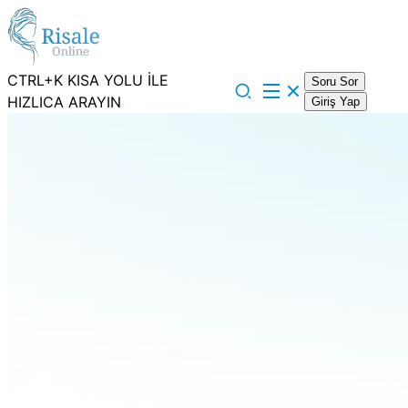
CTRL+K KISA YOLU İLE
Soru Sor
HIZLICA ARAYIN
Giriş Yap