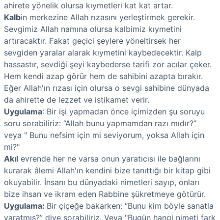
ahirete yönelik olursa kıymetleri kat kat artar.
Kalb
in merkezine Allah rızasını yerleştirmek gerekir.
Sevgimiz Allah namına olursa kalbimiz kıymetini
artıracaktır. Fakat geçici şeylere yöneltirsek her
sevgiden yaralar alarak kıymetini kaybedecektir. Kalp
hassastır, sevdiği şeyi kaybederse tarifi zor acılar çeker.
Hem kendi azap görür hem de sahibini azapta bırakır.
Eğer Allah'ın rızası için olursa o sevgi sahibine dünyada
da ahirette de lezzet ve istikamet verir.
Uygulama
: Bir işi yapmadan önce içimizden şu soruyu
soru sorabiliriz: “Allah bunu yapmamdan razı mıdır?”
veya " Bunu nefsim için mi seviyorum, yoksa Allah için
mi?"
Akıl
evrende her ne varsa onun yaratıcısı ile bağlarını
kurarak âlemi Allah'ın kendini bize tanıttığı bir kitap gibi
okuyabilir. İnsanı bu dünyadaki nimetleri sayıp, onları
bize ihsan ve ikram eden Rabbine şükretmeye götürür.
Uygulama:
Bir çiçeğe bakarken: “Bunu kim böyle sanatla
yaratmış?” diye sorabiliriz. Veya "Bugün hangi nimeti fark