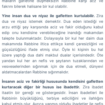
malların gafletine düşmeksizin Rabbine karşı acz ve
fakrını bilerek halisane bir kul olabilir.
Yine insan dua ve niyaz ile gafletten kurtulabilir.
Zira
dua ve niyaz istemek demektir. Dua eden istediği ve
arzu ettiği şey karşısında aciz ve fakir olduğunu kabul
edip onu kendisine verebileceğine inandığı makamdan
talepte bulunmaktadır. Dolayısıyla bir kul her daim dua
makamında Rabbine iltica ettikçe kendi çaresizliğini ve
güçsüzlüğünü ifade etmiş olur. Öyle ki kişinin bu hal
üzere yaptığı dua dahi makbul dualar içerisindedir. Öte
yandan kul her an nefis ve şeytanın tuzaklarından ve
vesveselerinden sığınmak için de dua etmeli, dünyevi
aldatmacalardan Rabbine sığınmalıdır.
İnsanın aciz ve fakirliği hususunda kendisini gafletten
kurtaracak diğer bir husus ise ibadettir.
Zira ibadet
itaatin bir gereği ve göstergesidir. İnsan ibadetleri ile
Rabbinin büyüklüğünü, terbiye ediciliğini ve ilahlığını
kabul etmiş olur. Ayrıca yapmış olduğu ibadetler ile nefis