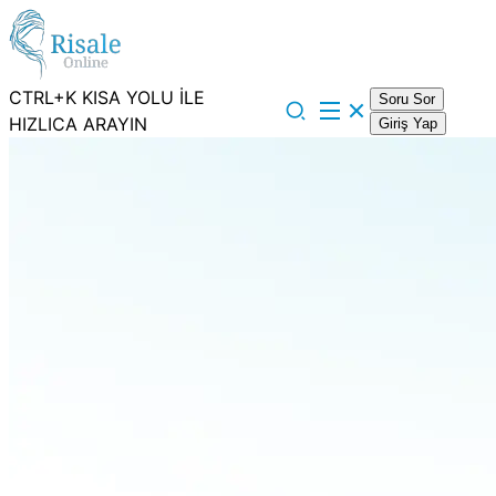
CTRL+K KISA YOLU İLE
Soru Sor
HIZLICA ARAYIN
Giriş Yap