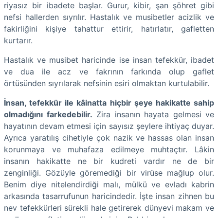
riyasız bir ibadete başlar. Gurur, kibir, şan şöhret gibi
nefsi hallerden sıyrılır. Hastalık ve musibetler acizlik ve
fakirliğini kişiye tahattur ettirir, hatırlatır, gafletten
kurtarır.
Hastalık ve musibet haricinde ise insan tefekkür, ibadet
ve dua ile acz ve fakrının farkında olup gaflet
örtüsünden sıyrılarak nefsinin esiri olmaktan kurtulabilir.
İnsan, tefekkür ile kâinatta hiçbir şeye hakikatte sahip
olmadığını farkedebilir.
Zira insanın hayata gelmesi ve
hayatının devam etmesi için sayısız şeylere ihtiyaç duyar.
Ayrıca yaratılış cihetiyle çok nazik ve hassas olan insan
korunmaya ve muhafaza edilmeye muhtaçtır. Lâkin
insanın hakikatte ne bir kudreti vardır ne de bir
zenginliği. Gözüyle göremediği bir virüse mağlup olur.
Benim diye nitelendirdiği malı, mülkü ve evladı kabrin
arkasında tasarrufunun haricindedir. İşte insan zihnen bu
nev tefekkürleri sürekli hale getirerek dünyevi makam ve