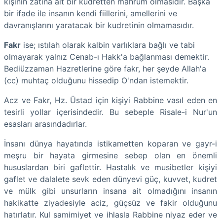
kişinin zatına ait bir kudretten mahrum olmasıdır. Başka
bir ifade ile insanın kendi fiillerini, amellerini ve
davranışlarını yaratacak bir kudretinin olmamasıdır.
Fakr
ise; ıstılah olarak
kalbin varlıklara bağlı ve tabi
olmayarak yalnız Cenab-ı Hakk'a bağlanması demektir.
Bediüzzaman Hazretlerine göre fakr, her şeyde Allah'a
(cc) muhtaç olduğunu hissedip O'ndan istemektir.
Acz ve Fakr, Hz. Üstad için kişiyi Rabbine vasıl eden en
tesirli yollar içerisindedir. Bu sebeple Risale-i Nur'un
esasları arasındadırlar.
İnsanı dünya hayatında istikametten koparan ve gayr-i
meşru bir hayata girmesine sebep olan en önemli
hususlardan biri gaflettir. Hastalık ve musibetler kişiyi
gaflet ve dalalete sevk eden dünyevi güç, kuvvet, kudret
ve mülk gibi unsurların insana ait olmadığını insanın
hakikatte ziyadesiyle aciz, güçsüz ve fakir olduğunu
hatırlatır. Kul samimiyet ve ihlasla Rabbine niyaz eder ve