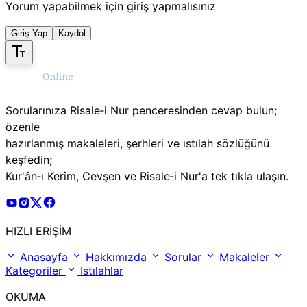
Yorum yapabilmek için giriş yapmalısınız
Giriş Yap
Kaydol
Sorularınıza Risale‑i Nur penceresinden cevap bulun;
özenle
hazırlanmış makaleleri, şerhleri ve ıstılah sözlüğünü
keşfedin;
Kur'ân‑ı Kerîm, Cevşen ve Risale‑i Nur'a tek tıkla ulaşın.
Risale Online Youtube Hesabı
Risale Online Instagram Hesabı
Risale Online X Hesabı
Risale Online Facebook Hesabı
HIZLI ERİŞİM
Anasayfa
Hakkımızda
Sorular
Makaleler
Kategoriler
Istılahlar
OKUMA