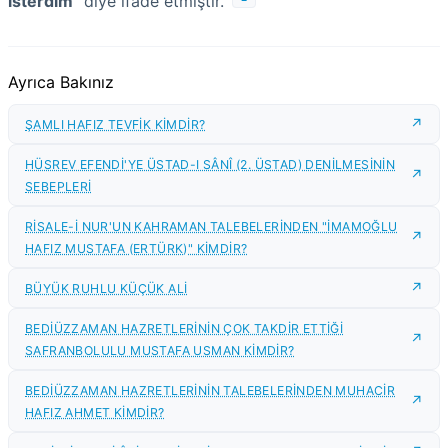
isterdim"
diye ifade etmiştir.
Ayrıca Bakınız
ŞAMLI HAFIZ TEVFİK KİMDİR?
HÜSREV EFENDİ'YE ÜSTAD-I SÂNÎ (2. ÜSTAD) DENİLMESİNİN
SEBEPLERİ
RİSALE-İ NUR'UN KAHRAMAN TALEBELERİNDEN "İMAMOĞLU
HAFIZ MUSTAFA (ERTÜRK)" KİMDİR?
BÜYÜK RUHLU KÜÇÜK ALİ
BEDİÜZZAMAN HAZRETLERİNİN ÇOK TAKDİR ETTİĞİ
SAFRANBOLULU MUSTAFA USMAN KİMDİR?
BEDİÜZZAMAN HAZRETLERİNİN TALEBELERİNDEN MUHACİR
HAFIZ AHMET KİMDİR?