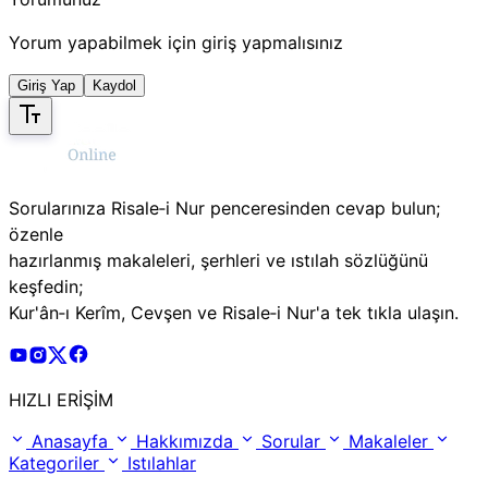
Yorum yapabilmek için giriş yapmalısınız
Giriş Yap
Kaydol
Sorularınıza Risale‑i Nur penceresinden cevap bulun;
özenle
hazırlanmış makaleleri, şerhleri ve ıstılah sözlüğünü
keşfedin;
Kur'ân‑ı Kerîm, Cevşen ve Risale‑i Nur'a tek tıkla ulaşın.
Risale Online Youtube Hesabı
Risale Online Instagram Hesabı
Risale Online X Hesabı
Risale Online Facebook Hesabı
HIZLI ERİŞİM
Anasayfa
Hakkımızda
Sorular
Makaleler
Kategoriler
Istılahlar