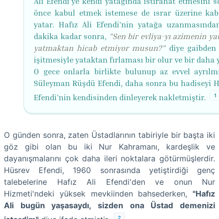
Ali Efendi'ye kendi yatağında istirahat etmesini s
önce kabul etmek istemese de ısrar üzerine kab
yatar. Hafız Ali Efendi'nin yatağa uzanmasında
dakika kadar sonra,
"Sen bir evliya-yı azimenin
ya
yatmaktan hicab etmiyor musun?"
diye gaibden 
işitmesiyle yataktan fırlaması bir olur ve bir daha
O gece onlarla birlikte bulunup az evvel ayrılm
Süleyman Rüşdü Efendi, daha sonra bu hadiseyi Ha
1
Efendi'nin kendisinden dinleyerek nakletmiştir.
O günden sonra, zaten Üstadlarının tabiriyle bir başta iki
göz gibi olan bu iki Nur Kahramanı, kardeşlik ve
dayanışmalarını çok daha ileri noktalara götürmüşlerdir.
Hüsrev Efendi, 1960 sonrasında yetiştirdiği genç
talebelerine Hafız Ali Efendi'den ve onun Nur
Hizmeti'ndeki yüksek mevkiinden bahsederken,
"Hafız
Ali bugün yaşasaydı, sizden ona Üstad demenizi
2