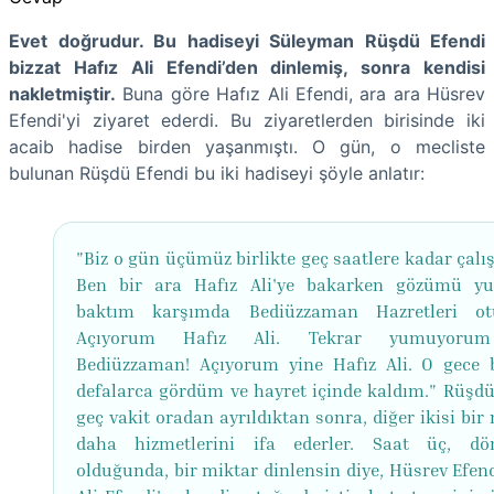
Evet doğrudur. Bu hadiseyi Süleyman Rüşdü Efendi
bizzat Hafız Ali Efendi’den dinlemiş, sonra kendisi
nakletmiştir.
Buna göre Hafız Ali Efendi, ara ara Hüsrev
Efendi'yi ziyaret ederdi. Bu ziyaretlerden birisinde iki
acaib hadise birden yaşanmıştı. O gün, o mecliste
bulunan Rüşdü Efendi bu iki hadiseyi şöyle anlatır:
"Biz o gün üçümüz birlikte geç saatlere kadar çalı
Ben bir ara Hafız Ali'ye bakarken gözümü y
baktım karşımda Bediüzzaman Hazretleri otu
Açıyorum Hafız Ali. Tekrar yumuyoru
Bediüzzaman! Açıyorum yine Hafız Ali. O gece 
defalarca gördüm ve hayret içinde kaldım." Rüşdü
geç vakit oradan ayrıldıktan sonra, diğer ikisi bi
daha hizmetlerini ifa ederler. Saat üç, dö
olduğunda, bir miktar dinlensin diye, Hüsrev Efend