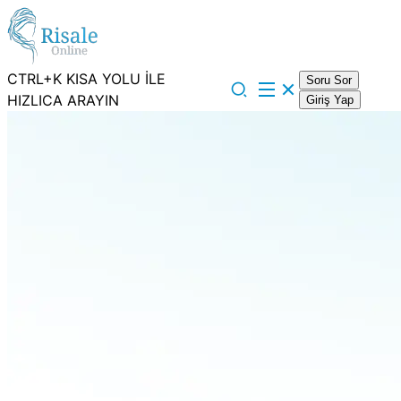
CTRL+K KISA YOLU İLE
Soru Sor
HIZLICA ARAYIN
Giriş Yap