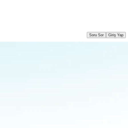
Soru Sor
Giriş Yap