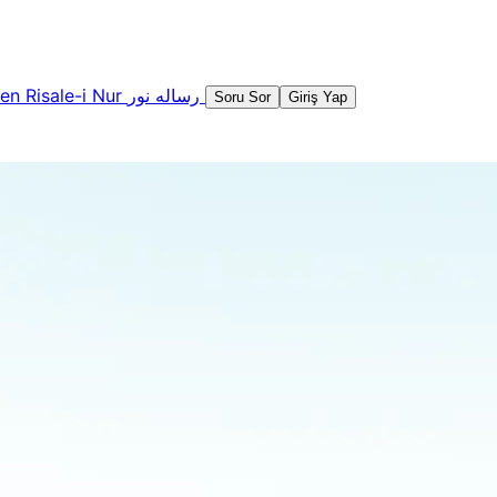
şen
Risale-i Nur
رساله نور
Soru Sor
Giriş Yap