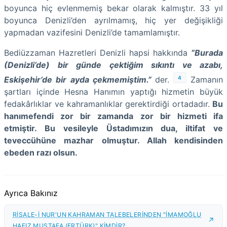
boyunca hiç evlenmemiş bekar olarak kalmıştır. 33 yıl
boyunca Denizli’den ayrılmamış, hiç yer değişikliği
yapmadan vazifesini Denizli’de tamamlamıştır.
Bediüzzaman Hazretleri Denizli hapsi hakkında
“Burada
(Denizli’de) bir günde çektiğim sıkıntı ve azabı,
4
Eskişehir’de bir ayda çekmemiştim.”
der.
Zamanın
şartları içinde Hesna Hanımın yaptığı hizmetin büyük
fedakârlıklar ve kahramanlıklar gerektirdiği ortadadır.
Bu
hanımefendi zor bir zamanda zor bir hizmeti ifa
etmiştir. Bu vesileyle Üstadımızın dua, iltifat ve
teveccühüne mazhar olmuştur. Allah kendisinden
ebeden razı olsun.
Ayrıca Bakınız
RİSALE-İ NUR'UN KAHRAMAN TALEBELERİNDEN "İMAMOĞLU
HAFIZ MUSTAFA (ERTÜRK)" KİMDİR?