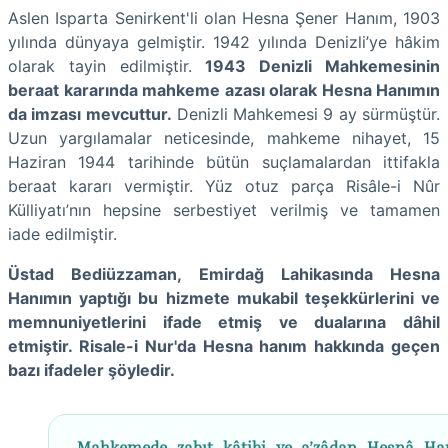
Aslen Isparta Senirkent'li olan Hesna Şener Hanım, 1903
yılında dünyaya gelmiştir. 1942 yılında Denizli’ye hâkim
olarak tayin edilmiştir.
1943 Denizli Mahkemesinin
beraat kararında mahkeme azası olarak Hesna Hanımın
da imzası mevcuttur.
Denizli Mahkemesi 9 ay sürmüştür.
Uzun yargılamalar neticesinde, mahkeme nihayet, 15
Haziran 1944 tarihinde bütün suçlamalardan ittifakla
beraat kararı vermiştir. Yüz otuz parça Risâle-i Nûr
Külliyatı’nın hepsine serbestiyet verilmiş ve tamamen
iade edilmiştir.
Üstad Bediüzzaman, Emirdağ Lahikasında Hesna
Hanımın yaptığı bu hizmete mukabil teşekkürlerini ve
memnuniyetlerini ifade etmiş ve dualarına dâhil
etmiştir. Risale-i Nur'da Hesna hanım hakkında geçen
bazı ifadeler şöyledir.
..
Mahkemede zabıt kâtibi ve a’zâdan Hesnâ Ha