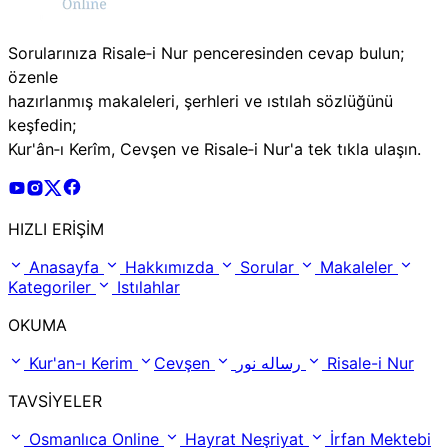
Sorularınıza Risale‑i Nur penceresinden cevap bulun;
özenle
hazırlanmış makaleleri, şerhleri ve ıstılah sözlüğünü
keşfedin;
Kur'ân‑ı Kerîm, Cevşen ve Risale‑i Nur'a tek tıkla ulaşın.
Risale Online Youtube Hesabı
Risale Online Instagram Hesabı
Risale Online X Hesabı
Risale Online Facebook Hesabı
HIZLI ERİŞİM
Anasayfa
Hakkımızda
Sorular
Makaleler
Kategoriler
Istılahlar
OKUMA
Kur'an-ı Kerim
Cevşen
رساله نور
Risale-i Nur
TAVSİYELER
Osmanlıca Online
Hayrat Neşriyat
İrfan Mektebi