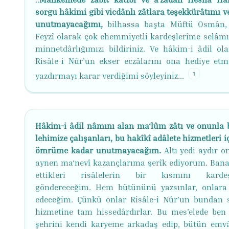
sorgu hâkimi gibi vicdânlı zâtlara teşekkürâtımı v
unutmayacağımı,
bilhassa başta Müftü Osmân,
Feyzî olarak çok ehemmiyetli kardeşlerime selâmı
minnetdârlığımızı bildiriniz. Ve hâkim-i âdil ola
Risâle-i Nûr’un ekser eczâlarını ona hediye etm
1
yazdırmayı karar verdiğimi söyleyiniz...
Hâkim-i âdil nâmını alan ma‘lûm zâtı ve onunla 
lehimize çalışanları, bu hakîkî adâlete hizmetleri i
ömrüme kadar unutmayacağım.
Altı yedi aydır o
aynen ma‘nevî kazançlarıma şerîk ediyorum. Bana
ettikleri risâlelerin bir kısmını kardeş
göndereceğim. Hem bütününü yazsınlar, onlara
edeceğim. Çünkü onlar Risâle-i Nûr’un bundan 
hizmetine tam hissedârdırlar. Bu mes’elede ben 
şehrini kendi karyeme arkadaş edip, bütün emvâ