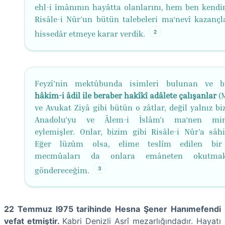
ehl-i îmânının hayâtta olanlarını, hem ben kend
Risâle-i Nûr’un bütün talebeleri ma‘nevî kazançl
2
hissedâr etmeye karar verdik.
Feyzî’nin mektûbunda isimleri bulunan ve b
hâkim-i âdil ile beraber hakîkî adâlete çalışanlar
(M
ve Avukat Ziyâ gibi bütün o zâtlar, değil yalnız biz
Anadolu’yu ve Âlem-i İslâm’ı ma‘nen min
eylemişler. Onlar, bizim gibi Risâle-i Nûr’a sâhib
Eğer lüzûm olsa, elime teslîm edilen bir
mecmûaları da onlara emâneten okutma
3
göndereceğim.
22 Temmuz l975 tarihinde Hesna Şener Hanımefendi
vefat etmiştir.
Kabri Denizli Asrî mezarlığındadır. Hayatı