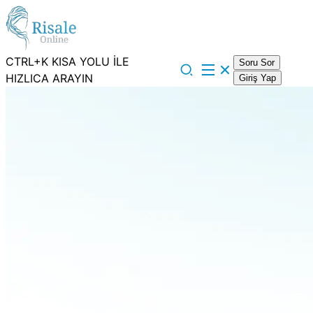
CTRL+K KISA YOLU İLE
Soru Sor
HIZLICA ARAYIN
Giriş Yap