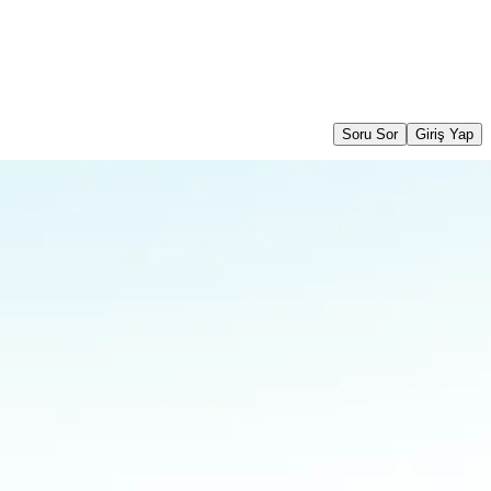
Soru Sor
Giriş Yap