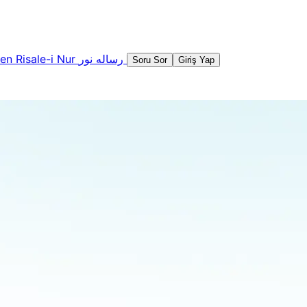
şen
Risale-i Nur
رساله نور
Soru Sor
Giriş Yap