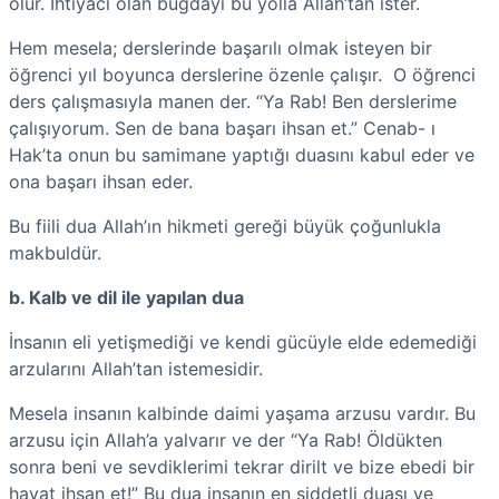
olur. İhtiyacı olan buğdayı bu yolla Allah’tan ister.
Hem mesela; derslerinde başarılı olmak isteyen bir
öğrenci yıl boyunca derslerine özenle çalışır. O öğrenci
ders çalışmasıyla manen der. “Ya Rab! Ben derslerime
çalışıyorum. Sen de bana başarı ihsan et.” Cenab- ı
Hak’ta onun bu samimane yaptığı duasını kabul eder ve
ona başarı ihsan eder.
Bu fiili dua Allah’ın hikmeti gereği büyük çoğunlukla
makbuldür.
b. Kalb ve dil ile yapılan dua
İnsanın eli yetişmediği ve kendi gücüyle elde edemediği
arzularını Allah’tan istemesidir.
Mesela insanın kalbinde daimi yaşama arzusu vardır. Bu
arzusu için Allah’a yalvarır ve der “Ya Rab! Öldükten
sonra beni ve sevdiklerimi tekrar dirilt ve bize ebedi bir
hayat ihsan et!” Bu dua insanın en şiddetli duası ve