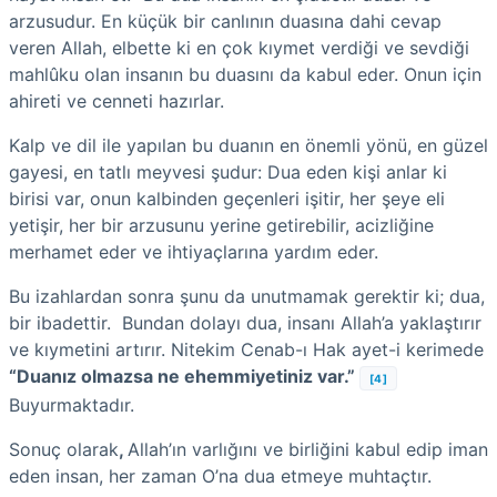
arzusudur. En küçük bir canlının duasına dahi cevap
veren Allah, elbette ki en çok kıymet verdiği ve sevdiği
mahlûku olan insanın bu duasını da kabul eder. Onun için
ahireti ve cenneti hazırlar.
Kalp ve dil ile yapılan bu duanın en önemli yönü, en güzel
gayesi, en tatlı meyvesi şudur: Dua eden kişi anlar ki
birisi var, onun kalbinden geçenleri işitir, her şeye eli
yetişir, her bir arzusunu yerine getirebilir, acizliğine
merhamet eder ve ihtiyaçlarına yardım eder.
Bu izahlardan sonra şunu da unutmamak gerektir ki; dua,
bir ibadettir. Bundan dolayı dua, insanı Allah’a yaklaştırır
ve kıymetini artırır. Nitekim Cenab-ı Hak ayet-i kerimede
“Duanız olmazsa ne ehemmiyetiniz var.”
[4]
Buyurmaktadır.
Sonuç olarak
,
Allah’ın varlığını ve birliğini kabul edip iman
eden insan, her zaman O’na dua etmeye muhtaçtır.