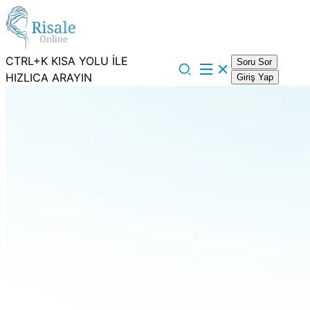
CTRL+K KISA YOLU İLE
Soru Sor
HIZLICA ARAYIN
Giriş Yap