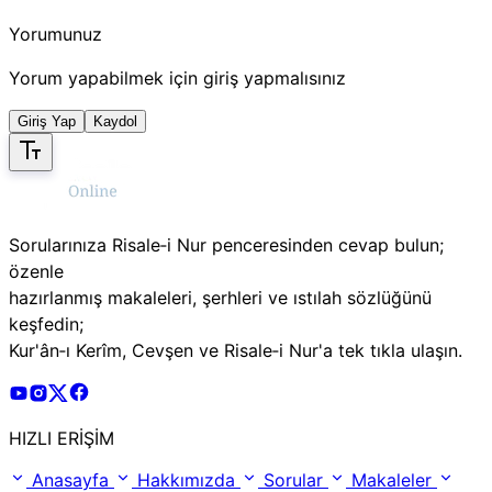
Yorumunuz
Yorum yapabilmek için giriş yapmalısınız
Giriş Yap
Kaydol
Sorularınıza Risale‑i Nur penceresinden cevap bulun;
özenle
hazırlanmış makaleleri, şerhleri ve ıstılah sözlüğünü
keşfedin;
Kur'ân‑ı Kerîm, Cevşen ve Risale‑i Nur'a tek tıkla ulaşın.
Risale Online Youtube Hesabı
Risale Online Instagram Hesabı
Risale Online X Hesabı
Risale Online Facebook Hesabı
HIZLI ERİŞİM
Anasayfa
Hakkımızda
Sorular
Makaleler