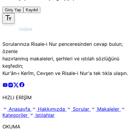
Giriş Yap
Kaydol
Sorularınıza Risale‑i Nur penceresinden cevap bulun;
özenle
hazırlanmış makaleleri, şerhleri ve ıstılah sözlüğünü
keşfedin;
Kur'ân‑ı Kerîm, Cevşen ve Risale‑i Nur'a tek tıkla ulaşın.
Risale Online Youtube Hesabı
Risale Online Instagram Hesabı
Risale Online X Hesabı
Risale Online Facebook Hesabı
HIZLI ERİŞİM
Anasayfa
Hakkımızda
Sorular
Makaleler
Kategoriler
Istılahlar
OKUMA