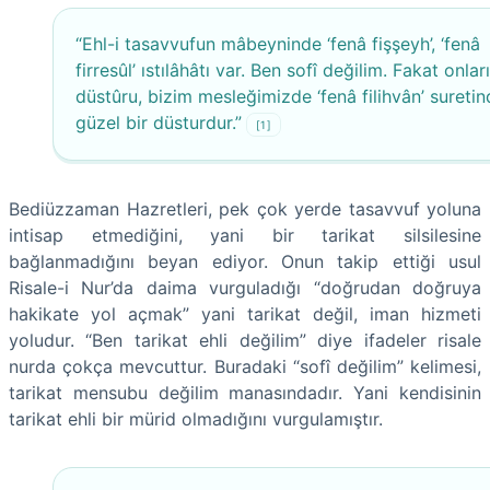
“Ehl-i tasavvufun mâbeyninde ‘fenâ fişşeyh’, ‘fenâ
firresûl’ ıstılâhâtı var. Ben sofî değilim. Fakat onlar
düstûru, bizim mesleğimizde ‘fenâ filihvân’ sureti
güzel bir düsturdur.”
[1]
Bediüzzaman Hazretleri, pek çok yerde tasavvuf yoluna
intisap etmediğini, yani bir tarikat silsilesine
bağlanmadığını beyan ediyor. Onun takip ettiği usul
Risale-i Nur’da daima vurguladığı “doğrudan doğruya
hakikate yol açmak” yani tarikat değil, iman hizmeti
yoludur. “Ben tarikat ehli değilim” diye ifadeler risale
nurda çokça mevcuttur. Buradaki “sofî değilim” kelimesi,
tarikat mensubu değilim manasındadır. Yani kendisinin
tarikat ehli bir mürid olmadığını vurgulamıştır.