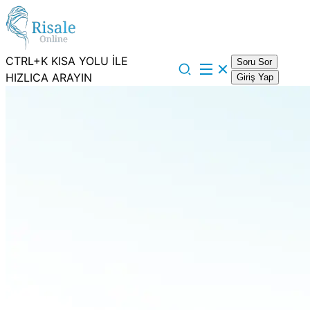
CTRL+K KISA YOLU İLE
Soru Sor
HIZLICA ARAYIN
Giriş Yap