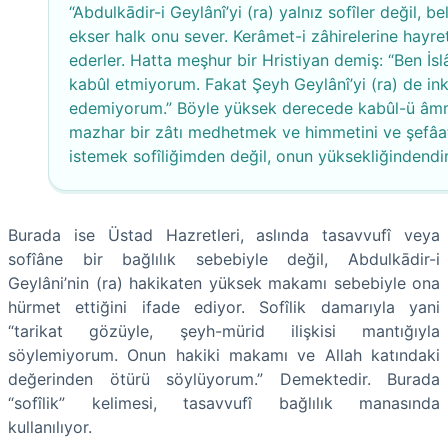
“Abdulkādir-i Geylânî’yi (ra) yalnız sofîler değil, be
ekser halk onu sever. Kerâmet-i zâhirelerine hayre
ederler. Hatta meşhur bir Hristiyan demiş: “Ben İsl
kabûl etmiyorum. Fakat Şeyh Geylânî’yi (ra) de in
edemiyorum.” Böyle yüksek derecede kabûl-ü â
mazhar bir zâtı medhetmek ve himmetini ve şefâat
istemek sofîliğimden değil, onun yüksekliğindendir
Burada ise Üstad Hazretleri, aslında tasavvufî veya
sofîâne bir bağlılık sebebiyle değil, Abdulkādir-i
Geylâni’nin (ra) hakikaten yüksek makamı sebebiyle ona
hürmet ettiğini ifade ediyor. Sofîlik damarıyla yani
“tarikat gözüyle, şeyh-mürid ilişkisi mantığıyla
söylemiyorum. Onun hakiki makamı ve Allah katındaki
değerinden ötürü söylüyorum.” Demektedir. Burada
“sofîlik” kelimesi, tasavvufî bağlılık manasında
kullanılıyor.