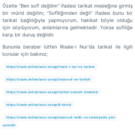
Özetle “Ben sofî değilim" ifadesi tarikat mesleğine girmiş
bir mürid değilim; “Sofîliğimden değil” ifadesi bunu bir
tarikat bağlılığıyla yapmıyorum, hakikat böyle olduğu
için söylüyorum, anlamlarına gelmektedir. Yoksa sofiliğe
karşı bir duruş değildir.
Bununla beraber lütfen Risale-i Nur'da tarikat ile ilgili
konular için bakınız;
https://risale.online/soru-cevap/risale-i-nur-ve-tarikat
https://risale.online/soru-cevap/tasavvuf-ve-tarikat
https://risale.online/soru-cevap/tarikat-zamani-meselesi
https://risale.online/soru-cevap/8-telvih
https://risale.online/soru-cevap/tasavvuf-nedir-ve-islamiyette-yeri-
varmidir