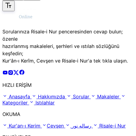
Sorularınıza Risale‑i Nur penceresinden cevap bulun;
özenle
hazırlanmış makaleleri, şerhleri ve ıstılah sözlüğünü
keşfedin;
Kur'ân‑ı Kerîm, Cevşen ve Risale‑i Nur'a tek tıkla ulaşın.
Risale Online Youtube Hesabı
Risale Online Instagram Hesabı
Risale Online X Hesabı
Risale Online Facebook Hesabı
HIZLI ERİŞİM
Anasayfa
Hakkımızda
Sorular
Makaleler
Kategoriler
Istılahlar
OKUMA
Kur'an-ı Kerim
Cevşen
رساله نور
Risale-i Nur