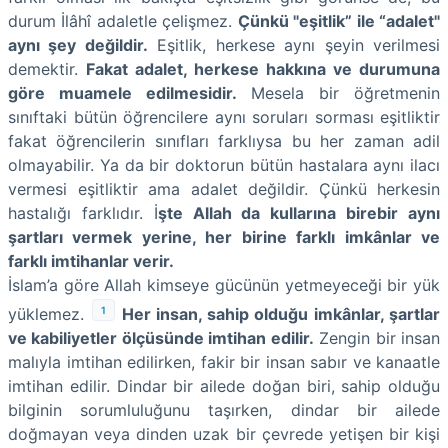
durum İlâhî adaletle çelişmez.
Çünkü "eşitlik” ile “adalet"
aynı şey değildir.
Eşitlik, herkese aynı şeyin verilmesi
demektir.
Fakat adalet, herkese hakkına ve durumuna
göre muamele edilmesidir.
Mesela bir öğretmenin
sınıftaki bütün öğrencilere aynı soruları sorması eşitliktir
fakat öğrencilerin sınıfları farklıysa bu her zaman adil
olmayabilir. Ya da bir doktorun bütün hastalara aynı ilacı
vermesi eşitliktir ama adalet değildir. Çünkü herkesin
hastalığı farklıdır. İ
şte Allah da kullarına birebir aynı
şartları vermek yerine, her birine farklı imkânlar ve
farklı imtihanlar verir.
İslam’a göre Allah kimseye gücünün yetmeyeceği bir yük
1
yüklemez.
Her insan, sahip olduğu imkânlar, şartlar
ve kabiliyetler ölçüsünde imtihan edilir.
Zengin bir insan
malıyla imtihan edilirken, fakir bir insan sabır ve kanaatle
imtihan edilir. Dindar bir ailede doğan biri, sahip olduğu
bilginin sorumluluğunu taşırken, dindar bir ailede
doğmayan veya dinden uzak bir çevrede yetişen bir kişi