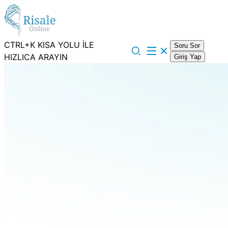
CTRL+K KISA YOLU İLE
Soru Sor
HIZLICA ARAYIN
Giriş Yap