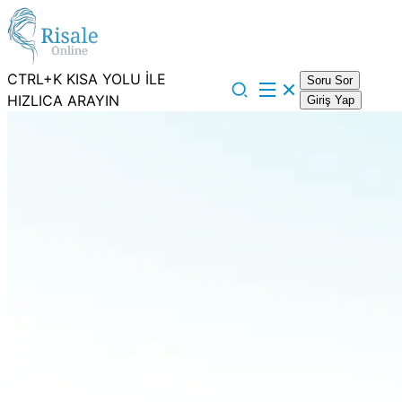
CTRL+K KISA YOLU İLE
Soru Sor
HIZLICA ARAYIN
Giriş Yap