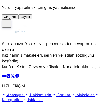
Yorum yapabilmek için giriş yapmalısınız
Giriş Yap
Kaydol
Sorularınıza Risale‑i Nur penceresinden cevap bulun;
özenle
hazırlanmış makaleleri, şerhleri ve ıstılah sözlüğünü
keşfedin;
Kur'ân‑ı Kerîm, Cevşen ve Risale‑i Nur'a tek tıkla ulaşın.
Risale Online Youtube Hesabı
Risale Online Instagram Hesabı
Risale Online X Hesabı
Risale Online Facebook Hesabı
HIZLI ERİŞİM
Anasayfa
Hakkımızda
Sorular
Makaleler
Kategoriler
Istılahlar