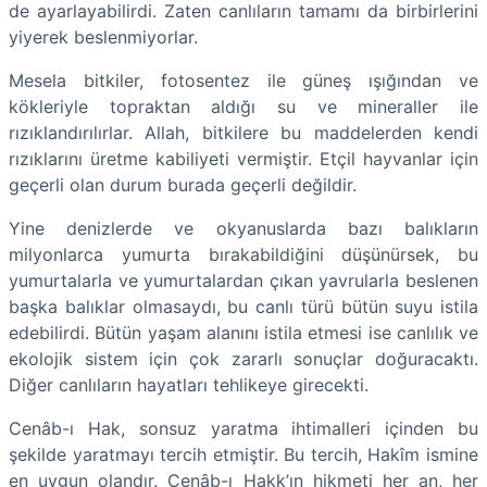
de ayarlayabilirdi. Zaten canlıların tamamı da birbirlerini
yiyerek beslenmiyorlar.
Mesela bitkiler, fotosentez ile güneş ışığından ve
kökleriyle topraktan aldığı su ve mineraller ile
rızıklandırılırlar. Allah, bitkilere bu maddelerden kendi
rızıklarını üretme kabiliyeti vermiştir. Etçil hayvanlar için
geçerli olan durum burada geçerli değildir.
Yine denizlerde ve okyanuslarda bazı balıkların
milyonlarca yumurta bırakabildiğini düşünürsek, bu
yumurtalarla ve yumurtalardan çıkan yavrularla beslenen
başka balıklar olmasaydı, bu canlı türü bütün suyu istila
edebilirdi. Bütün yaşam alanını istila etmesi ise canlılık ve
ekolojik sistem için çok zararlı sonuçlar doğuracaktı.
Diğer canlıların hayatları tehlikeye girecekti.
Cenâb-ı Hak, sonsuz yaratma ihtimalleri içinden bu
şekilde yaratmayı tercih etmiştir. Bu tercih, Hakîm ismine
en uygun olandır. Cenâb-ı Hakk’ın hikmeti her an, her