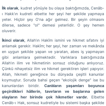
İlk olarak
, kudret yönüyle bu olaya baktığımızda, Cenâb-
ı Hakk’ın kudreti elbette her şeyi her şekilde yapmaya
yeter. Hiçbir şey O'na ağır gelmez. Bir şeyin olmasını
dilerse, sadece "ol" demesi yeterlidir. O şey hemen
oluverir.
İkinci olarak
, Allah’ın Hakîm ismini ve hikmet sıfatını iyi
anlamak gerekir. Hakîm; her şeyi, her zaman ve mekânda
en uygun şekilde yapan ve yaratan, abes iş yapmayan
gibi anlamlara gelmektedir. Varlıklara baktığımızda
Allah’ın ilim ve hikmetinin sonsuz olduğunu anlıyoruz.
Çünkü nihayetsiz ilim ve hikmet gerektiren işleri yapıyor.
Allah, hikmeti gereğince bu dünyada çeşitli kanunlar
koymuştur. Soruda bahsi geçen "ekolojik denge" ise bu
kanunlardan biridir.
Canlıların yaşamları boyunca
geçirdikleri hâllerin, tavırların ve başlarına gelen
olayların her birinde çok hikmetler vardır.
Elbette
Cenâb-ı Hak, sonsuz kudretiyle bu sistemi başka şekilde