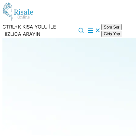
CTRL+K KISA YOLU İLE
Soru Sor
HIZLICA ARAYIN
Giriş Yap