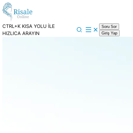
CTRL+K KISA YOLU İLE
Soru Sor
HIZLICA ARAYIN
Giriş Yap