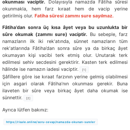
okunması vaciptir.
Dolayısıyla namazda Fâtiha sûresi
okunmakla, hem farz kıraat hem de vacip yerine
getirilmiş olur.
Fatiha süresi zammı sure sayılmaz.
Fâtiha’dan sonra üç kısa âyet veya bu uzunlukta bir
sûre okumak (zammı sure) vaciptir.
Bu sebeple, farz
namazların ilk iki rek'atında, sünnet namazların tüm
rek'atlarında Fâtiha’dan sonra sûre ya da birkaç âyet
okumayan kişi vacibi terk etmiş olur. Unutarak terk
edilmesi sehiv secdesini gerektirir. Kasten terk edilmesi
hâlinde ise namazın iadesi vaciptir.
[1]
Şâfiîlere göre
ise kıraat farzının yerine gelmiş olabilmesi
için asgari olarak Fâtiha’nın okunması gerekir. Buna
ilaveten bir sûre veya birkaç âyet daha okumak ise
sünnettir.
[2]
Ayrıca lütfen bakınız:
https://risale.online/soru-cevap/namazda-okunan-sureler