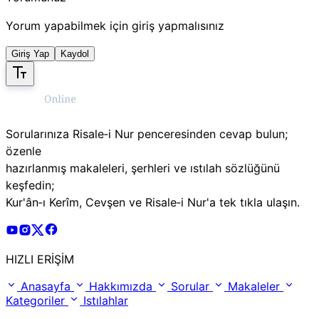
Yorum yapabilmek için giriş yapmalısınız
Giriş Yap
Kaydol
Sorularınıza Risale‑i Nur penceresinden cevap bulun;
özenle
hazırlanmış makaleleri, şerhleri ve ıstılah sözlüğünü
keşfedin;
Kur'ân‑ı Kerîm, Cevşen ve Risale‑i Nur'a tek tıkla ulaşın.
Risale Online Youtube Hesabı
Risale Online Instagram Hesabı
Risale Online X Hesabı
Risale Online Facebook Hesabı
HIZLI ERİŞİM
Anasayfa
Hakkımızda
Sorular
Makaleler
Kategoriler
Istılahlar