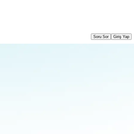
Soru Sor
Giriş Yap