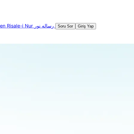
şen
Risale-i Nur
رساله نور
Soru Sor
Giriş Yap