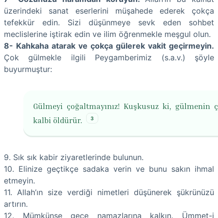
üzerindeki sanat eserlerini müşahede ederek çokça
tefekkür edin. Sizi düşünmeye sevk eden sohbet
meclislerine iştirak edin ve ilim öğrenmekle meşgul olun.
8- Kahkaha atarak ve çokça gülerek vakit geçirmeyin.
Çok gülmekle ilgili Peygamberimiz (s.a.v.) şöyle
buyurmuştur:
Gülmeyi çoğaltmayınız! Kuşkusuz ki, gülmenin 
3
kalbi öldürür.
9. Sık sık kabir ziyaretlerinde bulunun.
10. Elinize geçtikçe sadaka verin ve bunu sakın ihmal
etmeyin.
11. Allah’ın size verdiği nimetleri düşünerek şükrünüzü
artırın.
12. Mümkünse gece namazlarına kalkın. Ümmet-i