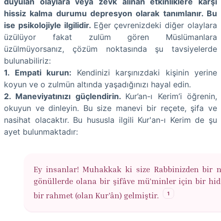
duyulan olaylara veya zevk alınan etkinliklere karşı
hissiz kalma durumu depresyon olarak tanımlanır. Bu
ise psikolojiyle ilgilidir.
Eğer çevrenizdeki diğer olaylara
üzülüyor fakat zulüm gören Müslümanlara
üzülmüyorsanız, çözüm noktasında şu tavsiyelerde
bulunabiliriz:
1. Empati kurun:
Kendinizi karşınızdaki kişinin yerine
koyun ve o zulmün altında yaşadığınızı hayal edin.
2. Maneviyatınızı güçlendirin.
Kur’an-ı Kerim’i öğrenin,
okuyun ve dinleyin. Bu size manevi bir reçete, şifa ve
nasihat olacaktır. Bu hususla ilgili Kur'an-ı Kerim de şu
ayet bulunmaktadır:
Ey insanlar! Muhakkak ki size Rabbinizden bir n
gönüllerde olana bir şifâve mü'minler için bir hid
1
bir rahmet (olan Kur'ân) gelmiştir.