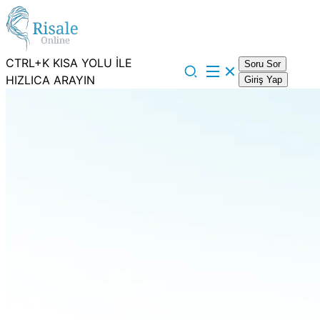
CTRL+K KISA YOLU İLE
Soru Sor
HIZLICA ARAYIN
Giriş Yap