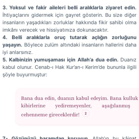
3. Yoksul ve fakir aileleri belli aralıklarla ziyaret edin.
İhtiyaçlarını gidermek için gayret gösterin. Bu size diğer
insanların yaşadıkları zorluklar hakkında fikir sahibi olma
imkânı verecek ve hissiyatınıza dokunacaktır.
4. Belli aralıklarla oruç tutarak açlığın zorluğunu
yaşayın.
Böylece zulüm altındaki insanların hallerini daha
iyi anlarsınız.
5. Kalbinizin yumuşaması için Allah’a dua edin.
Duanız
kabul olunur. Cenab-ı Hak Kur’an-ı Kerim’de bununla ilgili
şöyle buyurmuştur:
Bana dua edin, duanızı kabul edeyim. Bana kulluk
kibirlerine yediremeyenler, aşağılanmış 
2
cehenneme gireceklerdir!
7- Gözünüzü haramdan koruyun.
Allah’ın bu kâinat