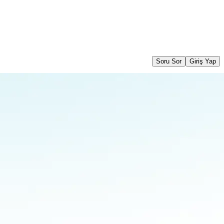
Soru Sor
Giriş Yap