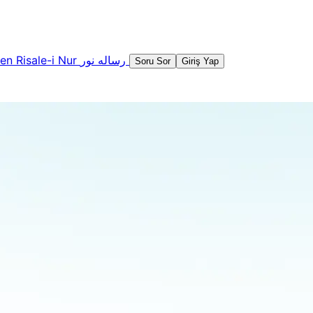
şen
Risale-i Nur
رساله نور
Soru Sor
Giriş Yap