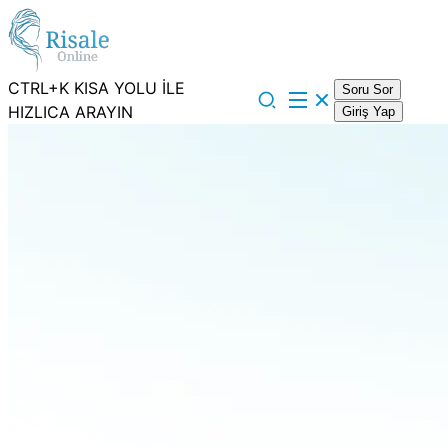
CTRL+K KISA YOLU İLE
Soru Sor
HIZLICA ARAYIN
Giriş Yap