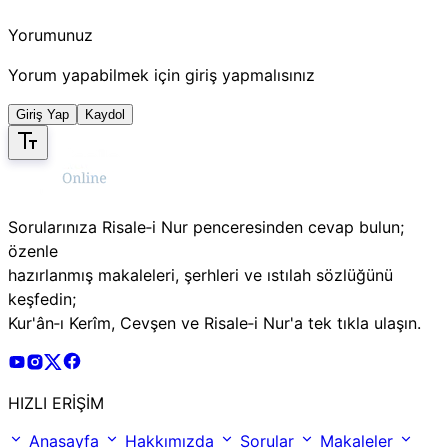
Yorumunuz
Yorum yapabilmek için giriş yapmalısınız
Giriş Yap
Kaydol
Sorularınıza Risale‑i Nur penceresinden cevap bulun;
özenle
hazırlanmış makaleleri, şerhleri ve ıstılah sözlüğünü
keşfedin;
Kur'ân‑ı Kerîm, Cevşen ve Risale‑i Nur'a tek tıkla ulaşın.
Risale Online Youtube Hesabı
Risale Online Instagram Hesabı
Risale Online X Hesabı
Risale Online Facebook Hesabı
HIZLI ERİŞİM
Anasayfa
Hakkımızda
Sorular
Makaleler