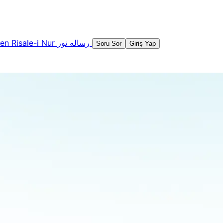
şen
Risale-i Nur
رساله نور
Soru Sor
Giriş Yap