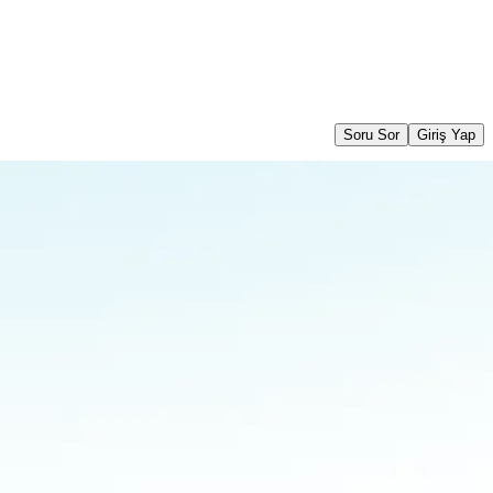
Soru Sor
Giriş Yap