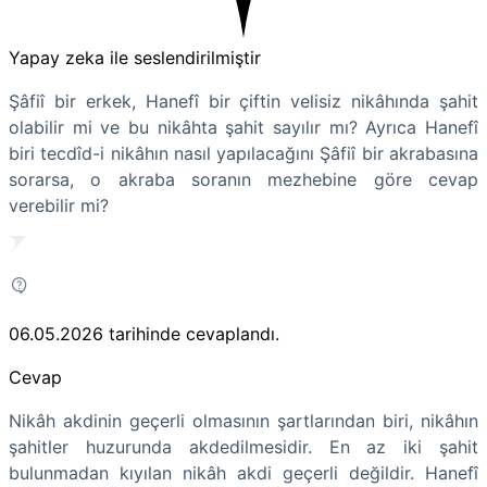
Yapay zeka ile seslendirilmiştir
Şâfiî bir erkek, Hanefî bir çiftin velisiz nikâhında şahit
olabilir mi ve bu nikâhta şahit sayılır mı? Ayrıca Hanefî
biri tecdîd-i nikâhın nasıl yapılacağını Şâfiî bir akrabasına
sorarsa, o akraba soranın mezhebine göre cevap
verebilir mi?
06.05.2026
tarihinde cevaplandı.
Cevap
Nikâh akdinin geçerli olmasının şartlarından biri, nikâhın
şahitler huzurunda akdedilmesidir. En az iki şahit
bulunmadan kıyılan nikâh akdi geçerli değildir. Hanefî