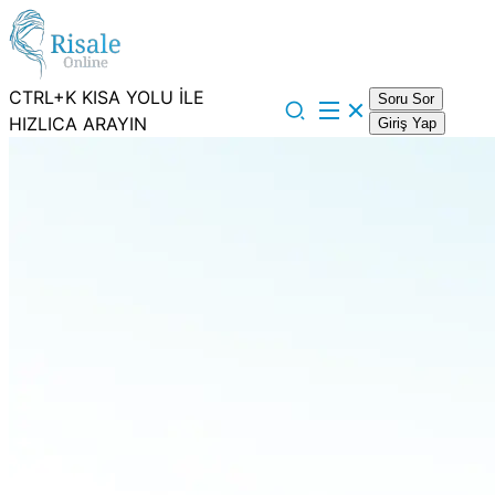
CTRL+K KISA YOLU İLE
Soru Sor
HIZLICA ARAYIN
Giriş Yap