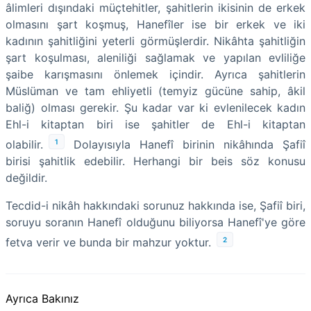
âlimleri dışındaki müçtehitler, şahitlerin ikisinin de erkek
olmasını şart koşmuş, Hanefîler ise bir erkek ve iki
kadının şahitliğini yeterli görmüşlerdir. Nikâhta şahitliğin
şart koşulması, aleniliği sağlamak ve yapılan evliliğe
şaibe karışmasını önlemek içindir. Ayrıca şahitlerin
Müslüman ve tam ehliyetli (temyiz gücüne sahip, âkil
baliğ) olması gerekir. Şu kadar var ki evlenilecek kadın
Ehl-i kitaptan biri ise şahitler de Ehl-i kitaptan
1
olabilir.
Dolayısıyla Hanefî birinin nikâhında Şafiî
birisi şahitlik edebilir. Herhangi bir beis söz konusu
değildir.
Tecdid-i nikâh hakkındaki sorunuz hakkında ise, Şafiî biri,
soruyu soranın Hanefî olduğunu biliyorsa Hanefî'ye göre
2
fetva verir ve bunda bir mahzur yoktur.
Ayrıca Bakınız