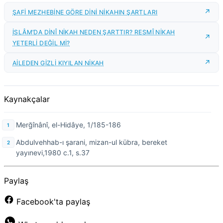
ŞAFİ MEZHEBİNE GÖRE DİNİ NİKAHIN ŞARTLARI
İSLÂM’DA DİNÎ NİKAH NEDEN ŞARTTIR? RESMÎ NİKAH
YETERLİ DEĞİL Mİ?
AİLEDEN GİZLİ KIYILAN NİKAH
Kaynakçalar
Merğînânî, el-Hidâye, 1/185-186
Abdulvehhab-ı şarani, mizan-ul kübra, bereket
yayınevi,1980 c.1, s.37
Paylaş
Facebook'ta paylaş