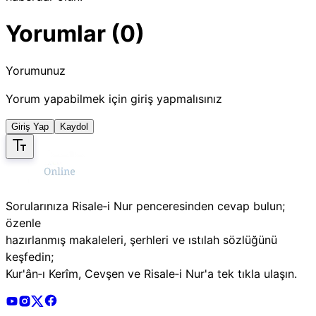
Yorumlar (0)
Yorumunuz
Yorum yapabilmek için giriş yapmalısınız
Giriş Yap
Kaydol
Sorularınıza Risale‑i Nur penceresinden cevap bulun;
özenle
hazırlanmış makaleleri, şerhleri ve ıstılah sözlüğünü
keşfedin;
Kur'ân‑ı Kerîm, Cevşen ve Risale‑i Nur'a tek tıkla ulaşın.
Risale Online Youtube Hesabı
Risale Online Instagram Hesabı
Risale Online X Hesabı
Risale Online Facebook Hesabı