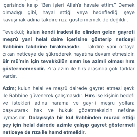
içerisinde kalıp “Ben işleri Allah’a havale ettim.” Demek
olmadığı gibi, hayal ettiği veya hedeflediği şeye
kavuşmak adına takdire rıza göstermemek de değildir.
Tevekkül;
kulun kendi iradesi ile elinden gelen gayreti
meşrû yani helal daire içerisine gösterip neticeyi
Rabbinin takdirine bırakmasıdır.
Takdire yani ortaya
çıkan neticeye de şükrederek hayatına devam etmesidir.
Bir mü’min için tevekkülün sınırı ise azimli olması hırs
göstermemesidir.
Zira azim ile hırs arasında çok farklar
vardır.
Azim
; kulun helal ve meşrû dairede gayret etmesi şevk
ile Rabbine güvenerek çalışmasıdır.
Hırs
ise kişinin hedefi
ve istekleri adına harama ve gayr-i meşru yollara
başvurarak hak ve hukuk gözetmeksizin nefsine
uymasıdır.
Dolayısıyla bir kul Rabbinden murad ettiği
şey için helal dairede azimle çalışıp gayret göstermeli
neticeye de rıza ile hamd etmelidir.