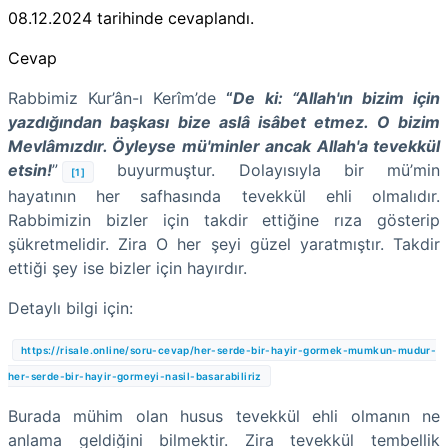
08.12.2024
tarihinde cevaplandı.
Cevap
Rabbimiz Kur’ân-ı Kerîm’de
“
De ki: “Allah'ın bizim için
yazdığından başkası bize aslâ isâbet etmez. O bizim
Mevlâmızdır. Öyleyse mü'minler ancak Allah'a tevekkül
etsin!
”
buyurmuştur. Dolayısıyla bir mü’min
[1]
hayatının her safhasında tevekkül ehli olmalıdır.
Rabbimizin bizler için takdir ettiğine rıza gösterip
şükretmelidir. Zira O her şeyi güzel yaratmıştır. Takdir
ettiği şey ise bizler için hayırdır.
Detaylı bilgi için:
https://risale.online/soru-cevap/her-serde-bir-hayir-gormek-mumkun-mudur-
her-serde-bir-hayir-gormeyi-nasil-basarabiliriz
Burada mühim olan husus tevekkül ehli olmanın ne
anlama geldiğini bilmektir. Zira tevekkül tembellik