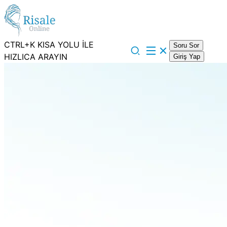
CTRL+K KISA YOLU İLE
Soru Sor
HIZLICA ARAYIN
Giriş Yap