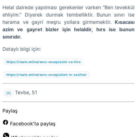
Helal dairede yapılması gerekenler varken “Ben tevekkül
ehliyim.” Diyerek durmak tembelliktir. Bunun sınırı ise
harama ve gayri meşru yollara girmemektir.
Kısacası
azim ve gayret bizler için helaldir, hırs ise bunun
sınırıdır.
Detaylı bilgi için:
https://risale.online/soru-cevap/azim-ve-hirs
https://risale.online/soru-cevap/allah-in-vazifesi
Tevbe, 51
[1]
Paylaş
Facebook'ta paylaş