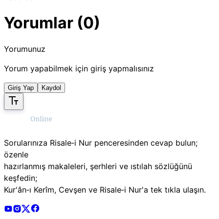
Yorumlar (0)
Yorumunuz
Yorum yapabilmek için giriş yapmalısınız
Giriş Yap
Kaydol
Sorularınıza Risale‑i Nur penceresinden cevap bulun;
özenle
hazırlanmış makaleleri, şerhleri ve ıstılah sözlüğünü
keşfedin;
Kur'ân‑ı Kerîm, Cevşen ve Risale‑i Nur'a tek tıkla ulaşın.
Risale Online Youtube Hesabı
Risale Online Instagram Hesabı
Risale Online X Hesabı
Risale Online Facebook Hesabı