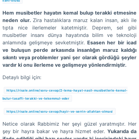
ilahi-olusu
Hem musibetler hayatın kemal bulup terakki etmesine
neden olur.
Zira hastalıklara maruz kalan insan, aklı ile
tıpta nice ilerlemeler katetmiştir. Deprem, sel gibi
musibetler insanı dünya hayatında bilim ve teknoloji
anlamında gelişmeye sevketmiştir.
Esasen her bir icad
ve buluşun perde arkasında insanlığın maruz kaldığı
sıkıntı veya problemler yani şer olarak gördüğü şeyler
vardır ki onu ilerleme ve gelişmeye yönlendirmiştir.
Detaylı bilgi için:
https://risale.online/soru-cevap/2-lema-hayat-nasil-musibetlerle-kemal-
bulur-tasaffi-terakki-ve-tekemmul-eder
https://risale.online/soru-cevap/hayir-ve-serrin-allahtan-olmasi
Netice olarak Rabbimiz her şeyi güzel yaratmıştır. Her
şey bir hayra bakar ve hayra hizmet eder.
Yukarıda da
ifade edildiği gibi bazı şeyler vardır ki içerisindeki hayır