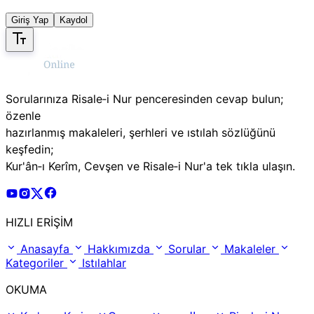
Giriş Yap
Kaydol
Sorularınıza Risale‑i Nur penceresinden cevap bulun;
özenle
hazırlanmış makaleleri, şerhleri ve ıstılah sözlüğünü
keşfedin;
Kur'ân‑ı Kerîm, Cevşen ve Risale‑i Nur'a tek tıkla ulaşın.
Risale Online Youtube Hesabı
Risale Online Instagram Hesabı
Risale Online X Hesabı
Risale Online Facebook Hesabı
HIZLI ERİŞİM
Anasayfa
Hakkımızda
Sorular
Makaleler
Kategoriler
Istılahlar
OKUMA