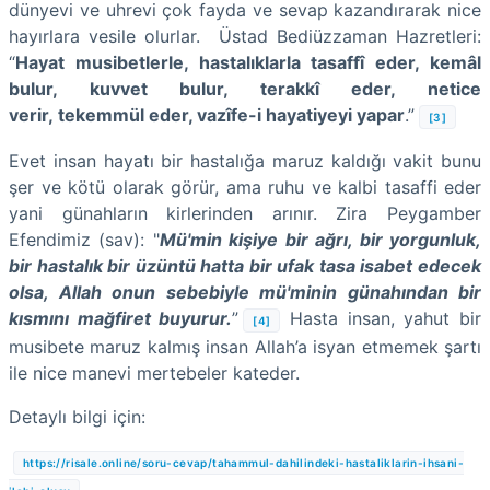
dünyevi ve uhrevi çok fayda ve sevap kazandırarak nice
hayırlara vesile olurlar. Üstad Bediüzzaman Hazretleri:
“
Hayat musibetlerle, hastalıklarla tasaffî eder, kemâl
bulur, kuvvet bulur, terakkî eder, netice
verir, tekemmül eder, vazîfe-i hayatiyeyi yapar
.”
[3]
Evet insan hayatı bir hastalığa maruz kaldığı vakit bunu
şer ve kötü olarak görür, ama ruhu ve kalbi tasaffi eder
yani günahların kirlerinden arınır. Zira Peygamber
Efendimiz (sav): "
Mü'min kişiye bir ağrı, bir yorgunluk,
bir hastalık bir üzüntü hatta bir ufak tasa isabet edecek
olsa, Allah onun sebebiyle mü'minin günahından bir
kısmını mağfiret buyurur.
”
Hasta insan, yahut bir
[4]
musibete maruz kalmış insan Allah’a isyan etmemek şartı
ile nice manevi mertebeler kateder.
Detaylı bilgi için:
https://risale.online/soru-cevap/tahammul-dahilindeki-hastaliklarin-ihsani-