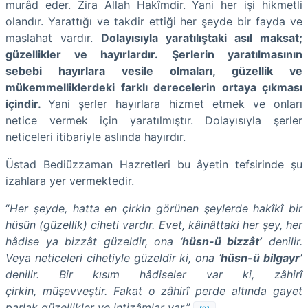
murâd eder. Zira Allah Hakîmdir. Yani her işi hikmetli
olandır. Yarattığı ve takdir ettiği her şeyde bir fayda ve
maslahat vardır.
Dolayısıyla yaratılıştaki asıl maksat;
güzellikler ve hayırlardır.
Şerlerin yaratılmasının
sebebi hayırlara vesile olmaları, güzellik ve
mükemmelliklerdeki farklı derecelerin ortaya çıkması
içindir.
Yani şerler hayırlara hizmet etmek ve onları
netice vermek için yaratılmıştır. Dolayısıyla şerler
neticeleri itibariyle aslında hayırdır.
Üstad Bediüzzaman Hazretleri bu âyetin tefsirinde şu
izahlara yer vermektedir.
“
Her şeyde, hatta en çirkin görünen şeylerde hakîkî bir
hüsün (güzellik) ciheti vardır. Evet, kâinâttaki her şey, her
hâdise ya bizzât güzeldir, ona ‘
hüsn-ü bizzât’
denilir.
Veya neticeleri cihetiyle güzeldir ki, ona ‘
hüsn-ü bilgayr’
denilir. Bir kısım hâdiseler var ki, zâhirî
çirkin, müşevveştir. Fakat o zâhirî perde altında gayet
parlak güzellikler ve intizâmlar var
.”