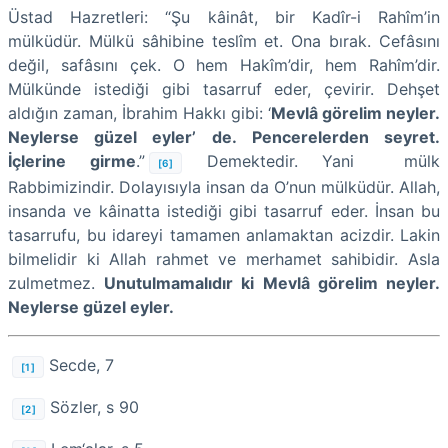
Üstad Hazretleri: “Şu kâinât, bir Kadîr-i Rahîm’in
mülküdür. Mülkü sâhibine teslîm et. Ona bırak. Cefâsını
değil, safâsını çek. O hem Hakîm’dir, hem Rahîm’dir.
Mülkünde istediği gibi tasarruf eder, çevirir. Dehşet
aldığın zaman, İbrahim Hakkı gibi: ‘
Mevlâ görelim neyler.
Neylerse güzel eyler’ de. Pencerelerden seyret.
İçlerine girme
.”
Demektedir. Yani mülk
[6]
Rabbimizindir. Dolayısıyla insan da O’nun mülküdür. Allah,
insanda ve kâinatta istediği gibi tasarruf eder. İnsan bu
tasarrufu, bu idareyi tamamen anlamaktan acizdir. Lakin
bilmelidir ki Allah rahmet ve merhamet sahibidir. Asla
zulmetmez.
Unutulmamalıdır ki Mevlâ görelim neyler.
Neylerse güzel eyler.
Secde, 7
[1]
Sözler, s 90
[2]