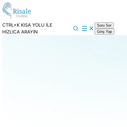
CTRL+K KISA YOLU İLE
Soru Sor
HIZLICA ARAYIN
Giriş Yap