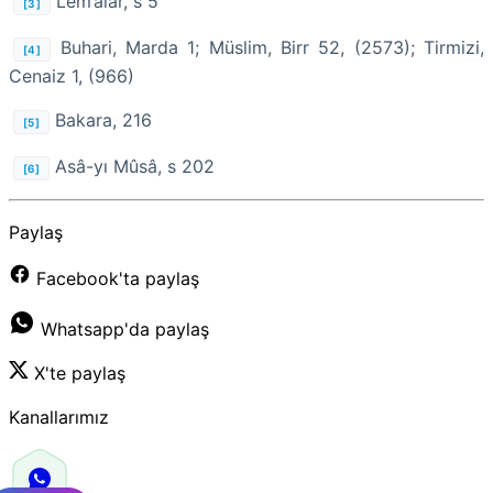
Lem‘alar, s 5
[3]
Buhari, Marda 1; Müslim, Birr 52, (2573); Tirmizi,
[4]
Cenaiz 1, (966)
Bakara, 216
[5]
Asâ-yı Mûsâ, s 202
[6]
Paylaş
Facebook'ta paylaş
Whatsapp'da paylaş
X'te paylaş
Kanallarımız