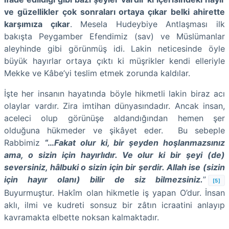
ve güzellikler çok sonraları ortaya çıkar belki ahirette
karşımıza çıkar
. Mesela Hudeybiye Antlaşması ilk
bakışta Peygamber Efendimiz (sav) ve Müslümanlar
aleyhinde gibi görünmüş idi. Lakin neticesinde öyle
büyük hayırlar ortaya çıktı ki müşrikler kendi elleriyle
Mekke ve Kâbe’yi teslim etmek zorunda kaldılar.
İşte her insanın hayatında böyle hikmetli lakin biraz acı
olaylar vardır. Zira imtihan dünyasındadır. Ancak insan,
aceleci olup görünüşe aldandığından hemen şer
olduğuna hükmeder ve şikâyet eder. Bu sebeple
Rabbimiz
“…
Fakat olur ki, bir şeyden hoşlanmazsınız
ama, o sizin için hayırlıdır. Ve olur ki bir şeyi (de)
seversiniz, hâlbuki o sizin için bir şerdir. Allah ise (sizin
için hayır olanı) bilir de siz bilmezsiniz.
”
[5]
Buyurmuştur. Hakîm olan hikmetle iş yapan O’dur. İnsan
aklı, ilmi ve kudreti sonsuz bir zâtın icraatini anlayıp
kavramakta elbette noksan kalmaktadır.