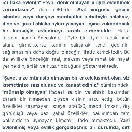
mutlaka evlenin"
veya "
denk olmayan biriyle evlenmek
zorundasınız"
dememektedir.
Asıl vurgusu, geçim
sıkıntısı veya dünyevi menfaatler sebebiyle ahlaksız,
dine ve güzel ahlaka aykırı yaşayan, eşine zulmedecek
bir kimseyle evlenmeyi tercih etmemektir.
Hatta
metnin hemen öncesinde, böyle bir kişinin tahakkümü
altına girmektense kadının çalışarak kendi geçimini
sağlamasının daha doğru olacağını ifade etmektedir. Bu
da evlilikte önceliğin mal, makam veya rahat bir hayat
yerine din, ahlâk ve huzur olduğunu göstermektedir.
"Şayet size münasip olmayan bir erkek kısmet olsa, siz
kısmetinize razı olunuz ve kanaat ediniz."
cümlesindeki
"münasip olmayan"
ifadesi ise dini ve ahlaki bakımdan
zararlı bir kimseden ziyade kişinin arzu ettiği bütün
özellikleri taşımayan, sosyal statüsü, maddi imkanı, dış
görünüşü veya bazı şahsi özellikleri bakımından tam
beklentisine uymayan kimseyi ifade etmektedir.
Yani
evlenilmiş veya evlilik gerçekleşmiş bir durumda, sırf