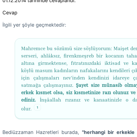
01.12.2014
tarihinde cevaplandı.
Cevap
İlgili yer şöyle geçmektedir:
Mahremce bu sözümü size söylüyorum: Maişet derd
serseri, ahlâksız, firenkmeşreb bir kocanın ta
altına girmektense, fıtratınızdaki iktisad ve ka
köylü masum kadınların nafakalarını kendileri ç
için çalışmaları nev'inden kendinizi idareye çal
satmağa çalışmayınız.
Şayet size münasib olma
erkek kısmet olsa, siz kısmetinize razı olunuz ve
ediniz.
İnşâallah rızanız ve kanaatinizle o d
1
olur.
Bediüzzaman Hazretleri burada,
"herhangi bir erkekle