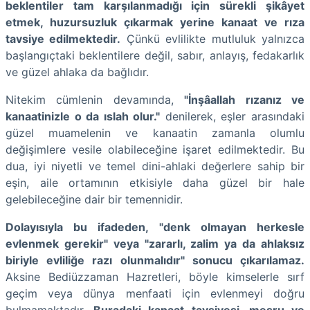
beklentiler tam karşılanmadığı için sürekli şikâyet
etmek, huzursuzluk çıkarmak yerine kanaat ve rıza
tavsiye edilmektedir.
Çünkü evlilikte mutluluk yalnızca
başlangıçtaki beklentilere değil, sabır, anlayış, fedakarlık
ve güzel ahlaka da bağlıdır.
Nitekim cümlenin devamında,
"İnşâallah rızanız ve
kanaatinizle o da ıslah olur."
denilerek, eşler arasındaki
güzel muamelenin ve kanaatin zamanla olumlu
değişimlere vesile olabileceğine işaret edilmektedir. Bu
dua, iyi niyetli ve temel dini-ahlaki değerlere sahip bir
eşin, aile ortamının etkisiyle daha güzel bir hale
gelebileceğine dair bir temennidir.
Dolayısıyla bu ifadeden, "denk olmayan herkesle
evlenmek gerekir" veya "zararlı, zalim ya da ahlaksız
biriyle evliliğe razı olunmalıdır" sonucu çıkarılamaz.
Aksine Bediüzzaman Hazretleri, böyle kimselerle sırf
geçim veya dünya menfaati için evlenmeyi doğru