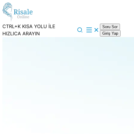
CTRL+K KISA YOLU İLE
Soru Sor
HIZLICA ARAYIN
Giriş Yap