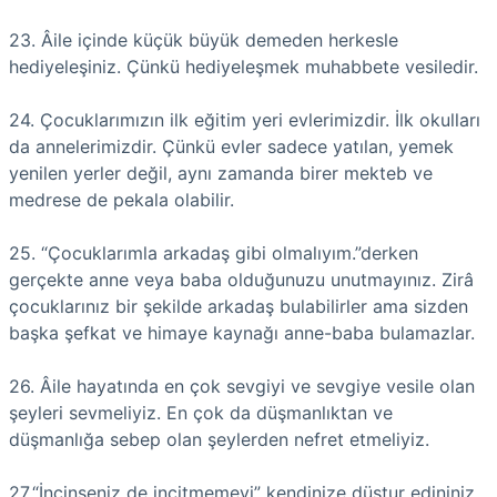
23. Âile içinde küçük büyük demeden herkesle
hediyeleşiniz. Çünkü hediyeleşmek muhabbete vesiledir.
24. Çocuklarımızın ilk eğitim yeri evlerimizdir. İlk okulları
da annelerimizdir. Çünkü evler sadece yatılan, yemek
yenilen yerler değil, aynı zamanda birer mekteb ve
medrese de pekala olabilir.
25. “Çocuklarımla arkadaş gibi olmalıyım.”derken
gerçekte anne veya baba olduğunuzu unutmayınız. Zirâ
çocuklarınız bir şekilde arkadaş bulabilirler ama sizden
başka şefkat ve himaye kaynağı anne-baba bulamazlar.
26. Âile hayatında en çok sevgiyi ve sevgiye vesile olan
şeyleri sevmeliyiz. En çok da düşmanlıktan ve
düşmanlığa sebep olan şeylerden nefret etmeliyiz.
27.“İncinseniz de incitmemeyi” kendinize düstur edininiz.