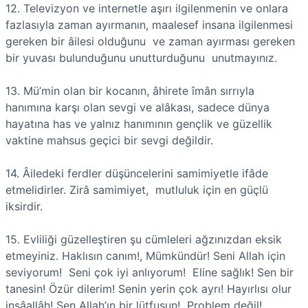
12. Televizyon ve internetle aşırı ilgilenmenin ve onlara
fazlasıyla zaman ayırmanın, maalesef insana ilgilenmesi
gereken bir âilesi olduğunu ve zaman ayırması gereken
bir yuvası bulunduğunu unutturduğunu unutmayınız.
13. Mü’min olan bir kocanın, âhirete îmân sırrıyla
hanımına karşı olan sevgi ve alâkası, sadece dünya
hayatına has ve yalnız hanımının gençlik ve güzellik
vaktine mahsus geçici bir sevgi değildir.
14. Âiledeki ferdler düşüncelerini samimiyetle ifâde
etmelidirler. Zirâ samimiyet, mutluluk için en güçlü
iksirdir.
15. Evliliği güzelleştiren şu cümleleri ağzınızdan eksik
etmeyiniz. Haklısın canım!, Mümkündür! Seni Allah için
seviyorum! Seni çok iyi anlıyorum! Eline sağlık! Sen bir
tanesin! Özür dilerim! Senin yerin çok ayrı! Hayırlısı olur
inşâallâh! Sen Allah’ın bir lütfusun! Problem değil!