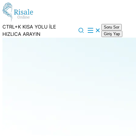
CTRL+K KISA YOLU İLE
Soru Sor
HIZLICA ARAYIN
Giriş Yap