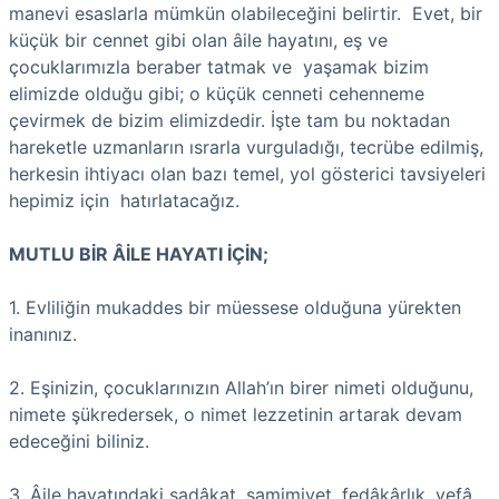
manevi esaslarla mümkün olabileceğini belirtir. Evet, bir
küçük bir cennet gibi olan âile hayatını, eş ve
çocuklarımızla beraber tatmak ve yaşamak bizim
elimizde olduğu gibi; o küçük cenneti cehenneme
çevirmek de bizim elimizdedir. İşte tam bu noktadan
hareketle uzmanların ısrarla vurguladığı, tecrübe edilmiş,
herkesin ihtiyacı olan bazı temel, yol gösterici tavsiyeleri
hepimiz için hatırlatacağız.
MUTLU BİR ÂİLE HAYATI İÇİN;
1. Evliliğin mukaddes bir müessese olduğuna yürekten
inanınız.
2. Eşinizin, çocuklarınızın Allah’ın birer nimeti olduğunu,
nimete şükredersek, o nimet lezzetinin artarak devam
edeceğini biliniz.
3. Âile hayatındaki sadâkat, samimiyet, fedâkârlık, vefâ