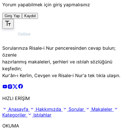
Yorum yapabilmek için giriş yapmalısınız
Giriş Yap
Kaydol
Sorularınıza Risale‑i Nur penceresinden cevap bulun;
özenle
hazırlanmış makaleleri, şerhleri ve ıstılah sözlüğünü
keşfedin;
Kur'ân‑ı Kerîm, Cevşen ve Risale‑i Nur'a tek tıkla ulaşın.
Risale Online Youtube Hesabı
Risale Online Instagram Hesabı
Risale Online X Hesabı
Risale Online Facebook Hesabı
HIZLI ERİŞİM
Anasayfa
Hakkımızda
Sorular
Makaleler
Kategoriler
Istılahlar
OKUMA