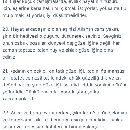
19. Eşler küçük tartışmalarda, evlilik hayatının huzuru
için, eşlerine karşı haklı mı çıkmak istiyorlar, yoksa mutlu
mu olmak istiyorlar, iyi düşünmelidirler.
20. Hayat arkadaşınız olan eşinizi Allah’ın cana yakın,
şirin bir hediyesi olduğunu düşünerek seviniz. Sevginizi
onun çabuk bozulan dünyevi dış güzelliğine değil, her
zaman taptaze kalan huy ve ahlak güzelliğine bina
ediniz.
21. Kadının en çekici, en tatlı güzelliği, kadınlığa mahsûs
bir letâfet ve nezâket içindeki ahlâk güzelliğidir. Ve en
değerli ve en şirin güzelliği ise; ulvî ,ciddî, samîmî, nûrânî
şefkatidir. Çünkü hanımlar yaradılıştan şefkat
kahramanlarıdır.
22. Anne ve baba eve girerken, çıkarken Allah’ın selamını
ve tebessümü âile ferdlerinden esirgememelidir. Çünkü
selam ve tebessüm kalbleri birbirine yaklaştırır.