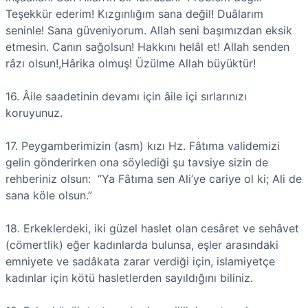
Teşekkür ederim! Kızgınlığım sana değil! Duâlarım
seninle! Sana güveniyorum. Allah seni başımızdan eksik
etmesin. Canın sağolsun! Hakkını helâl et! Allah senden
râzı olsun!,Hârika olmuş! Üzülme Allah büyüktür!
16. Âile saadetinin devamı için âile içi sırlarınızı
koruyunuz.
17. Peygamberimizin (asm) kızı Hz. Fâtıma validemizi
gelin gönderirken ona söylediği şu tavsiye sizin de
rehberiniz olsun: “Ya Fâtıma sen Ali’ye cariye ol ki; Ali de
sana köle olsun.”
18. Erkeklerdeki, iki güzel haslet olan cesâret ve sehâvet
(cömertlik) eğer kadınlarda bulunsa, eşler arasındaki
emniyete ve sadâkata zarar verdiği için, islamiyetçe
kadınlar için kötü hasletlerden sayıldığını biliniz.