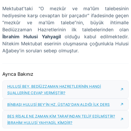
Mektubat'taki "O mezkûr ve ma'lûm talebesinin
hediyesine karşı cevaptan bir parçadır" ifadesinde geçen
“mezkûr ve ma'lûm talebe”nin, büyük ihtimalle
Bediüzzaman Hazretlerinin ilk talebelerinden olan
İbrahim Hulusi Yahyagil
olduğu kabul edilmektedir.
Nitekim Mektubat eserinin oluşmasına çoğunlukla Hulusi
Ağabey'in soruları sebep olmuştur.
Ayrıca Bakınız
HULUSİ BEY, BEDİÜZZAMAN HAZRETLERİNİN HANGİ
SUALLERİNE CEVAP VERMİŞTİR?
BİNBAŞI HULUSİ BEY'İN HZ. ÜSTAD'DAN ALDIĞI İLK DERS
BEŞ RİSALE NE ZAMAN KİM TARAFINDAN TELİF EDİLMİŞTİR?
İBRAHİM HULUSİ YAHYAGİL KİMDİR?