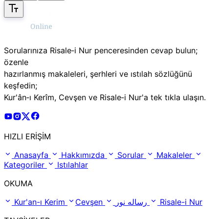
Sorularınıza Risale‑i Nur penceresinden cevap bulun;
özenle
hazırlanmış makaleleri, şerhleri ve ıstılah sözlüğünü
keşfedin;
Kur'ân‑ı Kerîm, Cevşen ve Risale‑i Nur'a tek tıkla ulaşın.
Risale Online Youtube Hesabı
Risale Online Instagram Hesabı
Risale Online X Hesabı
Risale Online Facebook Hesabı
HIZLI ERİŞİM
Anasayfa
Hakkımızda
Sorular
Makaleler
Kategoriler
Istılahlar
OKUMA
Kur'an-ı Kerim
Cevşen
رساله نور
Risale-i Nur