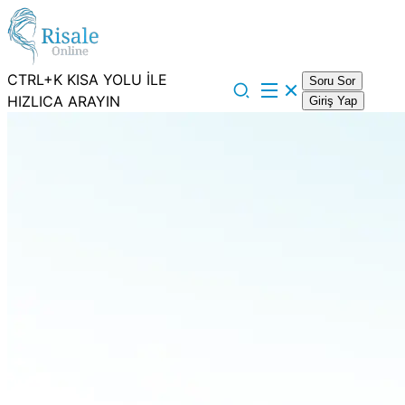
CTRL+K KISA YOLU İLE
Soru Sor
HIZLICA ARAYIN
Giriş Yap