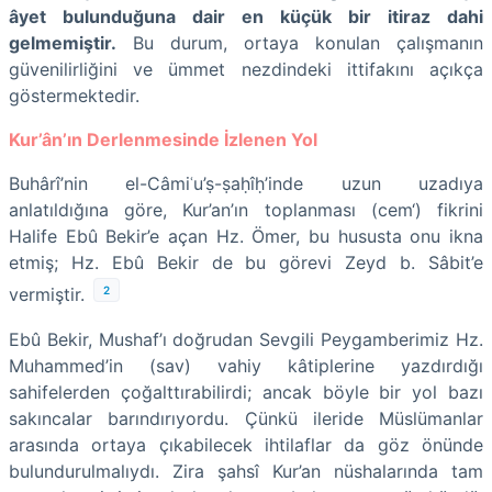
âyet bulunduğuna dair en küçük bir itiraz dahi
gelmemiştir.
Bu durum, ortaya konulan çalışmanın
güvenilirliğini ve ümmet nezdindeki ittifakını açıkça
göstermektedir.
Kur’ân’ın Derlenmesinde İzlenen Yol
Buhârî’nin el-Câmiʿu’ṣ-ṣaḥîḥ’inde uzun uzadıya
anlatıldığına göre, Kur’an’ın toplanması (cem‘) fikrini
Halife Ebû Bekir’e açan Hz. Ömer, bu hususta onu ikna
etmiş; Hz. Ebû Bekir de bu görevi Zeyd b. Sâbit’e
2
vermiştir.
Ebû Bekir, Mushaf’ı doğrudan Sevgili Peygamberimiz Hz.
Muhammed’in (sav) vahiy kâtiplerine yazdırdığı
sahifelerden çoğalttırabilirdi; ancak böyle bir yol bazı
sakıncalar barındırıyordu. Çünkü ileride Müslümanlar
arasında ortaya çıkabilecek ihtilaflar da göz önünde
bulundurulmalıydı. Zira şahsî Kur’an nüshalarında tam