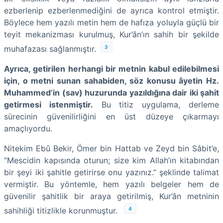
ezberlenip ezberlenmediğini de ayrıca kontrol etmiştir.
Böylece hem yazılı metin hem de hafıza yoluyla güçlü bir
teyit mekanizması kurulmuş, Kur’ân’ın sahih bir şekilde
3
muhafazası sağlanmıştır.
Ayrıca, getirilen herhangi bir metnin kabul edilebilmesi
için, o metni sunan sahabiden, söz konusu âyetin Hz.
Muhammed’in (sav) huzurunda yazıldığına dair iki şahit
getirmesi istenmiştir.
Bu titiz uygulama, derleme
sürecinin güvenilirliğini en üst düzeye çıkarmayı
amaçlıyordu.
Nitekim Ebû Bekir, Ömer bin Hattab ve Zeyd bin Sâbit’e,
“Mescidin kapısında oturun; size kim Allah’ın kitabından
bir şeyi iki şahitle getirirse onu yazınız.” şeklinde talimat
vermiştir. Bu yöntemle, hem yazılı belgeler hem de
güvenilir şahitlik bir araya getirilmiş, Kur’ân metninin
4
sahihliği titizlikle korunmuştur.