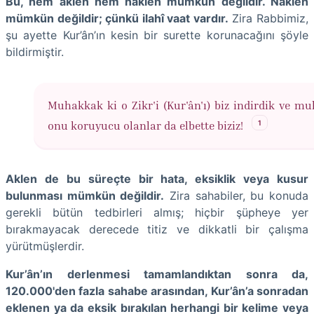
Bu, hem aklen hem naklen mümkün değildir. Naklen
mümkün değildir; çünkü ilahî vaat vardır.
Zira Rabbimiz,
şu ayette Kur’ân’ın kesin bir surette korunacağını şöyle
bildirmiştir.
Muhakkak ki o Zikr'i (Kur'ân'ı) biz indirdik ve m
1
onu koruyucu olanlar da elbette biziz!
Aklen de bu süreçte bir hata, eksiklik veya kusur
bulunması mümkün değildir.
Zira sahabiler, bu konuda
gerekli bütün tedbirleri almış; hiçbir şüpheye yer
bırakmayacak derecede titiz ve dikkatli bir çalışma
yürütmüşlerdir.
Kur’ân’ın derlenmesi tamamlandıktan sonra da,
120.000'den fazla sahabe arasından, Kur’ân’a sonradan
eklenen ya da eksik bırakılan herhangi bir kelime veya