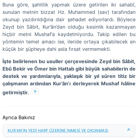
Buna göre, şahitlik yapmak üzere getirilen iki sahabî,
sunulan metnin bizzat Hz. Muhammed (sav) tarafından
okunup yazdırıldığına dair şehadet ediyorlardı. Böylece
Zeyd bin Sâbit, Kur’ân’dan olduğu kesinlik kazanmayan
hiçbir metni Mushaf’a kaydetmiyordu. Takip edilen bu
yöntemin temel amacı ise, ileride ortaya çıkabilecek en
küçük bir şüpheye dahi asla fırsat vermemekti.
İşte belirlenen bu usuller çerçevesinde Zeyd bin Sâbit,
Ebû Bekir ve Ömer bin Hattab gibi büyük sahabilerin de
destek ve yardımlarıyla, yaklaşık bir yıl süren titiz bir
çalışmanın ardından Kur’ân’ı derleyerek Mushaf hâline
5
getirmiştir.
Ayrıca Bakınız
KUR'AN'IN YEDİ HARF ÜZERİNE İNMESİ VE OKUNMASI