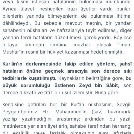
veya kısmi istinsah hatalarının bulunması mümkündü.
Ayrıca tilaveti neshedilen bazı âyetler vardı; bunları
bilenlerin yanında bilmeyenlerin de bulunması ihtimal
dâhilindeydi. Bu sebeple mevcut metnin, bir yandan
sahabenin nüshaları ve hafızalarıyla teyit edilmesi, diğer
yandan ferdi hataların düzeltilmesi gerekiyordu. Böylece
ortaya, ümmetin icmâına mazhar olacak “İmam
Mushaf”ın resmî bir hüviyet kazanması hedeflenmiştir.
Kur’ân’ın derlenmesinde takip edilen yöntem, şahsî
hataların önüne geçmek amacıyla son derece sıkı
tedbirlerle kuşatılmıştı.
Kaynakların belirttiğine göre,
bu
büyük sorumluluğu üstlenen Zeyd bin Sâbit,
son
derece dikkatli ve titiz bir usul izlemiştir. Buna göre:
Kendisine getirilen her bir Kur’ân nüshasının, Sevgili
Peygamberimiz Hz. Muhammed’in (sav) huzurunda
yazılıp yazılmadığını araştırmış; ardından bu yazılı
metinlerde yer alan âyetlerin, sahabe tarafından herhangi
bir eksiklik veya fazlalık olmaksızın aynı lafızlarla