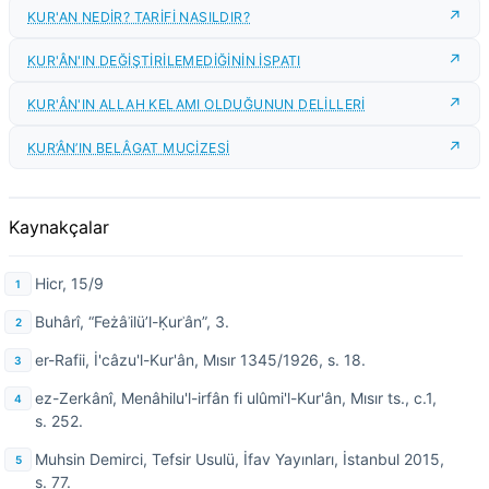
KUR'AN NEDİR? TARİFİ NASILDIR?
KUR'ÂN'IN DEĞİŞTİRİLEMEDİĞİNİN İSPATI
KUR'ÂN'IN ALLAH KELAMI OLDUĞUNUN DELİLLERİ
KUR’ÂN’IN BELÂGAT MUCİZESİ
Kaynakçalar
Hicr, 15/9
Buhârî, “Feżâʾilü’l-Ḳurʾân”, 3.
er-Rafii, İ'câzu'l-Kur'ân, Mısır 1345/1926, s. 18.
ez-Zerkânî, Menâhilu'l-irfân fi ulûmi'l-Kur'ân, Mısır ts., c.1,
s. 252.
Muhsin Demirci, Tefsir Usulü, İfav Yayınları, İstanbul 2015,
s. 77.