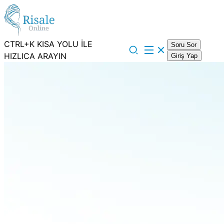
CTRL+K KISA YOLU İLE
Soru Sor
HIZLICA ARAYIN
Giriş Yap