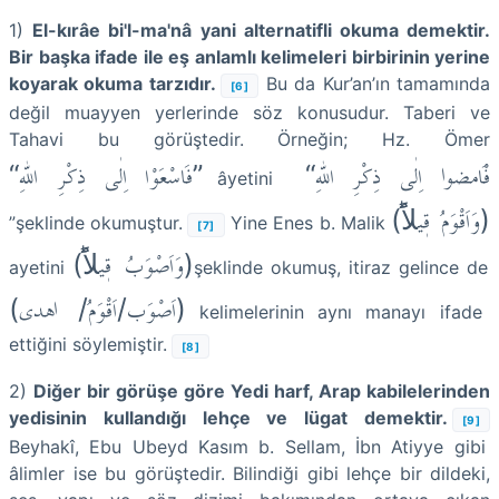
1)
El-kırâe bi'l-ma'nâ yani alternatifli okuma demektir.
Bir başka ifade ile eş anlamlı kelimeleri birbirinin yerine
koyarak okuma tarzıdır.
Bu da Kur’an’ın tamamında
[6]
değil muayyen yerlerinde söz konusudur. Taberi ve
Tahavi bu görüştedir. Örneğin; Hz. Ömer
“فَْامضوا اِلٰى ذِكْرِ اللّٰهِ
“فَاسْعَوْا اِلٰى ذِكْرِ اللّٰهِ”
âyetini
(وَاَقْوَمُ قٖيلاًؕ)
”şeklinde okumuştur.
Yine Enes b. Malik
[7]
(وَاَصْوَبُ قٖيلاًؕ)
ayetini
şeklinde okumuş, itiraz gelince de
(اَصْوَب/اَقْوَمُ/ اهدى)
kelimelerinin aynı manayı ifade
ettiğini söylemiştir.
[8]
2)
Diğer bir görüşe göre Yedi harf, Arap kabilelerinden
yedisinin kullandığı lehçe ve lügat demektir.
[9]
Beyhakî, Ebu Ubeyd Kasım b. Sellam, İbn Atiyye gibi
âlimler ise bu görüştedir. Bilindiği gibi lehçe bir dildeki,