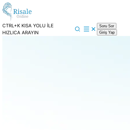
CTRL+K KISA YOLU İLE
Soru Sor
HIZLICA ARAYIN
Giriş Yap