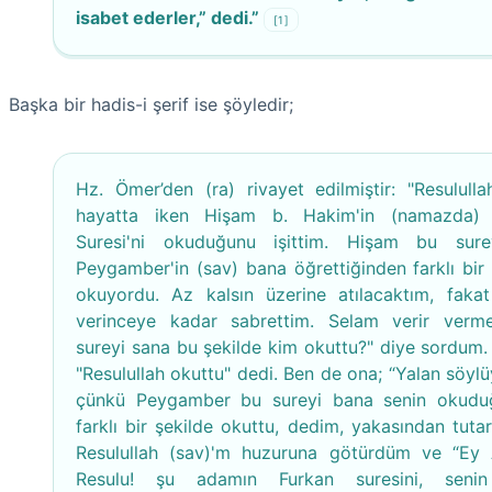
isabet ederler,” dedi.”
[1]
Başka bir hadis-i şerif ise şöyledir;
Hz. Ömer’den (ra) rivayet edilmiştir: "Resululla
hayatta iken Hişam b. Hakim'in (namazda) 
Suresi'ni okuduğunu işittim. Hişam bu sure
Peygamber'in (sav) bana öğrettiğinden farklı bir 
okuyordu. Az kalsın üzerine atılacaktım, faka
verinceye kadar sabrettim. Selam verir verm
sureyi sana bu şekilde kim okuttu?" diye sordum.
"Resulullah okuttu" dedi. Ben de ona; “Yalan söylü
çünkü Peygamber bu sureyi bana senin okudu
farklı bir şekilde okuttu, dedim, yakasından tuta
Resulullah (sav)'m huzuruna götürdüm ve “Ey A
Resulu! şu adamın Furkan suresini, seni