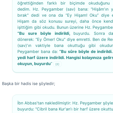
öğrettiğinden farklı bir biçimde okuduğunu i
dedim. Hz. Peygamber (sav) bana: “Hişâm'ın y
bırak" dedi ve ona da “Ey Hişam! Oku” diye e
Hişam da söz konusu sureyi, daha önce kend
işittiğim gibi okudu. Bunun üzerine Hz. Peygamber
“Bu sure böyle indirildi,
buyurdu. Sonra d
dönerek: “Ey Ömer! Oku" diye emretti. Ben de Res
(sav)'ın vaktiyle bana okuttuğu gibi okudu
Peygamber bana da:
“Bu sûre böyle de indirildi.
yedi harf üzere indirildi. Hangisi kolayınıza geli
okuyun, buyurdu
”
[2]
Başka bir hadis ise şöyledir;
İbn Abbas'tan nakledilmiştir: Hz. Peygamber şöyle
buyurdu: "Cibril bana Kur'an'ı bir harf üzere okuttu