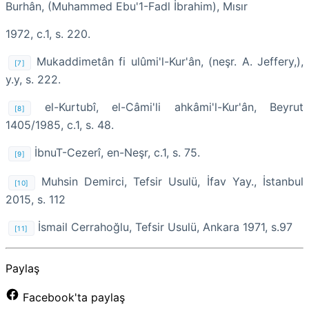
Burhân, (Muhammed Ebu'1-Fadl İbrahim), Mısır
1972, c.1, s. 220.
Mukaddimetân fi ulûmi'l-Kur'ân, (neşr. A. Jeffery,),
[7]
y.y, s. 222.
el-Kurtubî, el-Câmi'li ahkâmi'l-Kur'ân, Beyrut
[8]
1405/1985, c.1, s. 48.
İbnuT-Cezerî, en-Neşr, c.1, s. 75.
[9]
Muhsin Demirci, Tefsir Usulü, İfav Yay., İstanbul
[10]
2015, s. 112
İsmail Cerrahoğlu, Tefsir Usulü, Ankara 1971, s.97
[11]
Paylaş
Facebook'ta paylaş