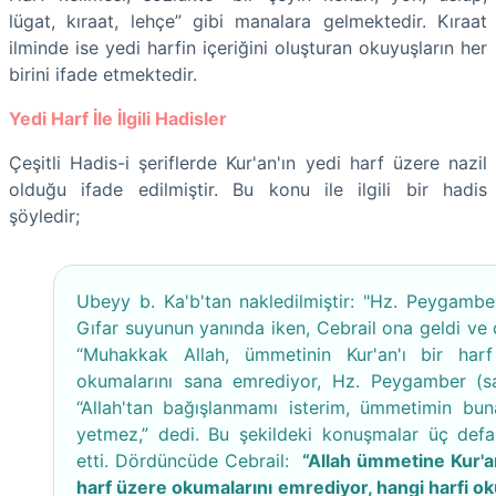
lügat, kıraat, lehçe” gibi manalara gelmektedir. Kıraat
ilminde ise yedi harfin içeriğini oluşturan okuyuşların her
birini ifade etmektedir.
Yedi Harf İle İlgili Hadisler
Çeşitli Hadis-i şeriflerde Kur'an'ın yedi harf üzere nazil
olduğu ifade edilmiştir. Bu konu ile ilgili bir hadis
şöyledir;
Ubeyy b. Ka'b'tan nakledilmiştir: "Hz. Peygambe
Gıfar suyunun yanında iken, Cebrail ona geldi ve d
“Muhakkak Allah, ümmetinin Kur'an'ı bir har
okumalarını sana emrediyor, Hz. Peygamber (s
“Allah'tan bağışlanmamı isterim, ümmetimin bu
yetmez,” dedi. Bu şekildeki konuşmalar üç defa
etti. Dördüncüde Cebrail:
“Allah ümmetine Kur'an
harf üzere okumalarını emrediyor, hangi harfi ok