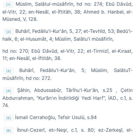
Müslim, Salâtul-müsâfirîn, hd no: 274; Ebû Dâvûd,
[1]
el-Vitr, 22; en-Nesâî, el-İftitâh, 38; Ahmed b. Hanbel, el-
Müsned, V, 128.
Buhârî, Fedâilu'l-Kur'ân, 5, 27; et-Tevhîd, 53; Bedü'l-
[2]
halk, 6; el-Husumât, 4; Müslim, Salâtu'l müsâfirîn,
hd no: 270; Ebû Dâvûd, el-Vitr, 22; et-Tirmizî, el-Kıraat,
11; en-Nesâî, el-İftitâh, 38.
Buhârî, Fedâilu'l-Kur'ân, 5; Müslim, SalâtuT-
[3]
müsâfirîn, hd no: 272.
Şâhin, Abdussabûr, Târîhu'l-Kur'ân, s.25 , Çetin
[4]
Abdurrahman, "Kur’ân'ın İndirildiği Yedi Harf", İAD., c.1, s.
74.
İsmail Cerrahoğlu, Tefsir Usulü, s.94
[5]
İbnul-Cezerî, etı-Neşr, c.1, s. 80; ez-Zerkeşî, el-
[6]