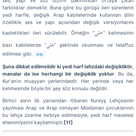
ses, yapı ve söz dizimi bakımından ortaya çıkan
farklılıklar demektir. Buna göre bu görüşü ileri sürenlerin
yedi harfle, değişik Arap kabilelerinde kullanılan dilin
özellikle ses ve yapı açısından değişik versiyonlarını
حتى
kastettikleri ileri sürülebilir. Örneğin “
” kelimesinin
عتى
bazı kabilelerde “
” şeklinde okunması ve telaffuz
edilmesi gibi.
[10]
Şuna dikkat edilmelidir ki yedi harf lafızdaki değişikliktir,
manalar da ise herhangi bir değişiklik yoktur
. Bu da,
Kur'an’ın muayyen yerlerindedir. Her yerinde veya her
kelimesinde böyle bir şey söz konusu değildir.
Birinci asrın ilk yarısından itibaren Kureyş Lehçesinin
yayılması Arap ve Arap olmayan Müslüman çocuklarının
bu lehçe üzerine terbiye edilmesiyle, yedi harf meselesi
ehemmiyetini kaybetmiştir.
[11]