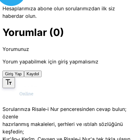
Hesaplarımıza abone olun sorularımızdan ilk siz
haberdar olun.
Yorumlar (0)
Yorumunuz
Yorum yapabilmek için giriş yapmalısınız
Giriş Yap
Kaydol
Sorularınıza Risale‑i Nur penceresinden cevap bulun;
özenle
hazırlanmış makaleleri, şerhleri ve ıstılah sözlüğünü
keşfedin;
Kur'ân‑ı Kerîm, Cevşen ve Risale‑i Nur'a tek tıkla ulaşın.