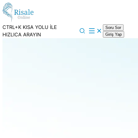
CTRL+K KISA YOLU İLE
Soru Sor
HIZLICA ARAYIN
Giriş Yap